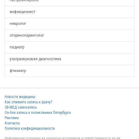
гастроэнтеролог
инфекционист
невролог
оториноларинголог
педиатр
ультразвуковая диагностика
фтизиатр
Новости медицины
Как отменить запись к врачу?
СВ-МЕД самозапись
On-line запись в поликлиники Петербурга
Реклама
Контакты
Политика конфиденциальности
Информация получена из открытых источников и ответственность за её