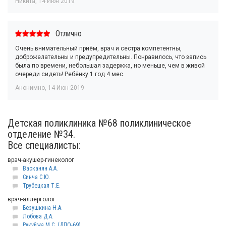
Никита
,
14 Июн 2019
Отлично
Очень внимательный приём, врач и сестра компетентны,
доброжелательны и предупредительны. Понравилось, что запись
была по времени, небольшая задержка, но меньше, чем в живой
очереди сидеть! Ребёнку 1 год 4 мес.
Анонимно
,
14 Июн 2019
Детская поликлиника №68 поликлиническое
отделение №34.
Все специалисты:
врач-акушер-гинеколог
Васканян А.А.
Синча С.Ю.
Трубецкая Т.Е.
врач-аллерголог
Безушкина Н.А.
Лобова Д.А.
Рукуйжа М.С. (ДПО-69)