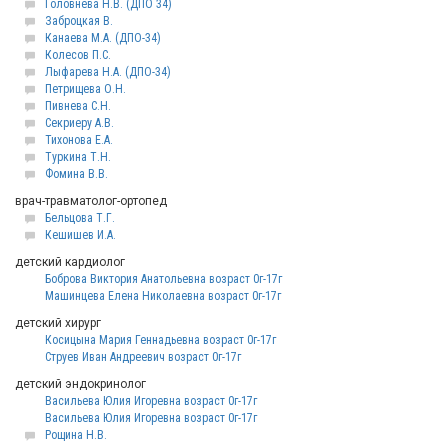
Головнева Н.В. (ДПО 34)
Заброцкая В.
Канаева М.А. (ДПО-34)
Колесов П.С.
Лыфарева Н.А. (ДПО-34)
Петрищева О.Н.
Пивнева С.Н.
Секриеру А.В.
Тихонова Е.А.
Туркина Т.Н.
Фомина В.В.
врач-травматолог-ортопед
Бельцова Т.Г.
Кешишев И.А.
детский кардиолог
Боброва Виктория Анатольевна возраст 0г-17г
Машинцева Елена Николаевна возраст 0г-17г
детский хирург
Косицына Мария Геннадьевна возраст 0г-17г
Струев Иван Андреевич возраст 0г-17г
детский эндокринолог
Васильева Юлия Игоревна возраст 0г-17г
Васильева Юлия Игоревна возраст 0г-17г
Рощина Н.В.