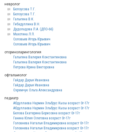
невролог
Белоусова Т.Г.
Белоусова Т.Г.
Галыгина В.К.
Гибадуллина В.Н.
Дудоладова Л.А. (ДПО-66)
Махотина Л.П.
Соловьев Игорь Юрьевич
Соловьев Игорь Юрьевич
оториноларингология
Галыгина Валерия Константиновна
Галыгина Валерия Константиновна
Петрова Ирина Викторовна
офтальмолог
Гайдар Дарья Ивановна
Гайдар Дарья Ивановна
Охремчук Ольга Александровна
педиатр
Абдуллаева Нармин Эльбрус Кызы возраст 0г-17г
Абдуллаева Нармин Эльбрус Кызы возраст 0г-17г
Белова Екатерина Борисовна возраст 0г-17г
Ганина Юлия Олеговна возраст 0г-17г
Головнева Наталья Владимировна возраст 0г-17г
Головнева Наталья Владимировна возраст 0г-17г