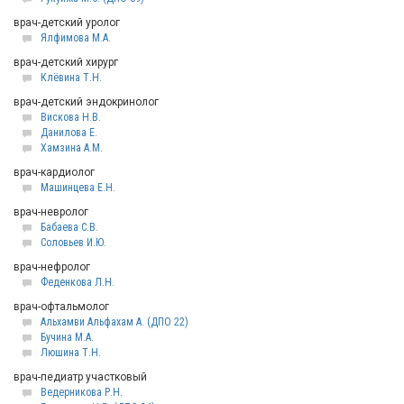
врач-детский уролог
Ялфимова М.А.
врач-детский хирург
Клёвина Т.Н.
врач-детский эндокринолог
Вискова Н.В.
Данилова Е.
Хамзина А.М.
врач-кардиолог
Машинцева Е.Н.
врач-невролог
Бабаева С.В.
Соловьев И.Ю.
врач-нефролог
Феденкова Л.Н.
врач-офтальмолог
Альхамви Альфахам А. (ДПО 22)
Бучина М.А.
Люшина Т.Н.
врач-педиатр участковый
Ведерникова Р.Н.