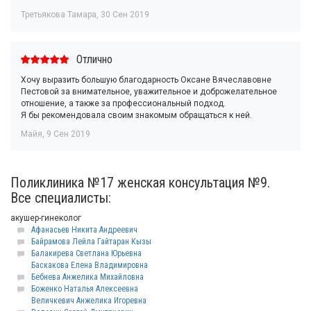
Третьякова Тамара
,
30 Сен 2019
Отлично
Хочу выразить большую благодарность Оксане Вячеславовне
Пестовой за внимательное, уважительное и доброжелательное
отношение, а также за профессиональный подход.
Я бы рекомендовала своим знакомым обращаться к ней.
Майя
,
9 Сен 2019
Поликлиника №17 женская консультация №9.
Все специалисты:
акушер-гинеколог
Афанасьев Никита Андреевич
Байрамова Лейла Гайтаран Кызы
Балакирева Светлана Юрьевна
Баскакова Елена Владимировна
Бебнева Анжелика Михайловна
Боженко Наталья Алексеевна
Величкевич Анжелика Игоревна