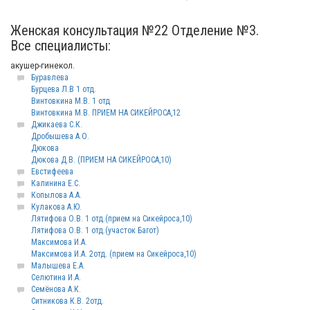
Женская консультация №22 Отделение №3.
Все специалисты:
акушер-гинекол.
Буравлева
Бурцева Л.В 1 отд.
Винтовкина М.В. 1 отд
Винтовкина М.В. ПРИЕМ НА СИКЕЙРОСА,12
Джикаева С.К.
Дробышева А.О.
Дюкова
Дюкова Д.В. (ПРИЕМ НА СИКЕЙРОСА,10)
Евстифеева
Калинина Е.С.
Копылова А.А.
Кулакова А.Ю.
Лятифова О.В. 1 отд.(прием на Сикейроса,10)
Лятифова О.В. 1 отд.(участок Багот)
Максимова И.А.
Максимова И.А. 2отд. (прием на Сикейроса,10)
Малышева Е.А.
Селютина И.А.
Семёнова А.К.
Ситникова К.В. 2отд.