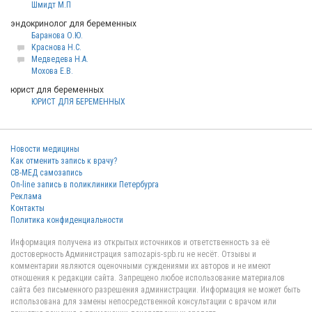
Шмидт М.П
эндокринолог для беременных
Баранова О.Ю.
Краснова Н.С.
Медведева Н.А.
Мохова Е.В.
юрист для беременных
ЮРИСТ ДЛЯ БЕРЕМЕННЫХ
Новости медицины
Как отменить запись к врачу?
СВ-МЕД самозапись
On-line запись в поликлиники Петербурга
Реклама
Контакты
Политика конфиденциальности
Информация получена из открытых источников и ответственность за её
достоверность Администрация samozapis-spb.ru не несёт. Отзывы и
комментарии являются оценочными суждениями их авторов и не имеют
отношения к редакции сайта. Запрещено любое использование материалов
сайта без письменного разрешения администрации. Информация не может быть
использована для замены непосредственной консультации с врачом или