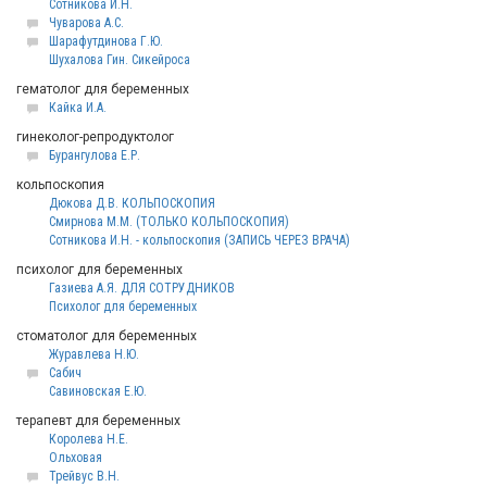
Сотникова И.Н.
Чуварова А.С.
Шарафутдинова Г.Ю.
Шухалова Гин. Сикейроса
гематолог для беременных
Кайка И.А.
гинеколог-репродуктолог
Бурангулова Е.Р.
кольпоскопия
Дюкова Д.В. КОЛЬПОСКОПИЯ
Смирнова М.М. (ТОЛЬКО КОЛЬПОСКОПИЯ)
Сотникова И.Н. - кольпоскопия (ЗАПИСЬ ЧЕРЕЗ ВРАЧА)
психолог для беременных
Газиева А.Я. ДЛЯ СОТРУДНИКОВ
Психолог для беременных
стоматолог для беременных
Журавлева Н.Ю.
Сабич
Савиновская Е.Ю.
терапевт для беременных
Королева Н.Е.
Ольховая
Трейвус В.Н.