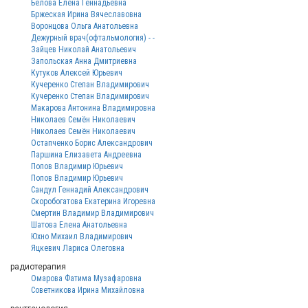
Белова Елена Геннадьевна
Бржеская Ирина Вячеславовна
Воронцова Ольга Анатольевна
Дежурный врач(офтальмология) - -
Зайцев Николай Анатольевич
Запольская Анна Дмитриевна
Кутуков Алексей Юрьевич
Кучеренко Степан Владимирович
Кучеренко Степан Владимирович
Макарова Антонина Владимировна
Николаев Семён Николаевич
Николаев Семён Николаевич
Остапченко Борис Александрович
Паршина Елизавета Андреевна
Попов Владимир Юрьевич
Попов Владимир Юрьевич
Сандул Геннадий Александрович
Скоробогатова Екатерина Игоревна
Смертин Владимир Владимирович
Шатова Елена Анатольевна
Юхно Михаил Владимирович
Яцкевич Лариса Олеговна
радиотерапия
Омарова Фатима Музафаровна
Советникова Ирина Михайловна