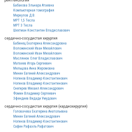
рентгенология
Бабакова Эльнара Атаевна
Компьютерная томография
Меркулов Д.В.
МРТ 1,5 Тесла
МРТ 3 Тесла
Шехтман Константин Владиславович
сердечно-сосудистая хирургия
Бабинец Екатерина Александровна
Воложинский Иван Михайлович
Воложинский Иван Михайлович
Маслянюк Олег Владиславович
Матвеев Игорь Сергеевич
Мельцова Анна Жеромовна
Минин Евгений Александрович
Ногинов Владимир Константинович
Ногинов Владимир Константинович
Снегирев Михаил Александрович
Фомин Владимир Сергеевич
Эфендиев Видади Умудович
сердечно-сосудистая хирургия (кардиохирургия)
Головачева Екатерина Анатольевна
Минин Евгений Александрович
Ногинов Владимир Константинович
Сафин Рафаэль Рафатович