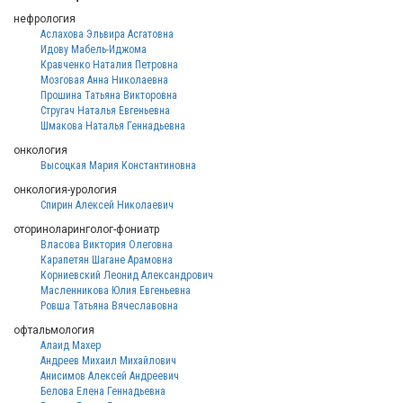
нефрология
Аслахова Эльвира Асгатовна
Идову Мабель-Иджома
Кравченко Наталия Петровна
Мозговая Анна Николаевна
Прошина Татьяна Викторовна
Стругач Наталья Евгеньевна
Шмакова Наталья Геннадьевна
онкология
Высоцкая Мария Константиновна
онкология-урология
Спирин Алексей Николаевич
оториноларинголог-фониатр
Власова Виктория Олеговна
Карапетян Шагане Арамовна
Корниевский Леонид Александрович
Масленникова Юлия Евгеньевна
Ровша Татьяна Вячеславовна
офтальмология
Алаид Махер
Андреев Михаил Михайлович
Анисимов Алексей Андреевич
Белова Елена Геннадьевна