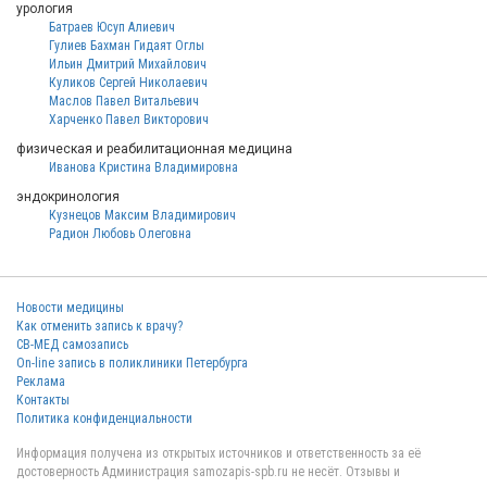
урология
Батраев Юсуп Алиевич
Гулиев Бахман Гидаят Оглы
Ильин Дмитрий Михайлович
Куликов Сергей Николаевич
Маслов Павел Витальевич
Харченко Павел Викторович
физическая и реабилитационная медицина
Иванова Кристина Владимировна
эндокринология
Кузнецов Максим Владимирович
Радион Любовь Олеговна
Новости медицины
Как отменить запись к врачу?
СВ-МЕД самозапись
On-line запись в поликлиники Петербурга
Реклама
Контакты
Политика конфиденциальности
Информация получена из открытых источников и ответственность за её
достоверность Администрация samozapis-spb.ru не несёт. Отзывы и