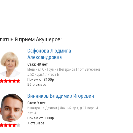
латный прием Акушеров:
Сафонова Людмила
Александровна
Стаж 48 лет
Медикал Он Груп на Ветеранов | пр-т Ветеранов,
д.52 корп.1 литера Б
Прием от 3100р.
56 отзывов
Свириденко
Толстошеева
Винников Владимир Игоревич
Галина Анатольевна
Виктория Владим
Стаж 9 лет
Стаж 18 лет / Врач первой
Стаж 23 года / Вра
Инвитро на Дачном | Дачный пр-т, д.17 корп. 4
категории
категории
лит. А
пр-т Ветеранов, д.52 корп.1 литера Б
пр-т Ветеранов, д.52 к
Прием от 3000р.
Прием от 3100р.
218
Прием от 3100р.
7 отзывов
отзывов