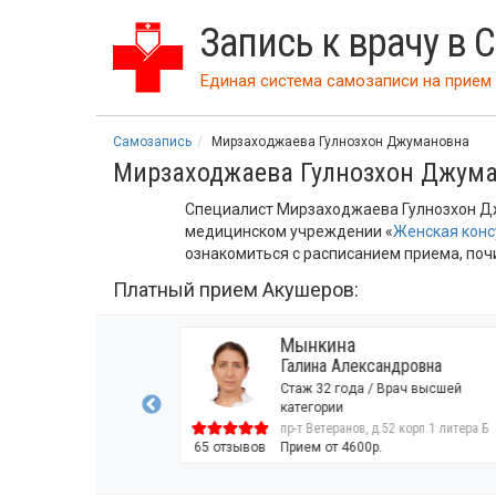
Запись к врачу в 
Единая система самозаписи на прием 
Самозапись
Мирзаходжаева Гулнозхон Джумановна
Мирзаходжаева Гулнозхон Джум
Специалист Мирзаходжаева Гулнозхон Дж
медицинском учреждении «
Женская кон
ознакомиться с расписанием приема, почи
Платный прием Акушеров:
Мынкина
еева
Галина Александровна
Владимировна
Стаж 32 года / Врач высшей
а / Врач первой
категории
пр-т Ветеранов, д.52 корп.1 литера Б
в, д.52 корп.1 литера Б
65 отзывов
Прием от 4600р.
00р.