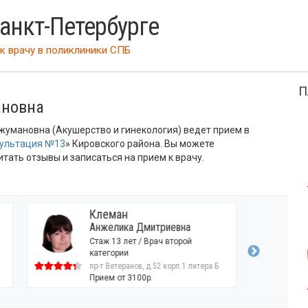
Санкт-Петербурге
к врачу
в поликлиники СПБ
П
ановна
умановна (Акушерство и гинекология) ведет прием в
сультация №13
» Кировского района. Вы можете
тать отзывы и записаться на прием к врачу.
Клеман
Анжелика Дмитриевна
Стаж 13 лет / Врач второй
категории
пр-т Ветеранов, д.52 корп.1 литера Б
Прием от 3100р.
63 отзыва