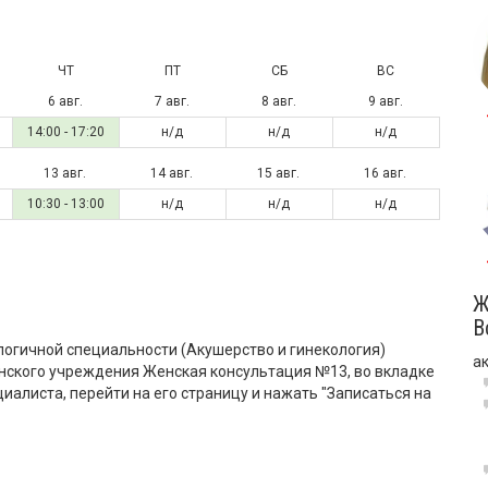
ЧТ
ПТ
СБ
ВС
6 авг.
7 авг.
8 авг.
9 авг.
14:00 - 17:20
н/д
н/д
н/д
13 авг.
14 авг.
15 авг.
16 авг.
10:30 - 13:00
н/д
н/д
н/д
Ж
В
логичной специальности (Акушерство и гинекология)
а
нского учреждения Женская консультация №13, во вкладке
циалиста, перейти на его страницу и нажать "Записаться на