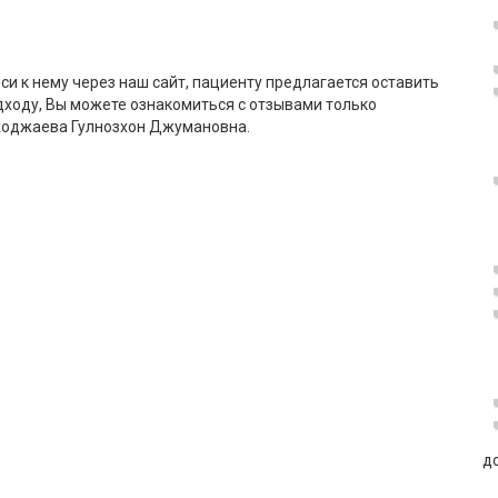
си к нему через наш сайт, пациенту предлагается оставить
дходу, Вы можете ознакомиться с отзывами только
ходжаева Гулнозхон Джумановна.
д