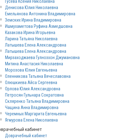
Гусева Ксения Николаевна
Денисова Юлия Николаевна
Емельянова Антонина Владимировна
Земских Ирина Владимировна
Ишмухаметова Руфина Ахмедшовна
Казакова Ирина Игорьевна
Ларина Татьяна Николаевна
Латышева Елена Александровна
Латышева Елена Александровна
Мирзаходжаева Гулнозхон Джумановна
Митина Анастасия Николаевна
Морозова Юлия Евгеньевна
Оленникова Татьяна Вячеславовна
Олюшкиева Айса Сергеевна
Орлова Юлия Александровна
Петросян Гульнара Сократовна
Скляренко Татьяна Владимировна
Чащина Анна Владимировна
Черемных Маргарита Евгеньевна
Ягмурова Елена Николаевна
оврачебный кабинет
Доврачебный кабинет