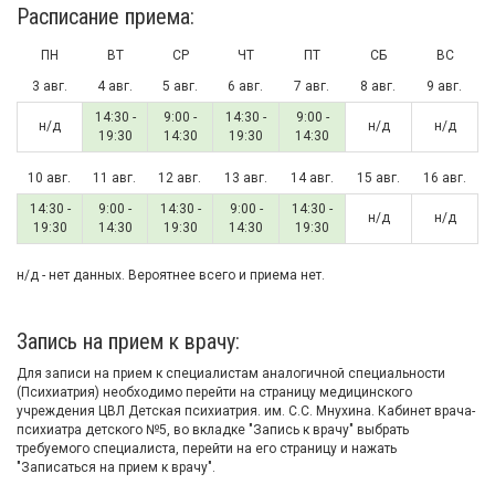
Расписание приема:
ПН
ВТ
СР
ЧТ
ПТ
СБ
ВС
3 авг.
4 авг.
5 авг.
6 авг.
7 авг.
8 авг.
9 авг.
14:30 -
9:00 -
14:30 -
9:00 -
н/д
н/д
н/д
19:30
14:30
19:30
14:30
10 авг.
11 авг.
12 авг.
13 авг.
14 авг.
15 авг.
16 авг.
14:30 -
9:00 -
14:30 -
9:00 -
14:30 -
н/д
н/д
19:30
14:30
19:30
14:30
19:30
н/д - нет данных. Вероятнее всего и приема нет.
Запись на прием к врачу:
Для записи на прием к специалистам аналогичной специальности
(Психиатрия) необходимо перейти на страницу медицинского
учреждения ЦВЛ Детская психиатрия. им. С.С. Мнухина. Кабинет врача-
психиатра детского №5, во вкладке "Запись к врачу" выбрать
требуемого специалиста, перейти на его страницу и нажать
"Записаться на прием к врачу".