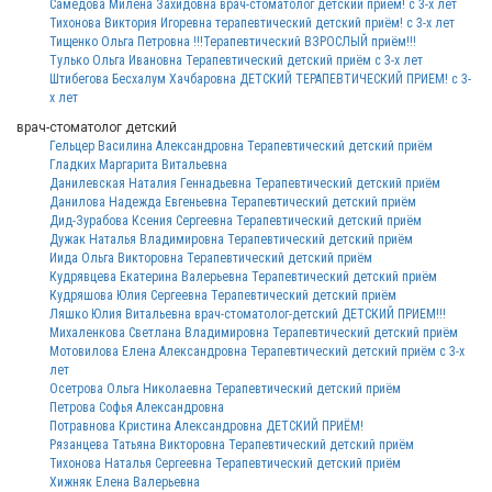
Самедова Милена Захидовна врач-стоматолог детский прием! с 3-х лет
Тихонова Виктория Игоревна терапевтический детский приём! с 3-х лет
Тищенко Ольга Петровна !!!Терапевтический ВЗРОСЛЫЙ приём!!!
Тулько Ольга Ивановна Терапевтический детский приём с 3-х лет
Штибегова Бесхалум Хачбаровна ДЕТСКИЙ ТЕРАПЕВТИЧЕСКИЙ ПРИЕМ! с 3-
х лет
врач-стоматолог детский
Гельцер Василина Александровна Терапевтический детский приём
Гладких Маргарита Витальевна
Данилевская Наталия Геннадьевна Терапевтический детский приём
Данилова Надежда Евгеньевна Терапевтический детский приём
Дид-Зурабова Ксения Сергеевна Терапевтический детский приём
Дужак Наталья Владимировна Терапевтический детский приём
Иида Ольга Викторовна Терапевтический детский приём
Кудрявцева Екатерина Валерьевна Терапевтический детский приём
Кудряшова Юлия Сергеевна Терапевтический детский приём
Ляшко Юлия Витальевна врач-стоматолог-детский ДЕТСКИЙ ПРИЕМ!!!
Михаленкова Светлана Владимировна Терапевтический детский приём
Мотовилова Елена Александровна Терапевтический детский приём с 3-х
лет
Осетрова Ольга Николаевна Терапевтический детский приём
Петрова Софья Александровна
Потравнова Кристина Александровна ДЕТСКИЙ ПРИЁМ!
Рязанцева Татьяна Викторовна Терапевтический детский приём
Тихонова Наталья Сергеевна Терапевтический детский приём
Хижняк Елена Валерьевна