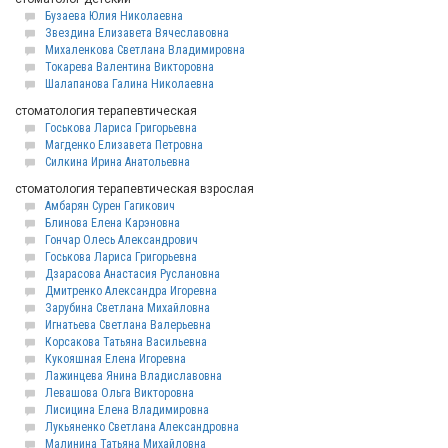
Бузаева Юлия Николаевна
Звездина Елизавета Вячеславовна
Михаленкова Светлана Владимировна
Токарева Валентина Викторовна
Шалапанова Галина Николаевна
стоматология терапевтическая
Госькова Лариса Григорьевна
Магденко Елизавета Петровна
Силкина Ирина Анатольевна
стоматология терапевтическая взрослая
Амбарян Сурен Гагикович
Блинова Елена Карэновна
Гончар Олесь Александрович
Госькова Лариса Григорьевна
Дзарасова Анастасия Руслановна
Дмитренко Александра Игоревна
Зарубина Светлана Михайловна
Игнатьева Светлана Валерьевна
Корсакова Татьяна Васильевна
Кукояшная Елена Игоревна
Лажинцева Янина Владиславовна
Левашова Ольга Викторовна
Лисицина Елена Владимировна
Лукьяненко Светлана Александровна
Малинина Татьяна Михайловна