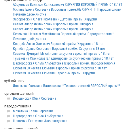
Абдуллаев Валижон Салижанович ХИРУРГИЯ ВЗРОСЛЫЙ ПРИЕМ С 18 ЛЕТ
Жилина Елена Сергеевна Взрослый приём.НЕ ХИРУРГ !!! Пародонтология
Лечение дёсен,чистка
Заборовский Олег Николаевич Детский приём. Хирургия
Казиев Анзор Исмаилович Взрослый приём. Хирургия
Казиев Анзор Исмаилович Взрослый приём. Хирургия
Керимова Наталья Михайловна Взрослый приём. Пародонтология!!!
Лечение десён,чистка
Коздоба Антон Олегович Взрослый приём. Хирургия с 18 лет
Кулябин Денис Сергеевич Взрослый приём. Хирургия с 18 лет
Семенов Дмитрий Михайлович хирургия взрослый прием с 18 лет
Туманевич Станислав Владимирович хирургический приём с 18 лет
Шаргородская Ольга Альбертовна Взрослый приём. Пародонтология
Юркевич Вячеслав Юрьевич взрослый прием хирургия с 18 лет
Юркевич Вячеслав Юрьевич Взрослый приём. Хирургия
зубной врач
Игнатьева Светлана Валерьевна !!!Терапевтический ВЗРОСЛЫЙ прием!!!
ортодонт детский
Вершинская Юлия Сергеевна
пародонтология
Мочалина Елена Сергеевна
Шаргородская Ольга Альбертовна
Шенгелия Екатерина Александровна
стоматолог детский