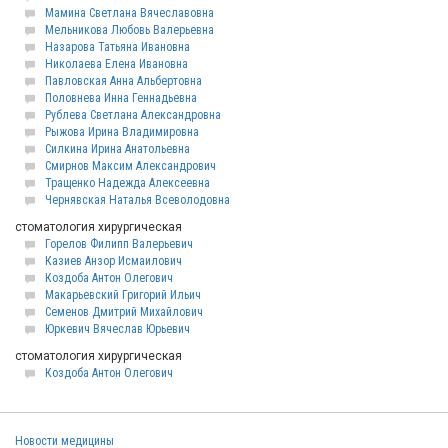
Мамина Светлана Вячеславовна
Мельникова Любовь Валерьевна
Назарова Татьяна Ивановна
Николаева Елена Ивановна
Павловская Анна Альбертовна
Половнева Инна Геннадьевна
Рублева Светлана Александровна
Рыжова Ирина Владимировна
Силкина Ирина Анатольевна
Смирнов Максим Александрович
Тращенко Надежда Алексеевна
Чернявская Наталья Всеволодовна
стоматология хирургическая
Горелов Филипп Валерьевич
Казиев Анзор Исмаилович
Коздоба Антон Олегович
Макарьевский Григорий Ильич
Семенов Дмитрий Михайлович
Юркевич Вячеслав Юрьевич
стоматология хирургическая
Коздоба Антон Олегович
Новости медицины