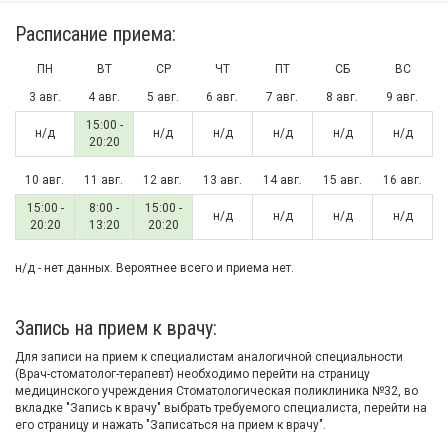
Расписание приема:
ПН
ВТ
СР
ЧТ
ПТ
СБ
ВС
3 авг.
4 авг.
5 авг.
6 авг.
7 авг.
8 авг.
9 авг.
15:00 -
н/д
н/д
н/д
н/д
н/д
н/д
20:20
10 авг.
11 авг.
12 авг.
13 авг.
14 авг.
15 авг.
16 авг.
15:00 -
8:00 -
15:00 -
н/д
н/д
н/д
н/д
20:20
13:20
20:20
н/д - нет данных. Вероятнее всего и приема нет.
Запись на прием к врачу:
Для записи на прием к специалистам аналогичной специальности
(Врач-стоматолог-терапевт) необходимо перейти на страницу
медицинского учреждения Стоматологическая поликлиника №32, во
вкладке "Запись к врачу" выбрать требуемого специалиста, перейти на
его страницу и нажать "Записаться на прием к врачу".