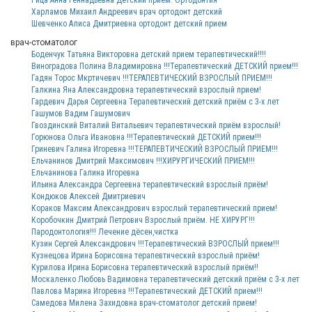
Рица Анна Геннадьевна Детский приём. Ортодонтия
Харламов Михаил Андреевич врач ортодонт детский
Шевченко Алиса Дмитриевна ортодонт детский прием
врач-стоматолог
Боденчук Татьяна Викторовна детский прием терапевтический!!!!
Виноградова Полина Владимировна !!!Терапевтический ДЕТСКИЙ прием!!!
Гадян Торос Мкртичевич !!!ТЕРАПЕВТИЧЕСКИЙ ВЗРОСЛЫЙ ПРИЕМ!!!
Галкина Яна Александровна терапевтический взрослый прием!
Гардевич Дарья Сергеевна Терапевтический детский приём с 3-х лет
Гашумов Вадим Гашумович
Гвоздинский Виталий Витальевич терапевтический приём взрослый!
Горюнова Ольга Ивановна !!!Терапевтический ДЕТСКИЙ прием!!!
Гриневич Галина Игоревна !!!ТЕРАПЕВТИЧЕСКИЙ ВЗРОСЛЫЙ ПРИЕМ!!!
Ельчанинов Дмитрий Максимович !!!ХИРУРГИЧЕСКИЙ ПРИЕМ!!!
Ельчанинова Галина Игоревна
Ильина Александра Сергеевна терапевтический взрослый приём!
Кондюков Алексей Дмитриевич
Кораков Максим Александрович взрослый терапевтический прием!
Коробочкин Дмитрий Петрович Взрослый приём. НЕ ХИРУРГ!!!
Пародонтология!!! Лечение дёсен,чистка
Кузин Сергей Александрович !!!Терапевтический ВЗРОСЛЫЙ прием!!!
Кузнецова Ирина Борисовна терапевтический взрослый приём!
Курилова Ирина Борисовна терапевтический взрослый приём!!
Москаленко Любовь Вадимовна терапевтический детский приём с 3-х лет
Павлова Марина Игоревна !!!Терапевтический ДЕТСКИЙ прием!!!
Самедова Милена Захидовна врач-стоматолог детский прием!