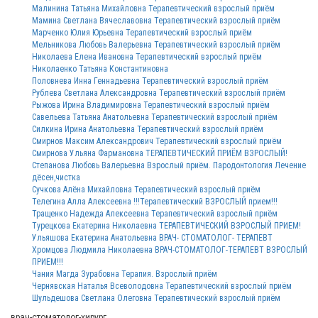
Малинина Татьяна Михайловна Терапевтический взрослый приём
Мамина Светлана Вячеславовна Терапевтический взрослый приём
Марченко Юлия Юрьевна Терапевтический взрослый приём
Мельникова Любовь Валерьевна Терапевтический взрослый приём
Николаева Елена Ивановна Терапевтический взрослый приём
Николаенко Татьяна Константиновна
Половнева Инна Геннадьевна Терапевтический взрослый приём
Рублева Светлана Александровна Терапевтический взрослый приём
Рыжова Ирина Владимировна Терапевтический взрослый приём
Савельева Татьяна Анатольевна Терапевтический взрослый приём
Силкина Ирина Анатольевна Терапевтический взрослый приём
Смирнов Максим Александрович Терапевтический взрослый приём
Смирнова Ульяна Фармановна ТЕРАПЕВТИЧЕСКИЙ ПРИЁМ ВЗРОСЛЫЙ!
Степанова Любовь Валерьевна Взрослый приём. Пародонтология Лечение
дёсен,чистка
Сучкова Алёна Михайловна Терапевтический взрослый приём
Телегина Алла Алексеевна !!!Терапевтический ВЗРОСЛЫЙ прием!!!
Тращенко Надежда Алексеевна Терапевтический взрослый приём
Турецкова Екатерина Николаевна ТЕРАПЕВТИЧЕСКИЙ ВЗРОСЛЫЙ ПРИЕМ!
Ульяшова Екатерина Анатольевна ВРАЧ- СТОМАТОЛОГ- ТЕРАПЕВТ
Хромцова Людмила Николаевна ВРАЧ-СТОМАТОЛОГ-ТЕРАПЕВТ ВЗРОСЛЫЙ
ПРИЕМ!!!
Чания Магда Зурабовна Терапия. Взрослый приём
Чернявская Наталья Всеволодовна Терапевтический взрослый приём
Шульдешова Светлана Олеговна Терапевтический взрослый приём
врач-стоматолог-хирург