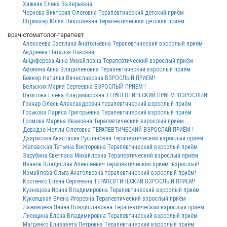
Хижняк Елена Валерьевна
Чернова Виктория Олеговна Терапевтический детский приём
Штриккер Юлия Николаевна Терапевтический детский приём
врач-стоматолог-терапевт
Алексеева Светлана Анатольевна Терапевтический взрослый приём
Андреева Наталья Львовна
Анциферова Анна Михайловна Терапевтический взрослый приём
Афонина Анна Владиленовна Терапевтический взрослый приём
Беккер Наталья Вячеславовна ВЗРОСЛЫЙ ПРИЕМ!
Бельских Мария Сергеевна ВЗРОСЛЫЙ ПРИЕМ !
Вахитова Елена Владимировна ТЕРАПЕВТИЧЕСКИЙ ПРИЕМ !ВЗРОСЛЫЙ!
Гончар Олесь Александрович терапевтический взрослый приём
Госькова Лариса Григорьевна Терапевтический взрослый приём
Громова Марина Ивановна Терапевтический взрослый приём
Девадзе Нелли Олеговна ТЕРАПЕВТИЧЕСКИЙ ВЗРОСЛАЙ ПРИЁМ !
Дзарасова Анастасия Руслановна Терапевтический взрослый приём
Желавская Татьяна Викторовна Терапевтический взрослый приём
Зарубина Светлана Михайловна Терапевтический взрослый приём
Иванов Владислав Алексеевич терапевтический прием !взрослый!
Измайлова Ольга Анатольевна терапевтический взрослый приём!
Костенко Елена Сергеевна ТЕРАПЕВТИЧЕСКИЙ ВЗРОСЛЫЙ ПРИЕМ!
Кузнецова Ирина Владимировна Терапевтический взрослый приём
Кукояшная Елена Игоревна Терапевтический взрослый приём
Лажинцева Янина Владиславовна Терапевтический взрослый приём
Лисицина Елена Владимировна Терапевтический взрослый приём
Магденко Елизавета Петровна Терапевтический взрослый приём