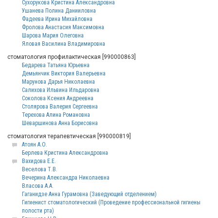
Сухорукова Кристина Александровна
Ушанева Полина Данииловна
Фадеева Ирина Михайловна
Фролова Анастасия Максимовна
Шарова Мария Олеговна
Яловая Василина Владимировна
стоматология профилактическая [990000863]
Бедарева Татьяна Юрьевна
Демьянчик Виктория Валерьевна
Марунова Дарья Николаевна
Салихова Ильвина Ильдаровна
Соколова Ксения Андреевна
Столярова Валерия Сергеевна
Терехова Алина Романовна
Шеваршинова Анна Борисовна
стоматология терапевтическая [990000819]
Атоян А.О.
Берлева Кристина Александровна
Вахидова Е.Е.
Веселова Т.В.
Вечерина Александра Николаевна
Власова А.А.
Гаганидзе Анна Гурамовна (Заведующий отделением)
Гигиенист стоматологический (Проведение профессиональной гигиены
полости рта)