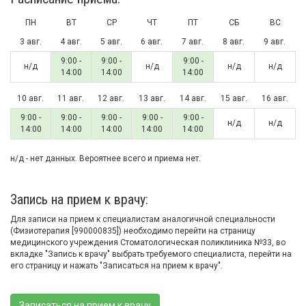
ПН
ВТ
СР
ЧТ
ПТ
СБ
ВС
3 авг.
4 авг.
5 авг.
6 авг.
7 авг.
8 авг.
9 авг.
9:00 -
9:00 -
9:00 -
н/д
н/д
н/д
н/д
14:00
14:00
14:00
10 авг.
11 авг.
12 авг.
13 авг.
14 авг.
15 авг.
16 авг.
9:00 -
9:00 -
9:00 -
9:00 -
9:00 -
н/д
н/д
14:00
14:00
14:00
14:00
14:00
н/д - нет данных. Вероятнее всего и приема нет.
Запись на прием к врачу:
Для записи на прием к специалистам аналогичной специальности
(Физиотерапия [990000835]) необходимо перейти на страницу
медицинского учреждения Стоматологическая поликлиника №33, во
вкладке "Запись к врачу" выбрать требуемого специалиста, перейти на
его страницу и нажать "Записаться на прием к врачу".
Записаться на прием к врачу