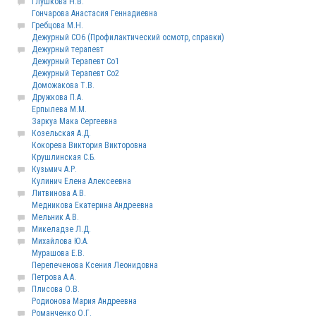
Глушкова Н.В.
Гончарова Анастасия Геннадиевна
Гребцова М.Н.
Дежурный СО6 (Профилактический осмотр, справки)
Дежурный терапевт
Дежурный Терапевт Со1
Дежурный Терапевт Со2
Доможакова Т.В.
Дружкова П.А.
Ерпылева М.М.
Заркуа Мака Сергеевна
Козельская А.Д.
Кокорева Виктория Викторовна
Крушлинская С.Б.
Кузьмич А.Р.
Кулинич Елена Алексеевна
Литвинова А.В.
Медникова Екатерина Андреевна
Мельник А.В.
Микеладзе Л.Д.
Михайлова Ю.А.
Мурашова Е.В.
Перепеченова Ксения Леонидовна
Петрова А.А.
Плисова О.В.
Родионова Мария Андреевна
Романченко О.Г.