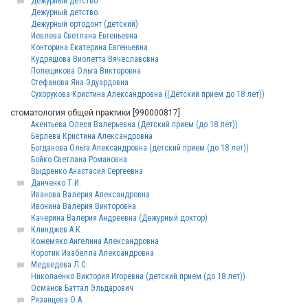
Дежурный детство
Дежурный детство.
Дежурный ортодонт (детский)
Иевлева Светлана Евгеньевна
Конторина Екатерина Евгеньевна
Кудряшова Виолетта Вячеславовна
Полещикова Ольга Викторовна
Стефанова Яна Эдуардовна
Сухорукова Кристина Александровна ((Детский прием до 18 лет))
стоматология общей практики [990000817]
Акентьева Олеся Валерьевна (Детский прием (до 18 лет))
Берлева Кристина Александровна
Богданова Ольга Александровна (детский прием (до 18 лет))
Бойко Светлана Романовна
Выдренко Анастасия Сергеевна
Данченко Т.И.
Иванова Валерия Александровна
Ивонина Валерия Викторовна
Качерина Валерия Андреевна (Дежурный доктор)
Клинджев А.К.
Кожемяко Ангелина Александровна
Коротик Изабелла Александровна
Медведева Л.С.
Николаенко Виктория Игоревна (детский прием (до 18 лет))
Османов Баттал Эльдарович
Рязанцева О.А.