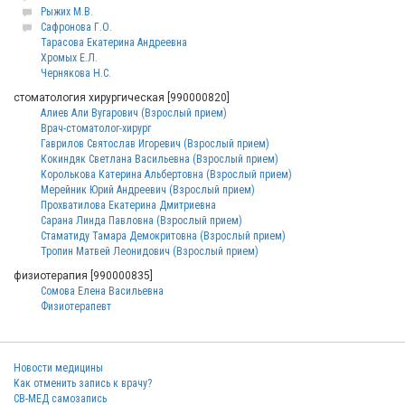
Рыжих М.В.
Сафронова Г.О.
Тарасова Екатерина Андреевна
Хромых Е.Л.
Чернякова Н.С.
стоматология хирургическая [990000820]
Алиев Али Вугарович (Взрослый прием)
Врач-стоматолог-хирург
Гаврилов Святослав Игоревич (Взрослый прием)
Кокиндяк Светлана Васильевна (Взрослый прием)
Королькова Катерина Альбертовна (Взрослый прием)
Мерейник Юрий Андреевич (Взрослый прием)
Прохватилова Екатерина Дмитриевна
Сарана Линда Павловна (Взрослый прием)
Стаматиду Тамара Демокритовна (Взрослый прием)
Тропин Матвей Леонидович (Взрослый прием)
физиотерапия [990000835]
Сомова Елена Васильевна
Физиотерапевт
Новости медицины
Как отменить запись к врачу?
СВ-МЕД самозапись