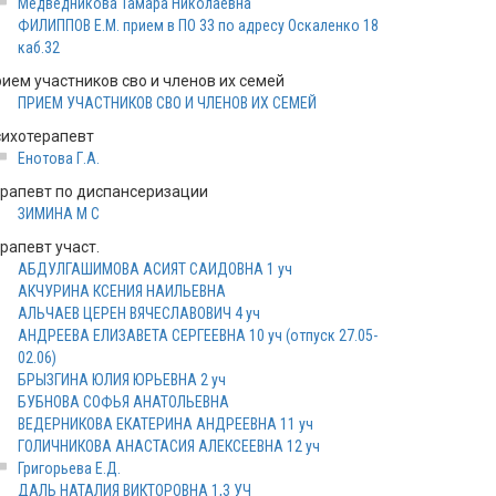
Медведникова Тамара Николаевна
ФИЛИППОВ Е.М. прием в ПО 33 по адресу Оскаленко 18
каб.32
рием участников сво и членов их семей
ПРИЕМ УЧАСТНИКОВ СВО И ЧЛЕНОВ ИХ СЕМЕЙ
сихотерапевт
Енотова Г.А.
ерапевт по диспансеризации
ЗИМИНА М С
рапевт участ.
АБДУЛГАШИМОВА АСИЯТ САИДОВНА 1 уч
АКЧУРИНА КСЕНИЯ НАИЛЬЕВНА
АЛЬЧАЕВ ЦЕРЕН ВЯЧЕСЛАВОВИЧ 4 уч
АНДРЕЕВА ЕЛИЗАВЕТА СЕРГЕЕВНА 10 уч (отпуск 27.05-
02.06)
БРЫЗГИНА ЮЛИЯ ЮРЬЕВНА 2 уч
БУБНОВА СОФЬЯ АНАТОЛЬЕВНА
ВЕДЕРНИКОВА ЕКАТЕРИНА АНДРЕЕВНА 11 уч
ГОЛИЧНИКОВА АНАСТАСИЯ АЛЕКСЕЕВНА 12 уч
Григорьева Е.Д.
ДАЛЬ НАТАЛИЯ ВИКТОРОВНА 1,3 УЧ