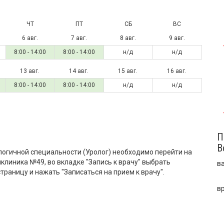
ЧТ
ПТ
СБ
ВС
6 авг.
7 авг.
8 авг.
9 авг.
8:00 - 14:00
8:00 - 14:00
н/д
н/д
13 авг.
14 авг.
15 авг.
16 авг.
8:00 - 14:00
8:00 - 14:00
н/д
н/д
П
В
логичной специальности (Уролог) необходимо перейти на
линика №49, во вкладке "Запись к врачу" выбрать
в
траницу и нажать "Записаться на прием к врачу".
в