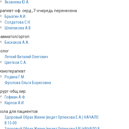
Яковлева Ю.А.
ерапевт-оф. серд.,7-очередь перенесена
Брызгин А.И.
Солдатова С.Н.
Шлапакова А.В.
равматол/ортоп
Баскаков А.А.
ролог
Легкий Виталий Олегович
Цветков С.А.
изиотерапевт
Родина Г.М.
Фролова Ольга Борисовна
ирург-общ.хир.
Гофман А.Ф.
Карпов А.И.
кола для пациентов
Здоровый Образ Жизни (ведет Ортюкова Е.А.) НАЧАЛО
В 15-00
Здоровый Образ Жизни (ведет Ортюкова ЕА) НАЧАЛО В