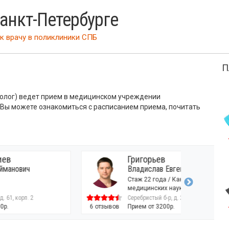
Санкт-Петербурге
к врачу
в поликлиники СПБ
П
ролог) ведет прием в медицинском учреждении
 Вы можете ознакомиться с расписанием приема, почитать
Григорьев
Владислав Евгеньевич
Стаж 22 года / Кандидат
медицинских наук / Врач высшей
категории
Серебристый б-р, д. 20А
6 отзывов
Прием от 3200р.
10 отзывов