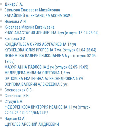
Динер Л.А.
Ефимова Елизавета Михайловна
ЗАРАЙСКИЙ АЛЕКСАНДР МАКСИМОВИЧ
Иванова А.И.
Киселева Марина Евгеньевна
КНИС АНАСТАСИЯ ИЛЬИНИЧНА 4 уч (отпуск 15.04-28.04)
Козлова О.И.
КОНДРАТЬЕВА СУРИЯ АБУГАЛИЕВНА 14 уч
КУЗНЕЦОВА ЮЛИЯ ИГОРЕВНА 7 уч. (отпуск 01.04-28.04)
ЛЮБИМОВА ВАЛЕРИЯ НИКОЛАЕВНА 6 уч. (отпуск 02.05-
19.05)
МАЗУР АННА ПАВЛОВНА 2 уч (отпуск 02.05-19.05)
МЕДВЕДЕВА МИЛАНА ОЛЕГОВНА 1,3 уч
ОРТЮКОВА ЕКАТЕРИНА АЛЕКСАНДРОВНА 6 УЧ
ОСИПОВА ВАЛЕРИЯ АЛЕКСЕЕВНА 6 уч
Сосновская О.С.
Степченко К.Н.
Стукун Е.А.
ФЕДОРЕНКОВА ВИКТОРИЯ ИВАНОВНА 11 уч (отпуск
22.04-28.04) С 09/04/24 Б/
Чирков Ю.А.
ЩИГОЛЕВ АРСЕНИЙ АНДРЕЕВИЧ