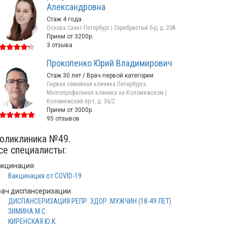
Александровна
Стаж 4 года
Основа Санкт-Петербург | Серебристый б-р, д. 20А
Прием от 3200р.
3 отзыва
Прокопенко Юрий Владимирович
Стаж 30 лет / Врач первой категории
Первая семейная клиника Петербурга.
Многопрофильная клиника на Коломяжском |
Коломяжский пр-т, д. 36/2
Прием от 3000р.
95 отзывов
оликлиника №49.
се специалисты:
акцинация
Вакцинация от COVID-19
рач диспансеризации
ДИСПАНСЕРИЗАЦИЯ РЕПР. ЗДОР. МУЖЧИН (18-49 ЛЕТ)
ЗИМИНА М.С.
КИРЕНСКАЯ Ю.К.