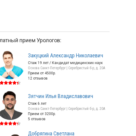
латный прием Урологов:
Закуцкий Александр Николаевич
Стаж 19 лет / Кандидат медицинских наук
Основа Санкт-Петербург | Серебристый б-р, д. 20А
Прием от 4500р.
12 отзывов
Даниелян
Малышев
Зятчин Илья Владиславович
Арам Адверович
Александр Никол
Стаж 6 лет
Стаж 36 лет / Кандидат
Стаж 27 лет / Канд
Основа Санкт-Петербург | Серебристый б-р, д. 20А
медицинских наук / Врач высшей
медицинских наук 
Прием от 3200р.
категории
категории
пр-т Энгельса, д. 27Т
Гаврская, д. 2
5 отзывов
Прием от 3960р.
25 отзывов
Прием от 5700р.
Добрягина Светлана