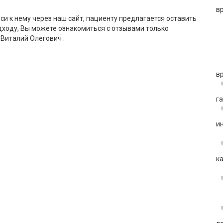
в
си к нему через наш сайт, пациенту предлагается оставить
дходу, Вы можете ознакомиться с отзывами только
Виталий Олегович .
в
г
и
к