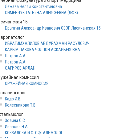
ечебная физкультура и спорт. медицина
Лежава Нелли Константиновна
СИМЕНЧУК ТАТЬЯНА АЛЕКСЕЕВНА (ЛФК)
исичанская 15
Брызгин Александр Иванович ОВОП Лисичанская 15
европатолог
ИБРАГИМХАЛИЛОВ АБДУРАХМАН РАСУЛОВИЧ
КАРЫМШАКОВА ЧОЛПОН АСКАРБЕКОВНА
Петров А.А.
Петров А.А.
САГИРОВ АРЛАН
ружейная комиссия
ОРУЖЕЙНАЯ КОМИССИЯ
толаринголог
Кадр И.В.
Колесникова Т.В.
фтальмолог
Золина С.С.
Иванова Н.А.
КОВЗАЛОВА И.С. ОФТАЛЬМОЛОГ