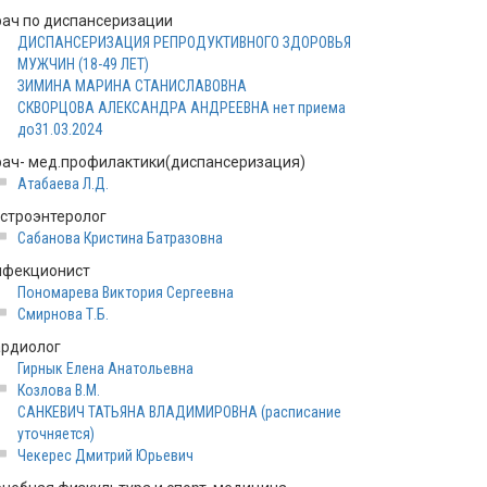
рач по диспансеризации
ДИСПАНСЕРИЗАЦИЯ РЕПРОДУКТИВНОГО ЗДОРОВЬЯ
МУЖЧИН (18-49 ЛЕТ)
ЗИМИНА МАРИНА СТАНИСЛАВОВНА
СКВОРЦОВА АЛЕКСАНДРА АНДРЕЕВНА нет приема
до31.03.2024
рач- мед.профилактики(диспансеризация)
Атабаева Л.Д.
астроэнтеролог
Сабанова Кристина Батразовна
нфекционист
Пономарева Виктория Сергеевна
Смирнова Т.Б.
ардиолог
Гирнык Елена Анатольевна
Козлова В.М.
САНКЕВИЧ ТАТЬЯНА ВЛАДИМИРОВНА (расписание
уточняется)
Чекерес Дмитрий Юрьевич