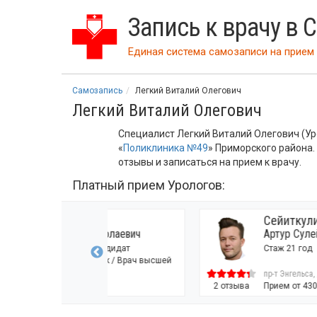
Запись к врачу в 
Единая система самозаписи на прием 
Самозапись
Легкий Виталий Олегович
Легкий Виталий Олегович
Специалист Легкий Виталий Олегович (У
«
Поликлиника №49
» Приморского района.
отзывы и записаться на прием к врачу.
Платный прием Урологов:
в
Сейиткулиев
 Николаевич
Артур Сулейманович
 / Кандидат
Стаж 21 год
 наук / Врач высшей
пр-т Энгельса, д. 61, корп. 2
00р.
2 отзыва
Прием от 4300р.