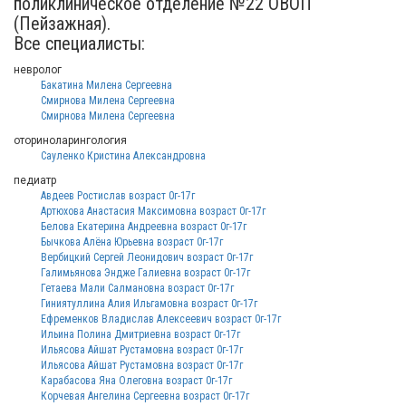
поликлиническое отделение №22 ОВОП
(Пейзажная).
Все специалисты:
невролог
Бакатина Милена Сергеевна
Смирнова Милена Сергеевна
Смирнова Милена Сергеевна
оториноларингология
Сауленко Кристина Александровна
педиатр
Авдеев Ростислав возраст 0г-17г
Артюхова Анастасия Максимовна возраст 0г-17г
Белова Екатерина Андреевна возраст 0г-17г
Бычкова Алёна Юрьевна возраст 0г-17г
Вербицкий Сергей Леонидович возраст 0г-17г
Галимьянова Эндже Галиевна возраст 0г-17г
Гетаева Мали Салмановна возраст 0г-17г
Гиниятуллина Алия Ильгамовна возраст 0г-17г
Ефременков Владислав Алексеевич возраст 0г-17г
Ильина Полина Дмитриевна возраст 0г-17г
Ильясова Айшат Рустамовна возраст 0г-17г
Ильясова Айшат Рустамовна возраст 0г-17г
Карабасова Яна Олеговна возраст 0г-17г
Корчевая Ангелина Сергеевна возраст 0г-17г