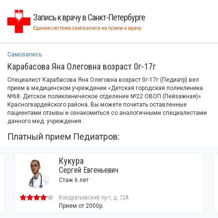
Запись к врачу в Санкт-Петербурге
Единая система самозаписи на прием к врачу
Самозапись
Карабасова Яна Олеговна возраст 0г-17г
Специалист Карабасова Яна Олеговна возраст 0г-17г (Педиатр) вел
прием в медицинском учреждении «Детская городская поликлиника
№68. Детское поликлиническое отделение №22 ОВОП (Пейзажная)»
Красногвардейского района. Вы можете почитать оставленные
пациентами отзывы и ознакомиться со аналогичными специалистами
данного мед. учреждения.
Платный прием Педиатров:
ура
Рудакова
ей Евгеньевич
Юлия Андр
 6 лет
Стаж 8 лет 
атьевский пр-т, д. 72А
Богословская
м от 2000р.
1 отзыв
Прием от 42