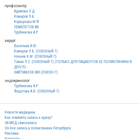
профосмотр
Адамова З.Д.
Комаров П.Б.
Коршунова М.Ф.
СЕМИЛЕТОВ АВ
Трубникова А.Р.
хирург
Васильев И.Ю.
Комаров П.Б. (СОЮЗНЫЙ 7)
Нечаев К.М. (СОЮЗНЫЙ 7)
Томак П.С. (СОЮЗНЫЙ 7) (ТОЛЬКО ДЛЯ ПАЦИЕНТОВ 62 ПОЛИКЛИНИКИ И
ДПО15)
ХАЙТМАЗОВ МИ (СОЮЗН.7)
эндокринолог
Трубникова А.Р.
Федотова А.В. (СОЮЗНЫЙ 7)
Новости медицины
Как отменить запись к врачу?
СВ-МЕД самозапись
On-line запись в поликлиники Петербурга
Реклама
Контакты