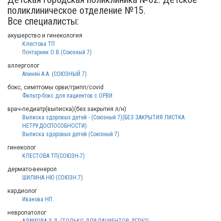
поликлиническое отделение №15.
Все специалисты:
акушерство и гинекология
Клестова ТП
Почтарник О.В.(Союзный 7)
аллерголог
Апинян А.А. (СОЮЗНЫЙ 7)
бокс, симптомы орви/грипп/covid
Фильтр-бокс для пациентов с ОРВИ
врач-педиатр(выписка)(без закрытия л/н)
Выписка здоровых детей - (Союзный 7)(БЕЗ ЗАКРЫТИЯ ЛИСТКА
НЕТРУДОСПОСОБНОСТИ)
Выписка здоровых детей (Союзный 7)
гинеколог
КЛЕСТОВА ТП(СОЮЗН-7)
дермато-венерол
ШИЛИНА НЮ (СОЮЗН.7)
кардиолог
Иванова НП
невропатолог