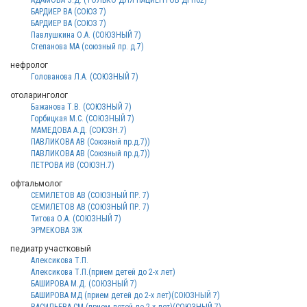
АДАМОВА З.Д. (ТОЛЬКО ДЛЯ ПАЦИЕНТОВ ДГП62)
БАРДИЕР ВА (СОЮЗ 7)
БАРДИЕР ВА (СОЮЗ 7)
Павлушкина О.А. (СОЮЗНЫЙ 7)
Степанова МА (союзный пр. д.7)
нефролог
Голованова Л.А. (СОЮЗНЫЙ 7)
отоларинголог
Бажанова Т.В. (СОЮЗНЫЙ 7)
Горбицкая М.С. (СОЮЗНЫЙ 7)
МАМЕДОВА А.Д. (СОЮЗН.7)
ПАВЛИКОВА АВ (Союзный пр.д.7))
ПАВЛИКОВА АВ (Союзный пр.д.7))
ПЕТРОВА ИВ (СОЮЗН.7)
офтальмолог
СЕМИЛЕТОВ АВ (СОЮЗНЫЙ ПР. 7)
СЕМИЛЕТОВ АВ (СОЮЗНЫЙ ПР. 7)
Титова О.А. (СОЮЗНЫЙ 7)
ЭРМЕКОВА ЗЖ
педиатр участковый
Алексикова Т.П.
Алексикова Т.П.(прием детей до 2-х лет)
БАШИРОВА М.Д. (СОЮЗНЫЙ 7)
БАШИРОВА МД (прием детей до 2-х лет)(СОЮЗНЫЙ 7)