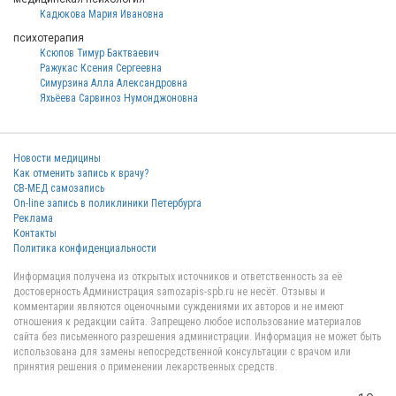
Кадюкова Мария Ивановна
психотерапия
Ксюпов Тимур Бактваевич
Ражукас Ксения Сергеевна
Симурзина Алла Александровна
Яхьёева Сарвиноз Нумонджоновна
Новости медицины
Как отменить запись к врачу?
СВ-МЕД самозапись
On-line запись в поликлиники Петербурга
Реклама
Контакты
Политика конфиденциальности
Информация получена из открытых источников и ответственность за её
достоверность Администрация samozapis-spb.ru не несёт. Отзывы и
комментарии являются оценочными суждениями их авторов и не имеют
отношения к редакции сайта. Запрещено любое использование материалов
сайта без письменного разрешения администрации. Информация не может быть
использована для замены непосредственной консультации с врачом или
принятия решения о применении лекарственных средств.