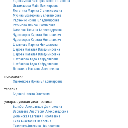
Евдокимова Виктория Константиновна
Италмазова Майя Бахтияровна
Лопатина Марина Станиславовна
Мусина Екатерина Валентиновна
Радченко Ирина Владимировна
Рахимова Ляйсан Рафиковна
Смолева Татьяна Александровна
Чудотворов Кирилл Николаевич
Чудотворов Кирилл Николаевич
Шальнева Карина Николаевна
Шарова Наталья Владимировна
Шарова Наталья Владимировна
Шахбанова Аида Хайрудиновна
Шахбанова Аида Хайрудиновна
Яковлева Наталия Алексеевна
психология
Ошметкова Ирина Владимировна
терапия
Боднар Никита Олегович
ультразвуковая диагностика
Больбот Александра Дмитриевна
Васильева Анастасия Александровна
Долинская Евгения Николаевна
Кива Анастасия Павловна
Ткаченко Антонина Николаевна