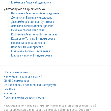
Шахбанова Аида Хайрудиновна
ультразвуковая диагностика
Васильева Анастасия Александровна
Долинская Евгения Николаевна
Дюсембинова Шолпан Дулатовна
Зможная Ксения Александровна
Кива Анастасия Павловна
Кобчикова Анастасия Валентиновна
Коханенко Татьяна Владимировна
Носова Карина Андреевна
Павелец Анна Андреевна
Шальнева Карина Николаевна
Шарова Наталья Владимировна
Новости медицины
Как отменить запись к врачу?
СВ-МЕД самозапись
On-line запись в поликлиники Петербурга
Реклама
Контакты
Политика конфиденциальности
Информация получена из открытых источников и ответственность за её
достоверность Администрация samozapis-spb.ru не несёт. Отзывы и