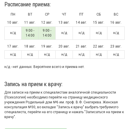
Расписание приема:
ПН
ВТ
СР
ЧТ
ПТ
СБ
ВС
10 авг.
11 авг.
12 авг.
13 авг.
14 авг.
15 авг.
16 авг.
9:00 -
9:00 -
н/д
н/д
н/д
н/д
н/д
14:00
14:00
17 авг.
18 авг.
19 авг.
20 авг.
21 авг.
22 авг.
23 авг.
н/д
н/д
н/д
н/д
н/д
н/д
н/д
н/д - нет данных. Вероятнее всего и приема нет.
Запись на прием к врачу:
Для записи на прием к специалистам аналогичной специальности
(Психология) необходимо перейти на страницу медицинского
учреждения Родильный дом №6 им. проф. В.Ф. Снегирева. Женская
консультация №30, во вкладке "Запись к врачу" выбрать требуемого
специалиста, перейти на его страницу и нажать "Записаться на прием к
врачу".