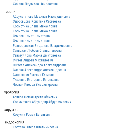
Фокина Людмила Николаевна
терапия
Абдулатипова Мадинат Нажмудиновна
Здоровцова Кристина Сергеевна
Корыстина Елена Михайловна
Корыстина Елена Михайловна
Очиров Чимит Чимитович
Очиров Чимит Чимитович
Разводовская Владлена Владимировна
Савицкая Любовь Станиславовна
Сенатуллова Мария Дмитриевна
Сигаев Андрей Михайлович
Сигаева Александра Александровна
Смаева Александра Александровна
Смольская Евгения Юрьевна
Тихонина Екатерина Евгеньевна
Черная Инесса Владимировна
урология
Абинов Осман Арсланбекович
Холмирзаев Абдукодир Абдулазизович
хирургия
Козулин Роман Евгеньевич
эндоскопия
Коптева Олеся Владимировна