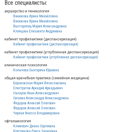
Все специалисты:
акушерство и гинекология
Ванюкова Ирина Михайловна
Ванюкова Ирина Михайловна
Высторопец Мария Александровна
Клепцова Елизавета Андреевна
кабинет профилактики (диспансеризация)
Кабинет профилактики (диспансеризация)
кабинет профилактики (углубленная диспансеризация)
Кабинет профилактики (углубленная диспансеризация)
клиническая психология
Колычева Екатерина Юрьевна
общая врачебная практика (семейная медицина)
Бороновская Мария Вячеславовна
Елистратов Аркадий Аркадьевич
Назаров Иван Александрович
Сигаева Александра Александровна
Федоров Алексей Олегович
Федоров Алексей Олегович
Черная Инесса Владимировна
офтальмология
Климович Диана Сергеевна
Кругликова Раиса Захаровна