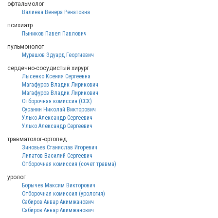
офтальмолог
Валиева Венера Ренатовна
психиатр
Пыников Павел Павлович
пульмонолог
Мурашов Эдуард Георгиевич
сердечно-сосудистый хирург
Лысенко Ксения Сергеевна
Магафуров Владик Лирикович
Магафуров Владик Лирикович
Отборочная комиссия (ССХ)
Сусанин Николай Викторович
Улько Александр Сергеевич
Улько Александр Сергеевич
травматолог-ортопед
Зиновьев Станислав Игоревич
Липатов Василий Сергеевич
Отборочная комиссия (сочет травма)
уролог
Борычев Максим Викторович
Отборочная комиссия (урология)
Сабиров Анвар Акимжанович
Сабиров Анвар Акимжанович