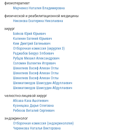
физиотерапевт
Марченко Наталия Владимировна
физической и реабилитационной медицины
Никонова Екатерина Николаевна
хирург
Бойков Юрий Юрьевич
Калинин Евгений Юрьевич
Ким Дмитрий Евгеньевич
Отборочная комиссия (хирургия 3)
Раджабов Бехруз Элбоевич
Рубцов Михаил Александрович
Соломин Валентин Игоревич
Шекилиев Васиф Алихан Оглы
Шекилиев Васиф Алихан Оглы
Шекилиев Васиф Алихан Оглы
Шихмагомедов Шамсудин Абдуллаевич
Шихмагомедов Шамсудин Абдуллаевич
челюстно-лицевой хирург
Абсава Каха Ашотиевич
Кузнецова Дарья Олеговна
Ребезов Виталий Сергеевич
эндокринолог
Отборочная комиссия (эндокринология)
Черенкова Наталья Викторовна