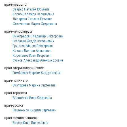
врач-невролог
Заярко Наталья Юрьевна
Корно Надежда Васильевна
Лазарева Татьяна Юрьевна
Фильчагина Мария Федоровна
врач-нейрохирург
Виноградов Владимир Викторович
Говенько Федор Стефанович
Григорян Мария Викторовна
Кикава Вахтанг Акакиевич
Корепанов Илья Игоревич
Суанов Александр Александрович
врач-оториноларинголог
Гимбатова Марьям Саадулаевна
врач-психиатр
Викторова Марина Сергеевна
врач-терапевт
Васильева Инна Сергеевна
врач-уролог
Пешехонов Кирилл Сергеевич
врач-физиотерапевт
Визер Юлия Викторовна