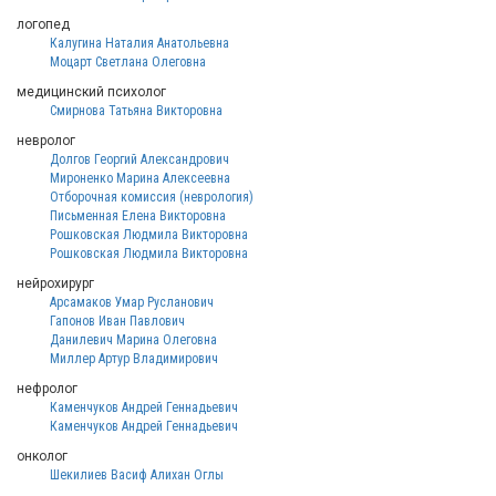
логопед
Калугина Наталия Анатольевна
Моцарт Светлана Олеговна
медицинский психолог
Смирнова Татьяна Викторовна
невролог
Долгов Георгий Александрович
Мироненко Марина Алексеевна
Отборочная комиссия (неврология)
Письменная Елена Викторовна
Рошковская Людмила Викторовна
Рошковская Людмила Викторовна
нейрохирург
Арсамаков Умар Русланович
Гапонов Иван Павлович
Данилевич Марина Олеговна
Миллер Артур Владимирович
нефролог
Каменчуков Андрей Геннадьевич
Каменчуков Андрей Геннадьевич
онколог
Шекилиев Васиф Алихан Оглы