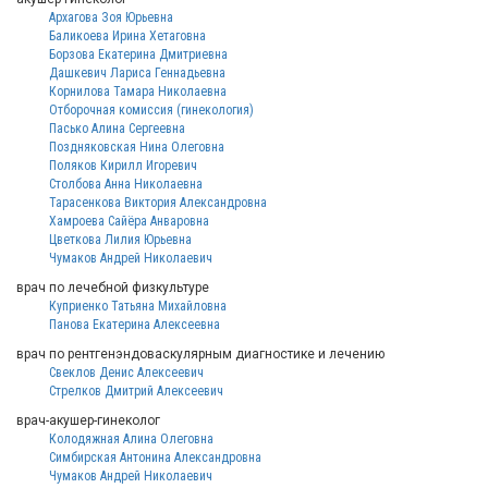
Архагова Зоя Юрьевна
Баликоева Ирина Хетаговна
Борзова Екатерина Дмитриевна
Дашкевич Лариса Геннадьевна
Корнилова Тамара Николаевна
Отборочная комиссия (гинекология)
Пасько Алина Сергеевна
Поздняковская Нина Олеговна
Поляков Кирилл Игоревич
Столбова Анна Николаевна
Тарасенкова Виктория Александровна
Хамроева Сайёра Анваровна
Цветкова Лилия Юрьевна
Чумаков Андрей Николаевич
врач по лечебной физкультуре
Куприенко Татьяна Михайловна
Панова Екатерина Алексеевна
врач по рентгенэндоваскулярным диагностике и лечению
Свеклов Денис Алексеевич
Стрелков Дмитрий Алексеевич
врач-акушер-гинеколог
Колодяжная Алина Олеговна
Симбирская Антонина Александровна
Чумаков Андрей Николаевич