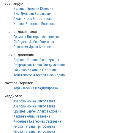
врач-хирург
Калинин Евгений Юрьевич
Ким Дмитрий Евгеньевич
Пикин Игорь Валентинович
Хлопов Вячеслав Борисович
врач-эндокринолог
Громова Виктория Анатольевна
Лебедева Алёна Олеговна
Пеякович Ирина Сергеевна
врач-эндоскопист
Оразова Полина Бахадировна
Остроумова Алина Владимировна
Санковская Алина Олеговна
Толстоногов Алексей Леонидович
гастроэнтеролог
Терян Ксения Владимировна
кардиолог
Азарова Ирина Николаевна
Азарова Ирина Николаевна
Ерышев Сергей Александрович
Кариева Алла Ивановна
Киселева Екатерина Сергеевна
Рыбка Татьяна Григорьевна
Рыбка Татьяна Григорьевна