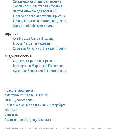
Хмельницкая Елена Валерьевна
Хорошилова Анастасия Игоревна
Чистов Александр Сергеевич
Шарифуллаева Анастасия Юрьевна
Шинкарева Альбина Александровна
Эльмаграби Махмуд Хамди
хирургия
Аль-Мадхун Амира Иядовна
Егоров Антон Геннадьевич
Хафизов Лутфулло Зувайдуллоевич
эндокринология
Андреева Кристина Юрьевна
Мартиросян Маргарита Борисовна
Сулекова Анастасия Станиславовна
Новости медицины
Как отменить запись к врачу?
СВ-МЕД самозапись
On-line запись в поликлиники Петербурга
Реклама
Контакты
Политика конфиденциальности