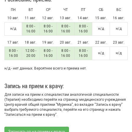
ПН
ВТ
СР
ЧТ
ПТ
СБ
ВС
10 авг.
11 авг.
12 авг.
13 авг.
14 авг.
15 авг.
16 авг.
8:00 -
8:00 -
8:00 -
8:00 -
н/д
н/д
н/д
16:00
16:00
16:00
16:00
17 авг.
18 авг.
19 авг.
20 авг.
21 авг.
22 авг.
23 авг.
8:00 -
12:00 -
8:00 -
8:00 -
8:00 -
н/д
н/д
16:00
20:00
16:00
16:00
16:00
н/д - нет данных. Вероятнее всего и приема нет.
Запись на прием к врачу:
Для записи на прием к специалистам аналогичной специальности
(Терапия) необходимо перейти на страницу медицинского учреждения
Центр врачей общей практики "Муринка", во вкладке "Запись к врачу"
выбрать требуемого специалиста, перейти на его страницу и нажать
"Записаться на прием к врачу".
Записаться на прием к врачу