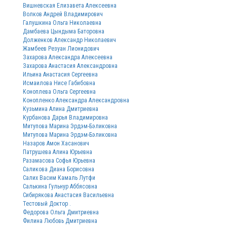
Вишневская Елизавета Алексеевна
Волков Андрей Владимирович
Галушкина Ольга Николаевна
Дамбаева Цындыма Баторовна
Долженков Александр Николаевич
Жамбеев Резуан Лионидович
Захарова Александра Алексеевна
Захарова Анастасия Александровна
Ильина Анастасия Сергеевна
Исмаилова Нисе Габибовна
Коноплева Ольга Сергеевна
Конопленко Александра Александровна
Кузьмина Алина Дмитриевна
Курбанова Дарья Владимировна
Митупова Марина Эрдэм-Бэликовна
Митупова Марина Эрдэм-Бэликовна
Назаров Амон Хасанович
Патрушева Алина Юрьевна
Разамасова Софья Юрьевна
Саликова Диана Борисовна
Салих Васим Камаль Лутфи
Салькина Гульнур Аббясовна
Сибирякова Анастасия Васильевна
Тестовый Доктор .
Федорова Ольга Дмитриевна
Филина Любовь Дмитриевна