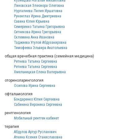
Кузнецова Наталья Михайловна
Линовская Элеонора Олеговна
Нургалиева Лилия Иршатовна
Рукенглаз Ирина Дмитриевна
Савина Юлия Юрьевна
Семеренко Татьяна Григорьевна
Ситникова Ирина Григорьевна
Склемина Анна Ивановна
Таджиева Угулой Абдузакировна
Тимофеева Эльвира Анатольевна
общая врачебная практика (семейная медицина)
Ретнева Татьяна Сергеевна
Ретнева Татьяна Сергеевна
Хмельницкая Елена Валерьевна
оториноларингология
Осипова Ирина Сергеевна
офтальмология
Бондаренко Юлия Сергеевна
Сабинина Вероника Сергеевна
рентгенология
Мобильный рентген кабинет
терапия
Абдулов Артур Русланович
Аткина Ксения Станиславовна