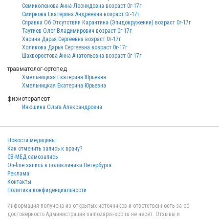
Семиколенова Анна Леонидовна возраст 0г-17г
Смирнова Екатерина Андреевна возраст 0г-17г
Справка Об Отсутствии Карантина (Эпидокружении) возраст 0г-17г
Таутиев Олег Владимирович возраст 0г-17г
Харина Дарья Сергеевна возраст 0г-17г
Холикова Дарья Сергеевна возраст 0г-17г
Шахворостова Анна Анатольевна возраст 0г-17г
травматолог-ортопед
Хмельницкая Екатерина Юрьевна
Хмельницкая Екатерина Юрьевна
физиотерапевт
Инюшина Ольга Александровна
Новости медицины
Как отменить запись к врачу?
СВ-МЕД самозапись
On-line запись в поликлиники Петербурга
Реклама
Контакты
Политика конфиденциальности
Информация получена из открытых источников и ответственность за её
достоверность Администрация samozapis-spb.ru не несёт. Отзывы и