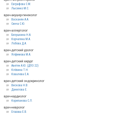
Евграфова С.М.
Лысенко М.С.
врач-акушер-гинеколог
Васканян А.А.
Синча С.Ю.
врач-аллерголог
Безушкина Н.А.
Корчагина М.А.
Лобова Д.А.
врач-детский уролог
Ялфимова М.А.
врач-детский хирург
Аветян А.Ю. (ДПО 22)
Клёвина Т.Н.
Ковалева Е.А.
врач-детский эндокринолог
Вискова Н.В.
Данилова Е.
врач-кардиолог
Корепанова С.Л.
врач-невролог
Егорова Е.В.