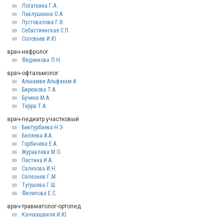
Логаткина Г.А.
Павлушкина О.А.
Пустовалова Г.В.
Себастиянская С.П.
Соловьев И.Ю.
врач-нефролог
Феденкова Л.Н.
врач-офтальмолог
Альхамви Альфахам А
Бирюкова Т.А.
Бучина М.А.
Терра Т.А.
врач-педиатр участковый
Бектурбаева Н.Э.
Беляева А.А.
Горбачева Е.А.
Журавлева М.О.
Пестина И.А.
Салихова И.Н.
Селезнев Г.М.
Тугушева Г.Ш.
Филипова Е.С.
врач-травматолог-ортопед
Качухашвили И.Ю.