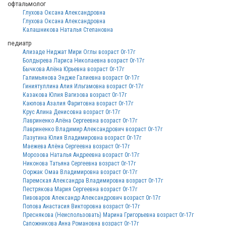
офтальмолог
Глухова Оксана Александровна
Глухова Оксана Александровна
Калашникова Наталья Степановна
педиатр
Ализаде Ниджат Мири Оглы возраст 0г-17г
Болдырева Лариса Николаевна возраст 0г-17г
Бычкова Алёна Юрьевна возраст 0г-17г
Галимьянова Эндже Галиевна возраст 0г-17г
Гиниятуллина Алия Ильгамовна возраст 0г-17г
Казакова Юлия Вагизова возраст 0г-17г
Каюпова Азалия Фаритовна возраст 0г-17г
Крус Алина Денисовна возраст 0г-17г
Лавриненко Алёна Сергеевна возраст 0г-17г
Лавриненко Владимир Александрович возраст 0г-17г
Лазутина Юлия Владимировна возраст 0г-17г
Маежева Алёна Сергеевна возраст 0г-17г
Морозова Наталья Андреевна возраст 0г-17г
Никонова Татьяна Сергеевна возраст 0г-17г
Ооржак Омаа Владимировна возраст 0г-17г
Паремская Александра Владимировна возраст 0г-17г
Пестрякова Мария Сергеевна возраст 0г-17г
Пивоваров Александр Александрович возраст 0г-17г
Попова Анастасия Викторовна возраст 0г-17г
Преснякова (Неиспользовать) Марина Григорьевна возраст 0г-17г
Сапожникова Анна Романовна возраст 0г-17г