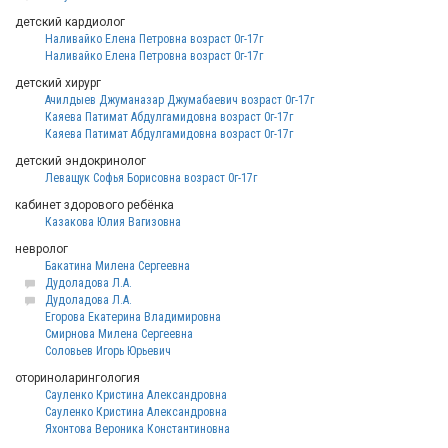
детский кардиолог
Наливайко Елена Петровна возраст 0г-17г
Наливайко Елена Петровна возраст 0г-17г
детский хирург
Ачилдыев Джуманазар Джумабаевич возраст 0г-17г
Каяева Патимат Абдулгамидовна возраст 0г-17г
Каяева Патимат Абдулгамидовна возраст 0г-17г
детский эндокринолог
Леващук Софья Борисовна возраст 0г-17г
кабинет здорового ребёнка
Казакова Юлия Вагизовна
невролог
Бакатина Милена Сергеевна
Дудоладова Л.А.
Дудоладова Л.А.
Егорова Екатерина Владимировна
Смирнова Милена Сергеевна
Соловьев Игорь Юрьевич
оториноларингология
Сауленко Кристина Александровна
Сауленко Кристина Александровна
Яхонтова Вероника Константиновна