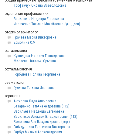
общая врачебная практика (семейная медицина)
Трофанчук Оксана Всеволодовна
отделение профилактики
Васильева Надежда Евгеньевна
Иванченко Татьяна Михайловна (угл.дисп)
оториноларинголог
Грачева Мария Викторовна
Ермолина С.М.
офтальмолог
Кузнецова Наталья Геннадьевна
Милаева Наталья Юрьевна
офтальмология
Горбунова Полина Георгиевна
ревматолог
Гульева Татьяна Ивановна
терапевт
Антипова Лада Алексеевна
Базаренко Татьяна Андреевна (112)
Васильева Надежда Евгеньевна
Васильков Алексей Владимирович (112)
Волошина Ася Владимировна (тер.)
Габидуллина Екатерина Викторовна
Гарбуз Михаил Александрович