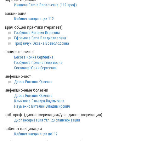
Иванова Елена Васильевна (112 проф)
вакцинация
Кабинет вакцинации 112
врач общей практики (терапевт)
Горбунова Евгения Игоревна
Ефремова Вера Владиславовна
Трофанчук Оксана Всеволодовна
запись в армию
Бесова Ирина Сергеевна
Горбунова Полина Георгиевна
Соколова Юлия Сергеевна
инфекционист
Даева Евгения Юрьевна
инфекционные болезни
Даева Евгения Юрьевна
Камилова Эльвира Вадимовна
Науменко Виталий Владимирович
каб. проф. (диспансеризация//угл. диспансеризация)
Диспансеризация Угл. диспансеризация
кабинет вакцинации
Кабинет вакцинации по112