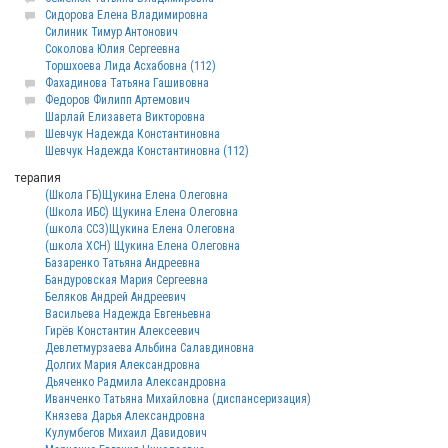
Сидорова Елена Владимировна
Силиник Тимур Антонович
Соколова Юлия Сергеевна
Торшхоева Лида Асхабовна (112)
Фахадинова Татьяна Гашивовна
Федоров Филипп Артемович
Шарлай Елизавета Викторовна
Шевчук Надежда Константиновна
Шевчук Надежда Константиновна (112)
терапия
(Школа ГБ)Щукина Елена Олеговна
(Школа ИБС) Щукина Елена Олеговна
(школа ССЗ)Щукина Елена Олеговна
(школа ХСН) Щукина Елена Олеговна
Базаренко Татьяна Андреевна
Бандуровская Мария Сергеевна
Беляков Андрей Андреевич
Васильева Надежда Евгеньевна
Гирёв Константин Алексеевич
Девлетмурзаева Альбина Салавдиновна
Долгих Мария Александровна
Дьяченко Радмила Александровна
Иванченко Татьяна Михайловна (диспансеризация)
Князева Дарья Александровна
Кулумбегов Михаил Давидович