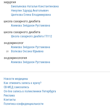
хирургия
Емельянова Наталья Константиновна
Никулин Эдуард Анатольевич
Цветкова Елена Владимировна
школа сахарного диабета
Азимова Зиёдахон Рустамовна
школа сахарного диабета
Школа сахарного диабета ГП112
эндокринолог
Азимова Зиёдахон Рустамовна
Волкова Оксана Юрьевна
эндокринология
Азимова Зиёдахон Рустамовна
Новости медицины
Как отменить запись к врачу?
СВ-МЕД самозапись
On-line запись в поликлиники Петербурга
Реклама
Контакты
Политика конфиденциальности