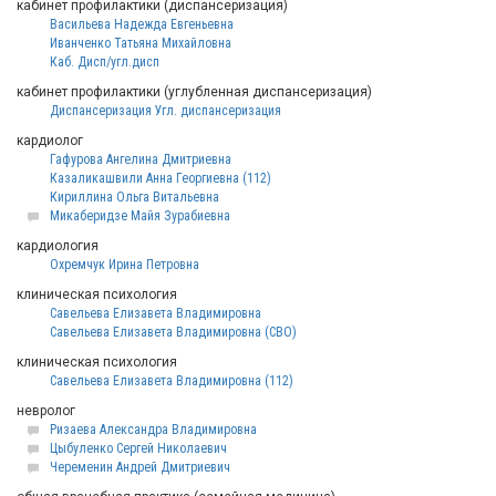
кабинет профилактики (диспансеризация)
Васильева Надежда Евгеньевна
Иванченко Татьяна Михайловна
Каб. Дисп/угл.дисп
кабинет профилактики (углубленная диспансеризация)
Диспансеризация Угл. диспансеризация
кардиолог
Гафурова Ангелина Дмитриевна
Казаликашвили Анна Георгиевна (112)
Кириллина Ольга Витальевна
Микаберидзе Майя Зурабиевна
кардиология
Охремчук Ирина Петровна
клиническая психология
Савельева Елизавета Владимировна
Савельева Елизавета Владимировна (СВО)
клиническая психология
Савельева Елизавета Владимировна (112)
невролог
Ризаева Александра Владимировна
Цыбуленко Сеpгей Hиколаевич
Череменин Андрей Дмитриевич