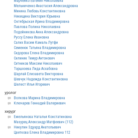
Марченко Евгения Николаевна
Мельниченко Анастасия Александровна
Минина Любовь Константиновна
Никищина Виктория Юрьевна
Октябрьская Ирина Владимировна
Павлова Полина Николаевна
Подойникова Анна Александровна
Руссу Елена Ивановна
Салих Васим Камаль Лутфи
Семенюк Татьяна Владимировна
Сидорова Елена Владимировна
Силиник Тимур Антонович
Ситников Максим Николаевич
Торшхоева Лида Асхабовна
Шарлай Елизавета Викторовна
Шевчук Надежда Константиновна
Шелест Илья Игоревич
уролог
Волкова Марина Владимировна
Ключарев Геннадий Валериевич
хирург
Емельянова Наталья Констатиновна
Мазурец Александр Матфеевич (112)
Никулин Эдуард Анатольевич
Цветкова Елена Владимировна 112