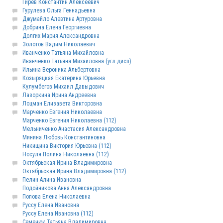
Гирёв Константин Алексеевич
Гурулева Ольга Геннадьевна
Джумайло Алевтина Артуровна
Добрина Елена Георгиевна
Долгих Мария Александровна
Золотов Вадим Николаевич
Иванченко Татьяна Михайловна
Иванченко Татьяна Михайловна (угл.дисп)
Ильина Вероника Альбертовна
Козыряцкая Екатерина Юрьевна
Кулумбегов Михаил Давыдович
Лазоркина Ирина Андреевна
Лоцман Елизавета Викторовна
Марченко Евгения Николаевна
Марченко Евгения Николаевна (112)
Мельниченко Анастасия Александровна
Минина Любовь Константиновна
Никищина Виктория Юрьевна (112)
Носуля Полина Николаевна (112)
Октябрьская Ирина Владимировна
Октябрьская Ирина Владимировна (112)
Пелин Алина Ивановна
Подойникова Анна Александровна
Попова Елена Николаевна
Руссу Елена Ивановна
Руссу Елена Ивановна (112)
Семенюк Татьяна Владимировна