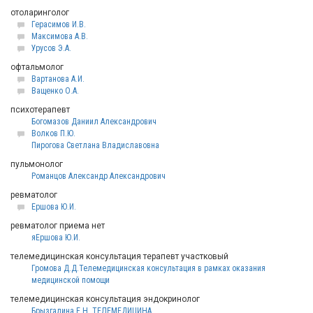
отоларинголог
Герасимов И.В.
Максимова А.В.
Урусов Э.А.
офтальмолог
Вартанова А.И.
Ващенко О.А.
психотерапевт
Богомазов Даниил Александрович
Волков П.Ю.
Пирогова Светлана Владиславовна
пульмонолог
Романцов Александр Александрович
ревматолог
Ершова Ю.И.
ревматолог приема нет
яЕршова Ю.И.
телемедицинская консультация терапевт участковый
Громова Д.Д.Телемедицинская консультация в рамках оказания
медицинской помощи
телемедицинская консультация эндокринолог
Брызгалина Е.Н. ТЕЛЕМЕДИЦИНА