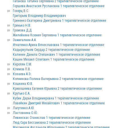
Гаганова Татьяна Сергеевна 2 терапевтическое отделение
Горшева Анастасия Руслановна 1 терапевтическое отделение
Гохерц В.С.
Григорьев Владимир Владимирович
Гриненко Екатерина Дмитриевна 1 терапевтическое отделение
Гринько Н.В.
Громова Д.Д.
Жилейкина Ксения Сергеевна 1 терапевтическое отделение
Зажигалкин А.А.
Игнатенко Арина Вячеславовна 1 терапевтическое отделение
Кадыркулыев Сердар 2 терапевтическое отделение
Калинин Данила Степанович 1 терапевтическое отделение
Кашин Михаил Олегович 1 терапевтическое отделение
Керопян С.М.
Климов П.В.
Козаева А.Э.
Копнинова Полина Валерьевна 2 терапевтическое отделение
Кошкина Ю.В.
Кривошеева Евгения Юрьевна 2 терапевтическое отделение
Крутько Е.А.
Кубик Дарья Владимировна 1 терапевтическое отделение
Лавейкин Дмитрий Михайлович 1 терапевтическое отделение
Лагутенко А.Ю.
Ластовкина О.Ю.
Левинскас Станислав 1 терапевтическое отделение
Люд Сара Бессамовна 2 терапевтическое отделение
Магомедов Арсланали Абдулаевич 2 терапевтическое отделение