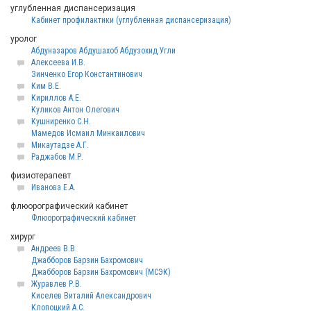
углубленная диспансеризация
Кабинет профилактики (углубленная диспансеризация)
уролог
Абдуназаров Абдушахоб Абдузохид Угли
Алексеева И.В.
Зинченко Егор Константинович
Ким В.Е.
Кириллов А.Е.
Куликов Антон Олегович
Кушниренко С.Н.
Мамедов Исмаил Минкаилович
Микаутадзе А.Г.
Раджабов М.Р.
физиотерапевт
Иванова Е.А.
флюорографический кабинет
Флюорографический кабинет
хирург
Андреев В.В.
Джабборов Барзин Бахромович
Джабборов Барзин Бахромович (МСЭК)
Журавлев Р.В.
Киселев Виталий Александрович
Клопоцкий А.С.