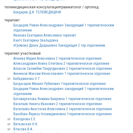
телемедицинская консультациятравматолог / ортопед
Бондарев Д.А. ТЕЛЕМЕДИЦИНА
терапевт
Баздырев Роман Александрович Заведующий 1 терапевтическим
отделением
Иванова Екатерина Алексеевна терапевт
Кантс Екатерина Эвальдовна
яГромова Диана Дадашевна Заведующая 2 тер.отделением
терапевт участковый
Агниева Мария Алексеевна 2 терапевтическое отделение
Александрович Алина Олеговна 2 терапевтическое отделение
Алхасов Салимбек Пахрутдинович 2 терапевтическое отделение
Анненков Максим Вячеславович 1 терапевтическое отделение
Бабаджанова З.Т.
Багдасаров Михаил Рубенович 1терапевтическое отделение
Баздырев Роман Александрович заведующий 1 терапевтическим
отделением
Батожаргалова Янжима Баировна 1 терапевтическое отделение
Васильев Никита Иванович 2 терапевтическое отделение
Васильева Анастасия Алексеевна 2 терапевтическое отделение
Вахобова Фариза Нозимджоновна 1терапевтическое отделение
Взводнова Е.Е.
Витковская Н.К.
Власова В.А.