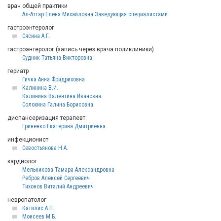
врач общей практики
Ал-Аттар Елена Михайловна Заведующая специалистами
гастроэнтеролог
Сясина А.Г.
гастроэнтеролог (запись через врача поликлиники)
Судник Татьяна Викторовна
гериатр
Гичка Анна Фридриховна
Калинина В.И.
Калинина Валентина Ивановна
Солохина Галина Борисовна
диспансеризация терапевт
Гриненко Екатерина Дмитриевна
инфекционист
Севостьянова Н.А.
кардиолог
Мельникова Тамара Александровна
Ребров Алексей Сергеевич
Тихонов Виталий Андреевич
невропатолог
Катилис А.П.
Моисеев М.Б.