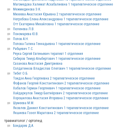
Магомедова Халимат Асхабалиевна 1 терапевтическое отделение
Межмидинова Э.К.
Михеева Анастасия Юрьевна 2 тарапевтическое отделение
Негробова Елена Александровна 1 терапевтическое отделение
Отт Екатерина Михайловна 1 терапевтическое отделение
Пеленева Л.В.
Пономарева Ю.В.
Попов А.Н.
Попова Галина Геннадьевна 1 терапевтическое отделение
Рабцевич Т.С.
Ряука Сергей Евгеньевич терапевт 1 отделения
Сабиров Тимур Альбертович 1 терапевтическое отделение
Сазанова Анастасия Дмитриевна
Солдатенков Владислав Олегович 1 терапевтическое отделение
Тибет О.Б.
Тоидзе Анна Георгиевна 2 терапевтическое отделение
Фофанов Георгий Константинович 2 терапевтическое отделение
Хабалов Герман Георгиевич 1 терапевтическое отделение
Хайдаркулов Тимур Бахтиёрович 2 терапевтическое отделение
Хорошилова Анастасия Игоревна 2 терапевтическое отделение
Шумеева М.М.
Яковлев Даниил Константинович 1 терапевтическое отделение
Якшиева Гозел Маратовна 2 терапевтическое отделение
травматолог / ортопед
Бондарев Д.А.