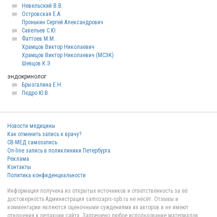
Невельский В.В.
Островская Е.А.
Пронькин Сергей Александрович
Савельев С.Ю.
Фаттоев М.М.
Храмцов Виктор Николаевич
Храмцов Виктор Николаевич (МСЭК)
Шевцов К.Э
эндокринолог
Брызгалина Е.Н.
Педро Ю.В.
Новости медицины
Как отменить запись к врачу?
СВ-МЕД самозапись
On-line запись в поликлиники Петербурга
Реклама
Контакты
Политика конфиденциальности
Информация получена из открытых источников и ответственность за её
достоверность Администрация samozapis-spb.ru не несёт. Отзывы и
комментарии являются оценочными суждениями их авторов и не имеют
отношения к редакции сайта. Запрещено любое использование материалов