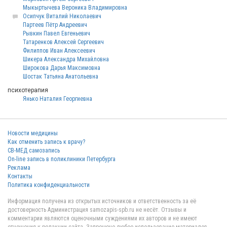
Мыкыртычева Вероника Владимировна
Осипчук Виталий Николаевич
Партеев Пётр Андреевич
Рывкин Павел Евгеньевич
Татаренков Алексей Сергеевич
Филиппов Иван Алексеевич
Шикера Александра Михайловна
Широкова Дарья Максимовна
Шостак Татьяна Анатольевна
психотерапия
Янько Наталия Георгиевна
Новости медицины
Как отменить запись к врачу?
СВ-МЕД самозапись
On-line запись в поликлиники Петербурга
Реклама
Контакты
Политика конфиденциальности
Информация получена из открытых источников и ответственность за её
достоверность Администрация samozapis-spb.ru не несёт. Отзывы и
комментарии являются оценочными суждениями их авторов и не имеют