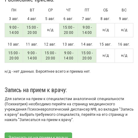
ПН
ВТ
СР
ЧТ
ПТ
СБ
ВС
3 авг.
4 авг.
5 авг.
6 авг.
7 авг.
8 авг.
9 авг.
9:00 -
15:00 -
15:00 -
9:00 -
н/д
н/д
н/д
14:00
20:00
20:00
14:00
10 авг.
11 авг.
12 авг.
13 авг.
14 авг.
15 авг.
16 авг.
15:00 -
9:00 -
15:00 -
9:00 -
15:00 -
н/д
н/д
20:00
14:00
20:00
14:00
20:00
н/д - нет данных. Вероятнее всего и приема нет.
Запись на прием к врачу:
Для записи на прием к специалистам аналогичной специальности
(Психиатрия) необходимо перейти на страницу медицинского
учреждения Психоневрологический диспансер №8, во вкладке "Запись
к врачу" выбрать требуемого специалиста, перейти на его страницу и
нажать "Записаться на прием к врачу".
Записаться на прием к врачу