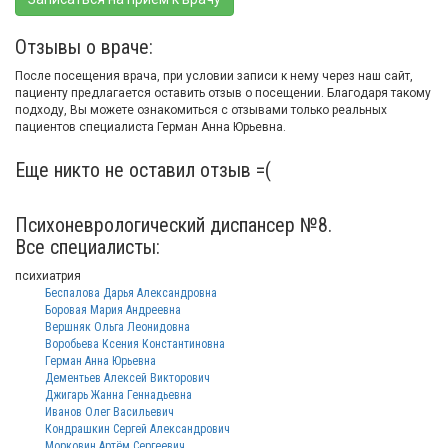
Отзывы о враче:
После посещения врача, при условии записи к нему через наш сайт,
пациенту предлагается оставить отзыв о посещении. Благодаря такому
подходу, Вы можете ознакомиться с отзывами только реальных
пациентов специалиста Герман Анна Юрьевна.
Еще никто не оставил отзыв =(
Психоневрологический диспансер №8.
Все специалисты:
психиатрия
Беспалова Дарья Александровна
Боровая Мария Андреевна
Вершняк Ольга Леонидовна
Воробьева Ксения Константиновна
Герман Анна Юрьевна
Дементьев Алексей Викторович
Джигарь Жанна Геннадьевна
Иванов Олег Васильевич
Кондрашкин Сергей Александрович
Морковин Артëм Сергеевич