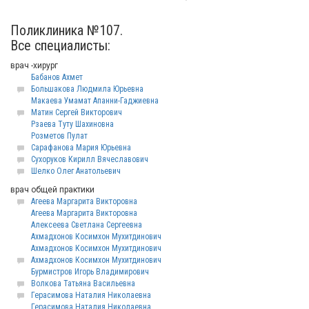
Поликлиника №107.
Все специалисты:
врач -хирург
Бабанов Ахмет
Большакова Людмила Юрьевна
Макаева Умамат Апанни-Гаджиевна
Матин Сергей Викторович
Рзаева Туту Шахиновна
Розметов Пулат
Сарафанова Мария Юрьевна
Сухоруков Кирилл Вячеславович
Шелко Олег Анатольевич
врач общей практики
Агеева Маргарита Викторовна
Агеева Маргарита Викторовна
Алексеева Светлана Сергеевна
Ахмадхонов Косимхон Мухитдинович
Ахмадхонов Косимхон Мухитдинович
Ахмадхонов Косимхон Мухитдинович
Бурмистров Игорь Владимирович
Волкова Татьяна Васильевна
Герасимова Наталия Николаевна
Герасимова Наталия Николаевна