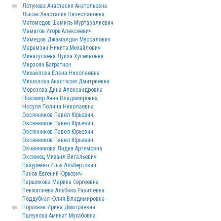
Летунова Анастасия Анатольевна
Лысак Анастасия Вячеславовна
Магомедов Шамиль Муртазалиевич
Маматов Игорь Алексеевич
Мамедов Джамалдин Мурсалович
Марамзин Никита Михайлович
Минатулаева Луиза Хусейновна
Мирзоян Багратион
Михайлова Елена Николаевна
Мишалова Анастасия Дмитриевна
Морозова Дина Александровна
Новомир Анна Владимировна
Носуля Полина Николаевна
Овсянников Павел Юрьевич
Овсянников Павел Юрьевич
Овсянников Павел Юрьевич
Овсянников Павел Юрьевич
Овчинникова Лидия Артемовна
Оксимец Михаил Витальевич
Пазуренко Илья Альбертович
Панов Евгений Юрьевич
Паршикова Марина Сергеевна
Пенжалиева Альбина Равилевна
Поддубная Юлия Владимировна
Порохняк Ирина Дмитриевна
Пшеунова Аминат Мухабовна