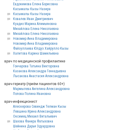
Евдокимова Елена Борисовна
Касымалы Кызы Назира
Касымалы Кызы Назира
Ковалев Иван Дмитриевич
Куадио Марина Алимьяновна
Михайлова Елена Николаевна
Михайлова Елена Николаевна
Новомир Анна Владимировна
Новомир Анна Владимировна
Файзуллаева Юлдуз Хайрулло Кызы
Халитова Карина Шамильевна
врач по медицинской профилактике
Гончарова Татьяна Викторовна
Казакова Александра Геннадьевна
Лысакова Анастасия Александровна
врач-гериатр (приём пациентов 60+)
Мармылева Ангелина Александровна
Попова Полина Ивановна
врач-инфекционист
Алескерова Севиндж Телман Кызы
Левшина Ирина Александровна
Оксимец Михаил Витальевич
Шахова Фанира Фатыховна
Шейнина Дарья Эдуардовна