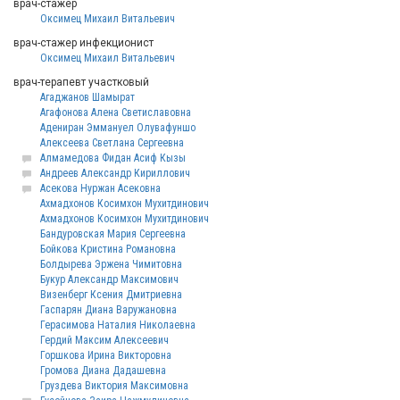
врач-стажер
Оксимец Михаил Витальевич
врач-стажер инфекционист
Оксимец Михаил Витальевич
врач-терапевт участковый
Агаджанов Шамырат
Агафонова Алена Светиславовна
Адениран Эммануел Олувафуншо
Алексеева Светлана Сергеевна
Алмамедова Фидан Асиф Кызы
Андреев Александр Кириллович
Асекова Нуржан Асековна
Ахмадхонов Косимхон Мухитдинович
Ахмадхонов Косимхон Мухитдинович
Бандуровская Мария Сергеевна
Бойкова Кристина Романовна
Болдырева Эржена Чимитовна
Букур Александр Максимович
Визенберг Ксения Дмитриевна
Гаспарян Диана Варужановна
Герасимова Наталия Николаевна
Гердий Максим Алексеевич
Горшкова Ирина Викторовна
Громова Диана Дадашевна
Груздева Виктория Максимовна