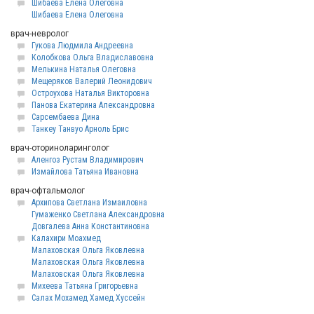
Шибаева Елена Олеговна
Шибаева Елена Олеговна
врач-невролог
Гукова Людмила Андреевна
Колобкова Ольга Владиславовна
Мелькина Наталья Олеговна
Мещеряков Валерий Леонидович
Остроухова Наталья Викторовна
Панова Екатерина Александровна
Сарсембаева Дина
Танкеу Танвуо Арноль Брис
врач-оториноларинголог
Аленгоз Рустам Владимирович
Измайлова Татьяна Ивановна
врач-офтальмолог
Архипова Светлана Измаиловна
Гумаженко Светлана Александровна
Довгалева Анна Константиновна
Калахири Моахмед
Малаховская Ольга Яковлевна
Малаховская Ольга Яковлевна
Малаховская Ольга Яковлевна
Михеева Татьяна Григорьевна
Салах Мохамед Хамед Хуссейн