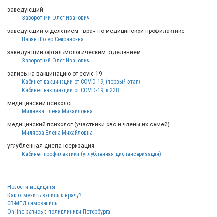
заведующий
Заворотний Олег Иванович
заведующий отделением - врач по медицинской профилактике
Папян Шогер Сейрановна
заведующий офтальмологическим отделением
Заворотний Олег Иванович
запись на вакцинацию от covid-19
Кабинет вакцинации от COVID-19, (пepвый этaп)
Кабинет вакцинации от COVID-19, к.228
медицинский психолог
Миляева Елена Михайловна
медицинский психолог (участники сво и члены их семей)
Миляева Елена Михайловна
углубленная диспансеризация
Кабинет профилактики (углубленная диспансеризация)
Новости медицины
Как отменить запись к врачу?
СВ-МЕД самозапись
On-line запись в поликлиники Петербурга