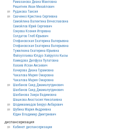
Рамазанова Диана Маиловна
Решетняк Иван Михайлович
Рудакова Таисия
Савченко Кристина Сергеевна
Самойлина Валентина Вячеславовна
Самойлов Юрий Сергеевич
Сокуева Ксения Игоревна
Солдатов Глеб Юрьевич
Стефановская Екатерина Валерьевна
Стефановская Екатерина Валерьевна
Тужилкина Екатерина Юрьевна
Файзуллаева Юлдуз Хайрулло Кызы
Хамидова Дилфуза Пулатовна
Хахаев Исхан Аисаевич
Хачирова Диана Гурамовна
Чакалова Мария Омаровна
Чакалова Мария Омаровна
Шахбанов Саид Джамалутдинович
Шахбанов Саид Джамалутдинович
Шахбанова Заира Вадимовна
Шашкова Анастасия Николаевна
Шодимахмадов Бехруз Акбарович
Шубина Мария Андреевна
Юдин Владимир Дмитриевич
диспансеризация
Кабинет диспансеризации