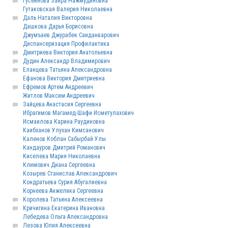
Гусейнова Заира Нажмудиновна
Гутаковская Валерия Николаевна
Даль Наталия Викторовна
Дашкова Дарья Борисовна
Джумъаев Джурабек Саиданварович
Диспансеризация Профилактика
Дмитриева Виктория Анатольевна
Дудин Александр Владимирович
Еланцева Татьяна Александровна
Ефанова Виктория Дмитриевна
Ефремов Артем Андреевич
Житлов Максим Андреевич
Зайцева Анастасия Сергеевна
Ибрагимов Магамед-Шафи Исметулахович
Исмаилова Карина Раудиновна
Каибханов Улухан Кимсанович
Каленов Коблан Сабырбай Улы
Кандауров Дмитрий Романович
Киселева Мария Николаевна
Климович Диана Сергеевна
Козырев Станислав Александрович
Кондратьева Сурия Абугалиевна
Корнеева Анжелика Сергеевна
Королева Татьяна Алексеевна
Кричигина Екатерина Ивановна
Лебедева Ольга Александровна
Лезова Юлия Алексеевна