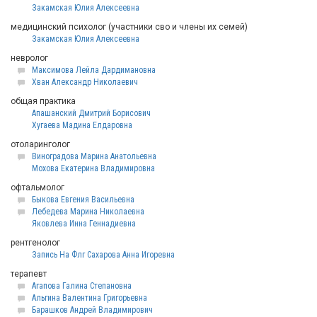
Закамская Юлия Алексеевна
медицинский психолог (участники сво и члены их семей)
Закамская Юлия Алексеевна
невролог
Максимова Лейла Дардимановна
Хван Александр Николаевич
общая практика
Апашанский Дмитрий Борисович
Хугаева Мадина Елдаровна
отоларинголог
Виноградова Марина Анатольевна
Мохова Екатерина Владимировна
офтальмолог
Быкова Евгения Васильевна
Лебедева Марина Николаевна
Яковлева Инна Геннадиевна
рентгенолог
Запись На Флг Сахарова Анна Игоревна
терапевт
Агапова Галина Степановна
Альгина Валентина Григорьевна
Барашков Андрей Владимирович