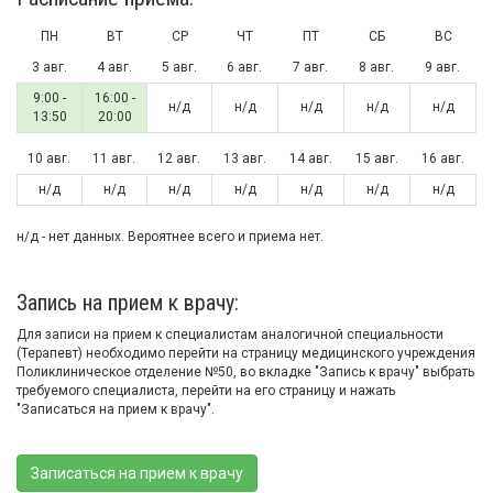
ПН
ВТ
СР
ЧТ
ПТ
СБ
ВС
3 авг.
4 авг.
5 авг.
6 авг.
7 авг.
8 авг.
9 авг.
9:00 -
16:00 -
н/д
н/д
н/д
н/д
н/д
13:50
20:00
10 авг.
11 авг.
12 авг.
13 авг.
14 авг.
15 авг.
16 авг.
н/д
н/д
н/д
н/д
н/д
н/д
н/д
н/д - нет данных. Вероятнее всего и приема нет.
Запись на прием к врачу:
Для записи на прием к специалистам аналогичной специальности
(Терапевт) необходимо перейти на страницу медицинского учреждения
Поликлиническое отделение №50, во вкладке "Запись к врачу" выбрать
требуемого специалиста, перейти на его страницу и нажать
"Записаться на прием к врачу".
Записаться на прием к врачу