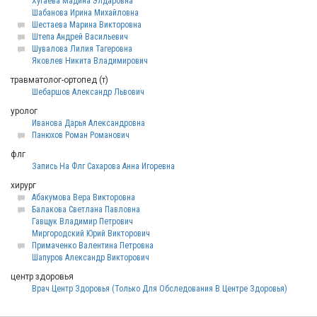
Хугаева Мадина Элдаровна
Шабанова Ирина Михайловна
Шестаева Марина Викторовна
Штепа Андрей Васильевич
Шувалова Лилия Тагеровна
Яковлев Никита Владимирович
травматолог-ортопед (т)
Шебаршов Александр Львович
уролог
Иванова Дарья Александровна
Панюхов Роман Романович
флг
Запись На Флг Сахарова Анна Игоревна
хирург
Абакумова Вера Викторовна
Балакова Светлана Павловна
Гавщук Владимир Петрович
Миргородский Юрий Викторович
Примаченко Валентина Петровна
Шапуров Александр Викторович
центр здоровья
Врач Центр Здоровья (Только Для Обследования В Центре Здоровья)