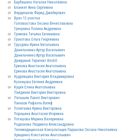
Барбашина Наталья Николаевна
Бланкет Анна Сергеевна
Вердиханов Фарид Джабирович
Врач 12 участка
Голохвастова Оксана Вячеславовна
Гречухина Полина Андреевна
Громова Татьяна Евгеньевна
Грохотова Ольга Георгиевна
Груздева Ирина Витальевна
Данильченко Артур Васильевич
Данильченко Артур Васильевич
Дежурный Терапевт Впо50
Еринова Анастасия Анатольевна
Еринова Анастасия Анатольевна
Кудрявцева Виктория Владимировна
Кузнецова Евгения Андреевна
Куция Елена Анатольевна
Лайдинен Виктория Викторовна
Латышев Павел Викторович
Панахов Рафаэль Вагиф
Политаева Ирина Викторовна
Порошина Анастасия Игоревна
Поташова Марина Валериевна
Родионова Людмила Александровна
Телемедицинская Консультация Паршкова Оксана Николаевна
Хрищенко Константин Анатольевич