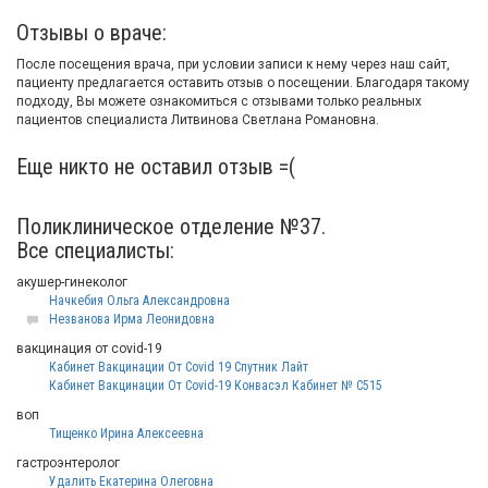
Отзывы о враче:
После посещения врача, при условии записи к нему через наш сайт,
пациенту предлагается оставить отзыв о посещении. Благодаря такому
подходу, Вы можете ознакомиться с отзывами только реальных
пациентов специалиста Литвинова Светлана Романовна.
Еще никто не оставил отзыв =(
Поликлиническое отделение №37.
Все специалисты:
акушер-гинеколог
Начкебия Ольга Александровна
Незванова Ирма Леонидовна
вакцинация от covid-19
Кабинет Вакцинации От Covid 19 Спутник Лайт
Кабинет Вакцинации От Covid-19 Конвасэл Кабинет № С515
воп
Тищенко Ирина Алексеевна
гастроэнтеролог
Удалить Екатерина Олеговна