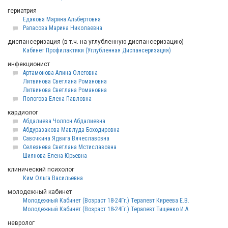
гериатрия
Едакова Марина Альбертовна
Рапасова Марина Николаевна
диспансеризация (в т.ч. на углубленную диспансеризацию)
Кабинет Профилактики (Углубленная Диспансеризация)
инфекционист
Артамонова Алина Олеговна
Литвинова Светлана Романовна
Литвинова Светлана Романовна
Пологова Елена Павловна
кардиолог
Абдалиева Чолпон Абдалиевна
Абдуразакова Мавлуда Боходировна
Савочкина Ядвига Вячеславовна
Селезнева Светлана Мстиславовна
Шиянова Елена Юрьевна
клинический психолог
Ким Ольга Васильевна
молодежный кабинет
Молодежный Кабинет (Возраст 18-24Гг.) Терапевт Киреева Е.В.
Молодежный Кабинет (Возраст 18-24Гг.) Терапевт Тищенко И.А.
невролог