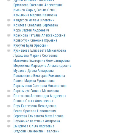
Дулов Алексей Евгеньевич
Ермилова Светлана Алексеевна
Иманов Фарид Гасым Оглы
Камынина Марина Ивановна
Кандуров Ислам Олегович
Козлова Светлана Сергеевна
Кора Сергей Андреевич
Краснова Татьяна Александровна
Кривопуск Снежана Юрьевна
Кужугет Буян Эресович
Кузнецова Елизавета Михайловна
Лукашева Марина Сергеевна
Матюхина Екатерина Александровна
Мертехина Маргарита Александровна
Мусаева Диана Анваровна
Павлюченко Виктория Романовна
Панеш Марина Руслановна
Пархоменко Светлана Николаевна
Пархомчук Галина Матвеевна
Платонова Александра Андреевна
Попова Ольга Алексеевна
Поух Екатерина Леонидовна
Ренев Ярослав Николаевич
Сергеева Елизавета Михайловна
Слухаенко Светлана Амировна
Смирнова Ольга Сергеевна
Судобин Климентий Павлович