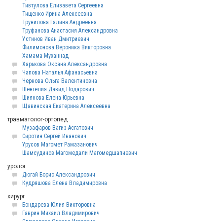
Тивтулова Елизавета Сергеевна
Тищенко Ирина Алексеевна
Трунилова Галина Андреевна
Труфанова Анастасия Александровна
Устинов Иван Дмитриевич
Филимонова Вероника Викторовна
Хамама Муханнад
Харькова Оксана Александровна
Чапова Наталья Афанасьевна
Чернова Ольга Валентиновна
Шенгелия Давид Нодарович
Шиянова Елена Юрьевна
Щавинская Екатерина Алексеевна
травматолог-ортопед
Музафаров Вагиз Асгатович
Сиротин Сергей Иванович
Урусов Магомет Рамазанович
Шамсудинов Магомедали Магомедшапиевич
уролог
Дюгай Борис Александрович
Кудряшова Елена Владимировна
хирург
Бондарева Юлия Викторовна
Гаврин Михаил Владимирович