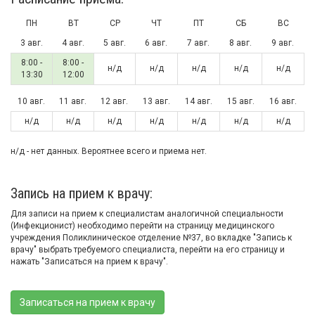
ПН
ВТ
СР
ЧТ
ПТ
СБ
ВС
3 авг.
4 авг.
5 авг.
6 авг.
7 авг.
8 авг.
9 авг.
8:00 -
8:00 -
н/д
н/д
н/д
н/д
н/д
13:30
12:00
10 авг.
11 авг.
12 авг.
13 авг.
14 авг.
15 авг.
16 авг.
н/д
н/д
н/д
н/д
н/д
н/д
н/д
н/д - нет данных. Вероятнее всего и приема нет.
Запись на прием к врачу:
Для записи на прием к специалистам аналогичной специальности
(Инфекционист) необходимо перейти на страницу медицинского
учреждения Поликлиническое отделение №37, во вкладке "Запись к
врачу" выбрать требуемого специалиста, перейти на его страницу и
нажать "Записаться на прием к врачу".
Записаться на прием к врачу