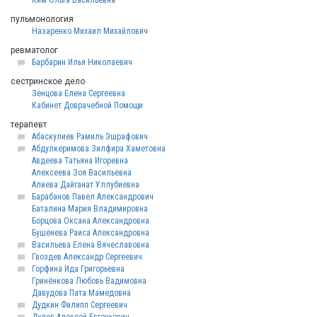
Ким Ольга Васильевна
пульмонология
Назаренко Михаил Михайлович
ревматолог
Барбарин Илья Николаевич
сестринское дело
Зенцова Елена Сергеевна
Кабинет Доврачебной Помощи
терапевт
Абаскулиев Рамиль Эшрафович
Абдулкеримова Зилфира Хаметовна
Авдеева Татьяна Игоревна
Алексеева Зоя Васильевна
Алиева Дайганат Уллубиевна
Барабанов Павел Александрович
Баталина Мария Владимировна
Борцова Оксана Александровна
Бушенева Раиса Александровна
Васильева Елена Вячеславовна
Гвоздев Александр Сергеевич
Горфина Ида Григорьевна
Гринёнкова Любовь Вадимовна
Давудова Пата Мамедовна
Дудкин Филипп Сергеевич