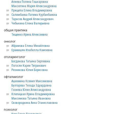
Алиева Полина Гошкаровна
Максютина Мария Александровна
Прищепа Елена Владимировна
Салимбаева Патима Курбанбаевна
Тарасов Андрей Александрович
Чебыкина Елена Валерьевна
общая практика
Тищенко Ирина Алексеевна
онколог
Абрамова Елена Михайловна
Ерамишян Изабелла Камоевна
отоларинголог
Богданова Татьяна Сергеевна
Погосян Карен Тигранович
Резникова Юлия Борисовна
офтальмолог
Ашихмина Ксения Максимовна
Булгарова Тезада Эдуардовна
Гозиева Юлия Александровна
Клепацкая Ирина Владимировна
Максимова Татьяна Ивановна
Сковородкина Анна Станиславовна
психолог