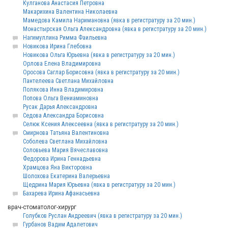
Кулганова Анастасия Петровна
Макарихина Валентина Николаевна
Мамедова Камила Наримановна (явка в регистратуру за 20 мин.)
Монастырская Ольга Александровна (явка в регистратуру за 20 мин.)
Нагимуллина Римма Фаильевна
Новикова Ирина Глебовна
Новикова Ольга Юрьевна (явка в регистратуру за 20 мин.)
Орлова Елена Владимировна
Оросова Саглар Борисовна (явка в регистратуру за 20 мин.)
Пантелеева Светлана Михайловна
Полякова Инна Владимировна
Попова Ольга Вениаминовна
Русак Дарья Александровна
Седова Александра Борисовна
Селюк Ксения Алексеевна (явка в регистратуру за 20 мин.)
Смирнова Татьяна Валентиновна
Соболева Светлана Михайловна
Соловьева Мария Вячеславовна
Федорова Ирина Геннадьевна
Храмцова Яна Викторовна
Шолохова Екатерина Валерьевна
Щедрина Мария Юрьевна (явка в регистратуру за 20 мин.)
Бахарева Ирина Афанасьевна
врач-стоматолог-хирург
Голубков Руслан Андреевич (явка в регистратуру за 20 мин.)
Гурбанов Вадим Адалетович