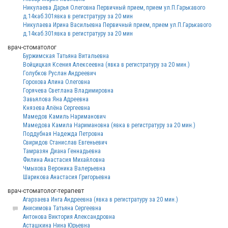
Никулаева Дарья Олеговна Первичный прием, прием ул.П.Гарькавого
д.14каб.301явка в регистратуру за 20 мин
Никулаева Ирина Васильевна Первичный прием, прием ул.П.Гарькавого
д.14каб.301явка в регистратуру за 20 мин
врач-стоматолог
Буржимская Татьяна Витальевна
Войцицкая Ксения Алексеевна (явка в регистратуру за 20 мин.)
Голубков Руслан Андреевич
Горохова Алина Олеговна
Горячева Светлана Владимировна
Завьялова Яна Адреевна
Князева Алёна Сергеевна
Мамедов Камиль Нариманович
Мамедова Камила Наримановна (явка в регистратуру за 20 мин.)
Поддубная Надежда Петровна
Свиридов Станислав Евгеньевич
Тамразян Диана Геннадьевна
Филина Анастасия Михайловна
Чмыхова Вероника Валерьевна
Шарикова Анастасия Григорьевна
врач-стоматолог-терапевт
Агарзаева Инга Андреевна (явка в регистратуру за 20 мин.)
Анисимова Татьяна Сергеевна
Антонова Виктория Александровна
Асташкина Нина Юрьевна