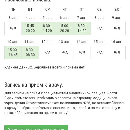
ПН
ВТ
СР
ЧТ
ПТ
СБ
ВС
3 авг.
4 авг.
5 авг.
6 авг.
7 авг.
8 авг.
9 авг.
15:45 -
8:30 -
15:00 -
8:30 -
н/д
н/д
н/д
20:20
14:20
20:20
14:20
10 авг.
11 авг.
12 авг.
13 авг.
14 авг.
15 авг.
16 авг.
15:00 -
8:30 -
н/д
н/д
н/д
н/д
н/д
16:45
08:30
н/д - нет данных. Вероятнее всего и приема нет.
Запись на прием к врачу:
Для записи на прием к специалистам аналогичной специальности
(Врач-стоматолог) необходимо перейти на страницу медицинского
учреждения Стоматологическая поликлиника №28, во вкладке "Запись
к врачу" выбрать требуемого специалиста, перейти на его страницу и
нажать "Записаться на прием к врачу".
Записаться на прием к врачу