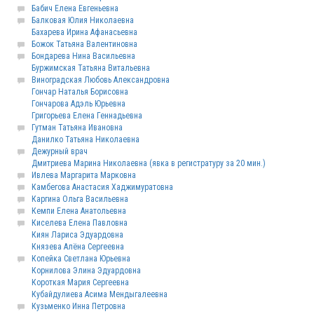
Бабич Елена Евгеньевна
Балковая Юлия Николаевна
Бахарева Ирина Афанасьевна
Божок Татьяна Валентиновна
Бондарева Нина Васильевна
Буржимская Татьяна Витальевна
Виноградская Любовь Александровна
Гончар Наталья Борисовна
Гончарова Адэль Юрьевна
Григорьева Елена Геннадьевна
Гутман Татьяна Ивановна
Данилко Татьяна Николаевна
Дежурный врач
Дмитриева Марина Николаевна (явка в регистратуру за 20 мин.)
Ивлева Маргарита Марковна
Камбегова Анастасия Хаджимуратовна
Каргина Ольга Васильевна
Кемпи Елена Анатольевна
Киселева Елена Павловна
Киян Лариса Эдуардовна
Князева Алёна Сергеевна
Копейка Светлана Юрьевна
Корнилова Элина Эдуардовна
Короткая Мария Сергеевна
Кубайдулиева Асима Мендыгалеевна
Кузьменко Инна Петровна