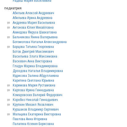
Радыш Мария Васильевна
педиатрия
Абильев Алексей Андреевич
Абильева Ирина Андреевна
Андреева Мария Васильевна
Антонова Юлия Михайловна
Ахмедова Фируза Шавкатовна
Бальчикова Янина Валерьевна
Богомолова Наталья Александровна
Борцова Татьяна Георгиевна
Ботов Дмитрий Максимович
Васильева Злата Максимовна
Васкевич Анна Викторовна
Гладун Марина Владимировна
Дроздова Наталья Владимировна
Идрисова Залина Абдуллаевна
Каретина Светлана Юрьевна
Каримова Мария Рустамовна
Карпова Ирина Геннадьевна
Комаровских Валерий Федорович
Коробко Николай Геннадьевич
Крупкин Михаил Яковлевич
Куршаков Владимир Сергеевич
Мальцева Екатерина Викторовна
Павлова Анна Игоревна
Палагина Ксения Борисовна