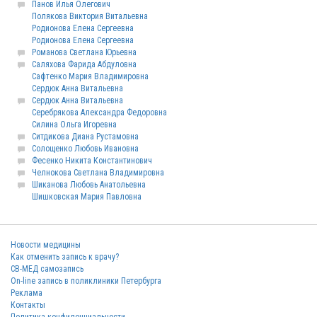
Панов Илья Олегович
Полякова Виктория Витальевна
Родионова Елена Сергеевна
Родионова Елена Сергеевна
Романова Светлана Юрьевна
Саляхова Фарида Абдуловна
Сафтенко Мария Владимировна
Сердюк Анна Витальевна
Сердюк Анна Витальевна
Серебрякова Александра Федоровна
Силина Ольга Игоревна
Ситдикова Диана Рустамовна
Солощенко Любовь Ивановна
Фесенко Никита Константинович
Челнокова Светлана Владимировна
Шиканова Любовь Анатольевна
Шишковская Мария Павловна
Новости медицины
Как отменить запись к врачу?
СВ-МЕД самозапись
On-line запись в поликлиники Петербурга
Реклама
Контакты