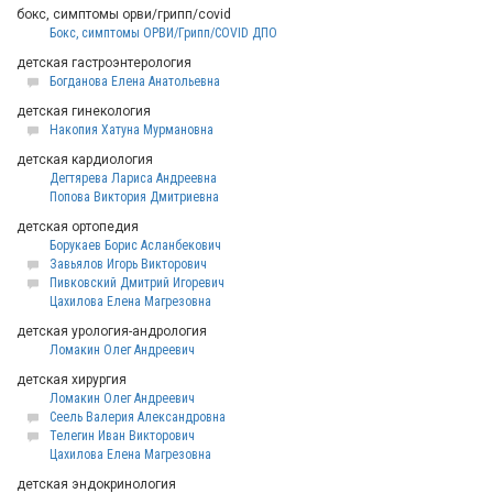
бокс, симптомы орви/грипп/covid
Бокс, симптомы ОРВИ/Грипп/COVID ДПО
детская гастроэнтерология
Богданова Елена Анатольевна
детская гинекология
Накопия Хатуна Мурмановна
детская кардиология
Дегтярева Лариса Андреевна
Попова Виктория Дмитриевна
детская ортопедия
Борукаев Борис Асланбекович
Завьялов Игорь Викторович
Пивковский Дмитрий Игоревич
Цахилова Елена Магрезовна
детская урология-андрология
Ломакин Олег Андреевич
детская хирургия
Ломакин Олег Андреевич
Сеель Валерия Александровна
Телегин Иван Викторович
Цахилова Елена Магрезовна
детская эндокринология