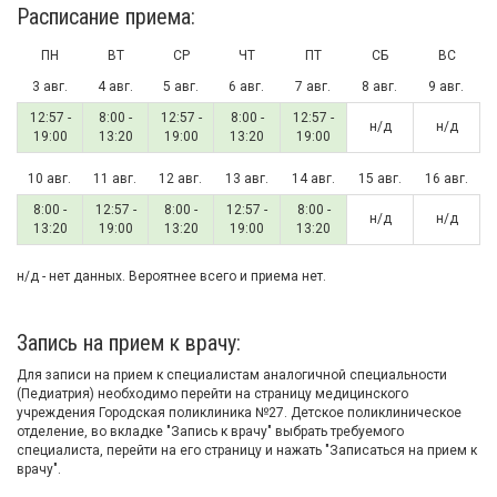
Расписание приема:
ПН
ВТ
СР
ЧТ
ПТ
СБ
ВС
3 авг.
4 авг.
5 авг.
6 авг.
7 авг.
8 авг.
9 авг.
12:57 -
8:00 -
12:57 -
8:00 -
12:57 -
н/д
н/д
19:00
13:20
19:00
13:20
19:00
10 авг.
11 авг.
12 авг.
13 авг.
14 авг.
15 авг.
16 авг.
8:00 -
12:57 -
8:00 -
12:57 -
8:00 -
н/д
н/д
13:20
19:00
13:20
19:00
13:20
н/д - нет данных. Вероятнее всего и приема нет.
Запись на прием к врачу:
Для записи на прием к специалистам аналогичной специальности
(Педиатрия) необходимо перейти на страницу медицинского
учреждения Городская поликлиника №27. Детское поликлиническое
отделение, во вкладке "Запись к врачу" выбрать требуемого
специалиста, перейти на его страницу и нажать "Записаться на прием к
врачу".