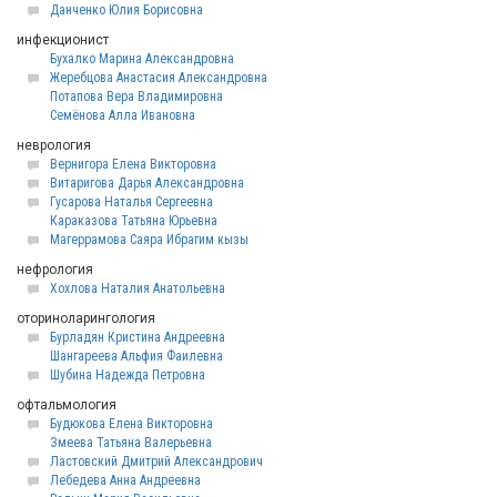
Данченко Юлия Борисовна
инфекционист
Бухалко Марина Александровна
Жеребцова Анастасия Александровна
Потапова Вера Владимировна
Семёнова Алла Ивановна
неврология
Вернигора Елена Викторовна
Витаригова Дарья Александровна
Гусарова Наталья Сергеевна
Караказова Татьяна Юрьевна
Магеррамова Саяра Ибрагим кызы
нефрология
Хохлова Наталия Анатольевна
оториноларингология
Бурладян Кристина Андреевна
Шангареева Альфия Фаилевна
Шубина Надежда Петровна
офтальмология
Будюкова Елена Викторовна
Змеева Татьяна Валерьевна
Ластовский Дмитрий Александрович
Лебедева Анна Андреевна