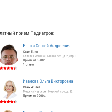
латный прием Педиатров:
Башта Сергей Андреевич
Стаж 5 лет
Клиника Фомина | Басков пер., д. 2, стр. 1
Прием от 3500р.
1 отзыв
Иванова Ольга Викторовна
Чубарова
Бессонова
Алёна Васильевна
Юлия Витальевна
Стаж 40 лет
Меди на Невском | Невский пр-т, д. 82
Стаж 19 лет
Стаж 8 лет
Прием от 9000р.
Басков пер., д. 2, стр. 1
Басков пер., д. 2, стр. 
Прием от 6800р.
2 отзыва
Прием от 4800р.