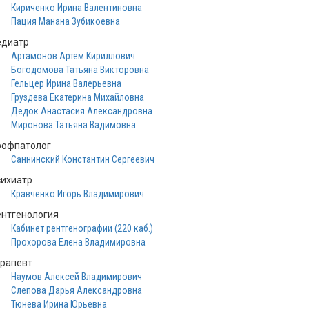
Кириченко Ирина Валентиновна
Пация Манана Зубикоевна
едиатр
Артамонов Артем Кириллович
Богодомова Татьяна Викторовна
Гельцер Ирина Валерьевна
Груздева Екатерина Михайловна
Дедок Анастасия Александровна
Миронова Татьяна Вадимовна
рофпатолог
Саннинский Константин Сергеевич
сихиатр
Кравченко Игорь Владимирович
ентгенология
Кабинет рентгенографии (220 каб.)
Прохорова Елена Владимировна
ерапевт
Наумов Алексей Владимирович
Слепова Дарья Александровна
Тюнева Ирина Юрьевна