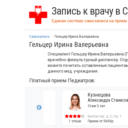
Запись к врачу в 
Единая система самозаписи на прием 
Самозапись
Гельцер Ирина Валерьевна
Гельцер Ирина Валерьевна
Специалист Гельцер Ирина Валерьевна (
врачебно-физкультурный диспансер. Отд
можете почитать оставленные пациентам
данного мед. учреждения.
Платный прием Педиатров:
а
Кузнецова
льевна
Александра Станиславовна
Стаж 5 лет
 2, стр. 1
Басков пер., д. 2, стр. 1
00р.
1 отзыв
Прием от 5600р.