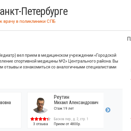
Санкт-Петербурге
к врачу
в поликлиники СПБ
П
Педиатр) вел прием в медицинском учреждении «Городской
еление спортивной медицины №2» Центрального района. Вы
и отзывы и ознакомиться со аналогичными специалистами
Реутин
Михаил Александрович
Стаж 19 лет
Басков пер., д. 2, стр. 1
3 отзыва
Прием от 4800р.
7 отзывов