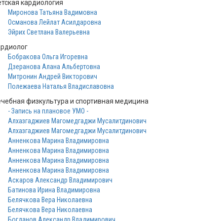
етская кардиология
Миронова Татьяна Вадимовна
Османова Лейлат Асилдаровна
Эйрих Светлана Валерьевна
ардиолог
Бобракова Ольга Игоревна
Дзеранова Алана Альбертовна
Митронин Андрей Викторович
Полежаева Наталья Владиславовна
ечебная физкультура и спортивная медицина
- Запись на плановое УМО -
Алхазгаджиев Магомедгаджи Мусалитдинович
Алхазгаджиев Магомедгаджи Мусалитдинович
Анненкова Марина Владимировна
Анненкова Марина Владимировна
Анненкова Марина Владимировна
Анненкова Марина Владимировна
Аскаров Александр Владимирович
Батинова Ирина Владимировна
Белячкова Вера Николаевна
Белячкова Вера Николаевна
Богданов Александр Владимирович