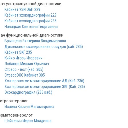
рач ультразвуковой диагностики
Кабинет УЗИ ОБП 229
Кабинет эхокардиографии 229
Кабинет эхокардиографии 235
Навацкая Светлана Георгиевна
рач функциональной диагностики
Брынцева Екатерина Владимировна
Дуплексное сканирование сосудов (каб. 235)
Кабинет ЭКГ 235
Кийко Игорь Игоревич
Лобанов Михаил Юрьевич
Стресс - тест (каб. 305)
СтрессЭХО Кабинет 305
Холтеровское мониторирование АД (Каб. 236)
Холтеровское мониторирование ЭКГ (Каб. 236)
Эхокардиография (235 каб.)
астроэнтеролог
Исаева Карина Магомедовна
ерматовенеролог
Шайкевич Ифриз Маидовна