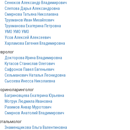
Сенюков Александр Владимирович
Слепова Дарья Александровна
Смирнова Татьяна Николаевна
Трухманов Иван Михайлович
Трухманова Екатерина Петровна
УМО УМО УМО
Усов Алексей Алексеевич
Харламова Евгения Владимировна
евролог
Докторова Ирина Владимировна
Кутасов Станислав Олегович
Сафронов Павел Евгеньевич
Сельманович Наталья Леонидовна
Сысоева Инесса Николаевна
ториноларинголог
Багриновцева Екатерина Юрьевна
Мотрук Людмила Ивановна
Рахимов Анвар Муротович
Смирнов Анатолий Владимирович
фтальмолог
Знаменщикова Ольга Валентиновна