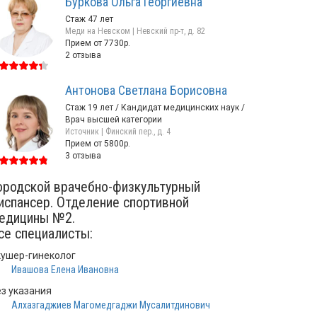
Буркова Ольга Георгиевна
Стаж 47 лет
Меди на Невском | Невский пр-т, д. 82
Прием от 7730р.
2 отзыва
Антонова Светлана Борисовна
Стаж 19 лет / Кандидат медицинских наук /
Врач высшей категории
Источник | Финский пер., д. 4
Прием от 5800р.
3 отзыва
ородской врачебно-физкультурный
испансер. Отделение спортивной
едицины №2.
се специалисты:
кушер-гинеколог
Ивашова Елена Ивановна
ез указания
Алхазгаджиев Магомедгаджи Мусалитдинович