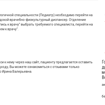
логичной специальности (Педиатр) необходимо перейти на
дской врачебно-физкультурный диспансер. Отделение
ись к врачу" выбрать требуемого специалиста, перейти на
ем к врачу".
Г
си к нему через наш сайт, пациенту предлагается оставить
д
дходу, Вы можете ознакомиться с отзывами только
м
р Ирина Валерьевна.
В
а
б