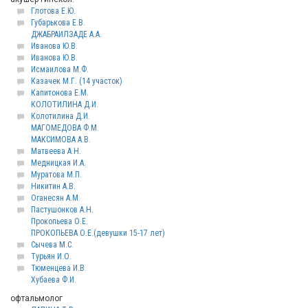
Глотова Е.Ю.
Губарькова Е.В.
ДЖАБРАИЛЗАДЕ А.А.
Иванова Ю.В.
Иванова Ю.В.
Исмаилова М.Ф.
Казачек М.Г. (14 участок)
Капитонова Е.М.
КОЛОТИЛИНА Д.И.
Колотилина Д.И.
МАГОМЕДОВА Ф.М.
МАКСИМОВА А.В.
Матвеева А.Н.
Медницкая И.А.
Муратова М.П.
Никитин А.В.
Оганесян А.М.
Пастушонков А.Н.
Прокопьева О.Е.
ПРОКОПЬЕВА О.Е.(девушки 15-17 лет)
Сычева М.С.
Турьян И.О.
Тюменцева И.В.
Хубаева Ф.И.
офтальмолог