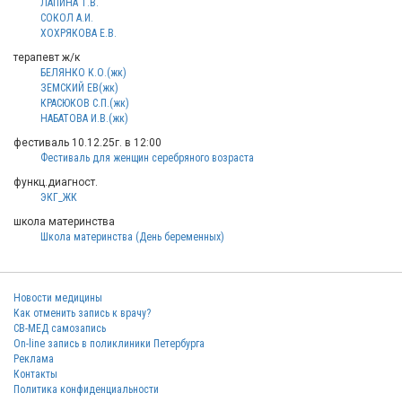
ЛАПИНА Т.В.
СОКОЛ А.И.
ХОХРЯКОВА Е.В.
терапевт ж/к
БЕЛЯНКО К.О.(жк)
ЗЕМСКИЙ ЕВ(жк)
КРАСЮКОВ С.П.(жк)
НАБАТОВА И.В.(жк)
фестиваль 10.12.25г. в 12:00
Фестиваль для женщин серебряного возраста
функц.диагност.
ЭКГ_ЖК
школа материнства
Школа материнства (День беременных)
Новости медицины
Как отменить запись к врачу?
СВ-МЕД самозапись
On-line запись в поликлиники Петербурга
Реклама
Контакты
Политика конфиденциальности