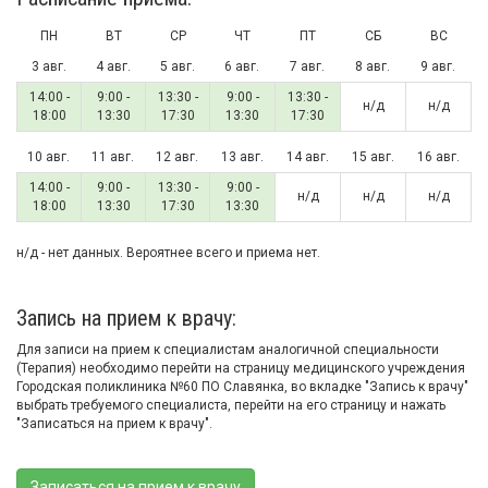
ПН
ВТ
СР
ЧТ
ПТ
СБ
ВС
3 авг.
4 авг.
5 авг.
6 авг.
7 авг.
8 авг.
9 авг.
14:00 -
9:00 -
13:30 -
9:00 -
13:30 -
н/д
н/д
18:00
13:30
17:30
13:30
17:30
10 авг.
11 авг.
12 авг.
13 авг.
14 авг.
15 авг.
16 авг.
14:00 -
9:00 -
13:30 -
9:00 -
н/д
н/д
н/д
18:00
13:30
17:30
13:30
н/д - нет данных. Вероятнее всего и приема нет.
Запись на прием к врачу:
Для записи на прием к специалистам аналогичной специальности
(Терапия) необходимо перейти на страницу медицинского учреждения
Городская поликлиника №60 ПО Славянка, во вкладке "Запись к врачу"
выбрать требуемого специалиста, перейти на его страницу и нажать
"Записаться на прием к врачу".
Записаться на прием к врачу