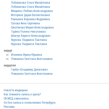
Лобовикова Ольга Михайловна
Лобовикова Ольга Михайловна
Мищенко Любовь Александровна
Моторная Дарья Валентиновна
Романина Вероника Андреевна
Салова Анна Сергеевна
Смолякова Мария Александровна
Турина Полина Николаевна
Шевчук Кирилл Александрович
Ярунова Людмила Павловна
Ярунова Людмила Павловна
хирург
Игнанина Ирина Юрьевна
Ломакина Светлана Анатольевна
хирургия
Горбач Владимир Данилович
Ломакина Светлана Анатольевна
Новости медицины
Как отменить запись к врачу?
СВ-МЕД самозапись
On-line запись в поликлиники Петербурга
Реклама