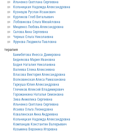
Ильченко Светлана Сергеевна
Кольчицкая Надежда Александровна
Кузнецов Руслан Исаакович
Курликов Глеб Витальевич
Лобовикова Ольга Михайловна
Мищенко Любовь Александровна
Салова Анна Сергеевна
Черных Ольга Николаевна
Ярунова Людмила Павловна
терапия
Баимбетова Инесса Дамировна
Беднякова Мария Ивановна
Бодня Наталия Николаевна
Валеева Елена Алексеевна
Власова Виктория Александровна
Волковинская Алиса Рамазановна
Гаркуша Юлия Александровна
Глечиков Алексей Владимирович
Горожанкина Наталья Симоновна
Зива Анжелика Сергеевна
Ильченко Светлана Сергеевна
Исаева Ольга Леонидовна
Ковалинская Анна Андреевна
Кольчицкая Надежда Александровна
Компанцев Константин Валерьевич
Кузьмина Вероника Игоревна