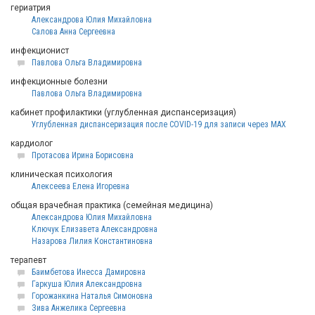
гериатрия
Александрова Юлия Михайловна
Салова Анна Сергеевна
инфекционист
Павлова Ольга Владимировна
инфекционные болезни
Павлова Ольга Владимировна
кабинет профилактики (углубленная диспансеризация)
Углубленная диспансеризация после COVID-19 для записи через МАХ
кардиолог
Протасова Ирина Борисовна
клиническая психология
Алексеева Елена Игоревна
общая врачебная практика (семейная медицина)
Александрова Юлия Михайловна
Ключук Елизавета Александровна
Назарова Лилия Константиновна
терапевт
Баимбетова Инесса Дамировна
Гаркуша Юлия Александровна
Горожанкина Наталья Симоновна
Зива Анжелика Сергеевна