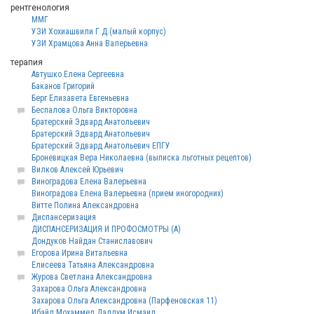
рентгенология
ММГ
УЗИ Хохиашвили Г.Д.(малый корпус)
УЗИ Храмцова Анна Валерьевна
терапия
Автушко Елена Сергеевна
Баканов Григорий
Берг Елизавета Евгеньевна
Беспалова Ольга Викторовна
Братерский Эдвард Анатольевич
Братерский Эдвард Анатольевич
Братерский Эдвард Анатольевич ЕПГУ
Броневицкая Вера Николаевна (выписка льготных рецептов)
Вилков Алексей Юрьевич
Виноградова Елена Валерьевна
Виноградова Елена Валерьевна (прием иногородних)
Витте Полина Александровна
Диспансеризация
ДИСПАНСЕРИЗАЦИЯ И ПРОФОСМОТРЫ (А)
Дондуков Найдан Станиславович
Егорова Ирина Витальевна
Елисеева Татьяна Александровна
Журова Светлана Александровна
Захарова Ольга Александровна
Захарова Ольга Александровна (Парфеновская 11)
Ибайд Мохаммед Далдум Исмаил