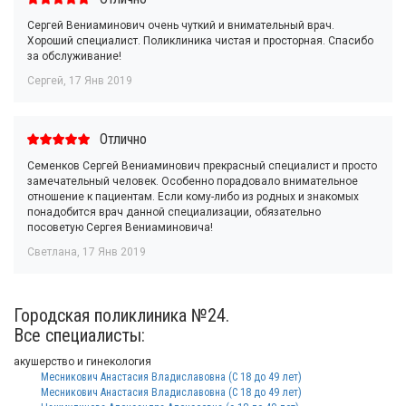
Сергей Вениаминович очень чуткий и внимательный врач.
Хороший специалист. Поликлиника чистая и просторная. Спасибо
за обслуживание!
Сергей
,
17 Янв 2019
Отлично
Семенков Сергей Вениаминович прекрасный специалист и просто
замечательный человек. Особенно порадовало внимательное
отношение к пациентам. Если кому-либо из родных и знакомых
понадобится врач данной специализации, обязательно
посоветую Сергея Вениаминовича!
Светлана
,
17 Янв 2019
Городская поликлиника №24.
Все специалисты:
акушерство и гинекология
Месникович Анастасия Владиславовна (С 18 до 49 лет)
Месникович Анастасия Владиславовна (С 18 до 49 лет)