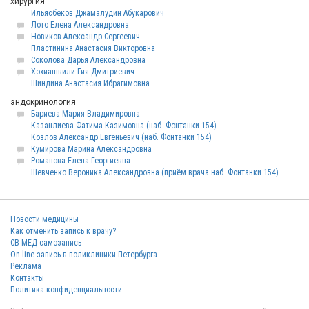
хирургия
Ильясбеков Джамалудин Абукарович
Лото Елена Александровна
Новиков Александр Сергеевич
Пластинина Анастасия Викторовна
Соколова Дарья Александровна
Хохиашвили Гия Дмитриевич
Шиндина Анастасия Ибрагимовна
эндокринология
Бариева Мария Владимировна
Казанлиева Фатима Казимовна (наб. Фонтанки 154)
Козлов Александр Евгеньевич (наб. Фонтанки 154)
Кумирова Марина Александровна
Романова Елена Георгиевна
Шевченко Вероника Александровна (приём врача наб. Фонтанки 154)
Новости медицины
Как отменить запись к врачу?
СВ-МЕД самозапись
On-line запись в поликлиники Петербурга
Реклама
Контакты
Политика конфиденциальности