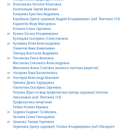
Игнатенкова Наталья Ильясовна
Калитвенцев Сергей Иванович
Каншиева Кристина Андреевна
Карабанов (Центр здоровья) Андрей Владимирович (наб. Фонтанки 154)
Карапетян Мэри Мхитаровна
Кочкина Елена Сергеевна
Кузина Оксана Владимировна
Кузнецова Екатерина Станиславовна
Кузьмина Юлия Александровна
Лахиялов Ахма Шамильевич
Ленгард Анастасия Андреевна
Лесникова Раиса Ивановна
Мастакова Елизавета Александровна
Михалкина Алина Олеговна (выписка льготных рецептов)
Назарова Вера Валентиновна
Нестеров Александр Иванович
Орехова Диана Эдуардовна
Павлютина Екатерина Сергеевна
Петрова (Врач по мед.профилактике Центра здоровья) Наталья
Николаевна (наб. Фонтанки 154)
Профилактика гипертонии
Рабино Ксения Юрьевна
Садуева Хадижат Гусейновна
Силаева Елена Геннадьевна
Синькова Тамара Сергеевна
Скрипкина (Центр здоровья) Татьяна Владимировна (наб Обводного