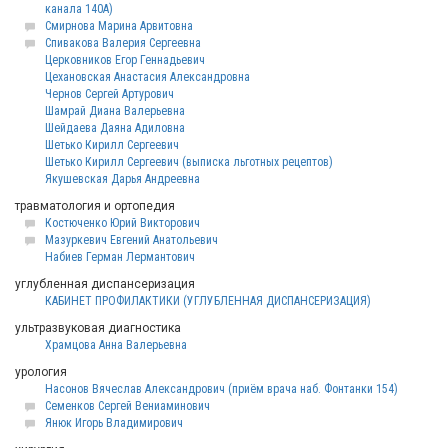
канала 140А)
Смирнова Марина Арвитовна
Спивакова Валерия Сергеевна
Церковников Егор Геннадьевич
Цехановская Анастасия Александровна
Чернов Сергей Артурович
Шамрай Диана Валерьевна
Шейдаева Даяна Адиловна
Шетько Кирилл Сергеевич
Шетько Кирилл Сергеевич (выписка льготных рецептов)
Якушевская Дарья Андреевна
травматология и ортопедия
Костюченко Юрий Викторович
Мазуркевич Евгений Анатольевич
Набиев Герман Лермантович
углубленная диспансеризация
КАБИНЕТ ПРОФИЛАКТИКИ (УГЛУБЛЕННАЯ ДИСПАНСЕРИЗАЦИЯ)
ультразвуковая диагностика
Храмцова Анна Валерьевна
урология
Насонов Вячеслав Александрович (приём врача наб. Фонтанки 154)
Семенков Сергей Вениаминович
Янюк Игорь Владимирович