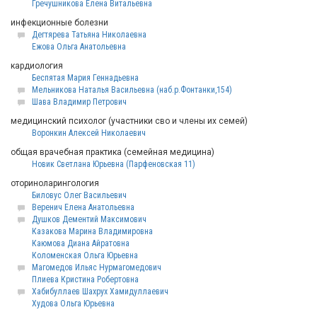
Гречушникова Елена Витальевна
инфекционные болезни
Дегтярева Татьяна Николаевна
Ежова Ольга Анатольевна
кардиология
Беспятая Мария Геннадьевна
Мельникова Наталья Васильевна (наб.р.Фонтанки,154)
Шава Владимир Петрович
медицинский психолог (участники сво и члены их семей)
Воронкин Алексей Николаевич
общая врачебная практика (семейная медицина)
Новик Светлана Юрьевна (Парфеновская 11)
оториноларингология
Биловус Олег Васильевич
Веренич Елена Анатольевна
Душков Дементий Максимович
Казакова Марина Владимировна
Каюмова Диана Айратовна
Коломенская Ольга Юрьевна
Магомедов Ильяс Нурмагомедович
Плиева Кристина Робертовна
Хабибуллаев Шахрух Хамидуллаевич
Худова Ольга Юрьевна