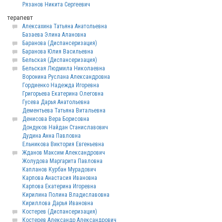
Рязанов Никита Сергеевич
терапевт
Алексахина Татьяна Анатольевна
Базаева Элина Алановна
Баранова (Диспансеризация)
Баранова Юлия Васильевна
Бельская (Диспансеризация)
Бельская Людмила Николаевна
Воронина Руслана Александровна
Гордиенко Надежда Игоревна
Григорьева Екатерина Олеговна
Гусева Дарья Анатольевна
Дементьева Татьяна Витальевна
Денисова Вера Борисовна
Дондуков Найдан Станиславович
Дудина Анна Павловна
Ельникова Виктория Евгеньевна
Жданов Максим Александрович
Жолудова Маргарита Павловна
Капланов Курбан Мурадович
Карпова Анастасия Ивановна
Карпова Екатерина Игоревна
Кирилина Полина Владиславовна
Кириллова Дарья Ивановна
Костерев (Диспансеризация)
Костерев Александр Александрович