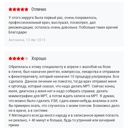
Отлично
У этого хирурга была первый раз, очень понравилось,
профессиональный врач, выслушал, посмотрел, дал
рекомендации, осталась очень довольна. Побольше таких врачей.
Благодарю.
Антонина
,
13 Авг 2019
Хорошо
Обратилась к этому специалисту в апреле с жалобой на боли
в плече, был назначен рентген, компрессы, лекарства и отправили
к физиотерапевту, который назначил 10 процедур ультразвука. Все
сделала. Данное лечение не помогло, тогда врач отправил меня
к ортопеду, который сказал, что надо делать МРТ. Сейчас конец
июля, диагноза у меня нет и надо собирать справки, делать
маммографию для МРТ, а потом ждать записи на МРТ. Я думаю,
что можно было сделать УЗИ, сдать какие-нибудь анализы и хотя
бы примерно знать, что случилось с моим плечом. Возможно дело
не в враче, а в системе.
У Метлицкого всегда много народу и в записанное время попасть
не реально, + 40 минут и больше, будь то утренний или вечерний
прием.