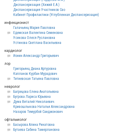
Диспансеризация (Хижий Е.А.)
Диспансеризация Участников Сво
Кабинет Профилактики (Углубленная Диспансеризация)
инфекционист
Галачьянц Мария Павловна
Едемская Валентина Семеновна
Усикова Олеся Руслановна
Устинова Светлана Васильевна
кардиолог
Ионин Александр Григорьевич
лор
Григорьянц Диана Артуровна
Капланов Курбан Мурадович
Титиевская Татьяна Павловна
невролог
Багрецова Елена Анатольевна
Бугрова Лариса Юрьевна
Дума Виталий Николаевич.
Кривошлыкова Наталья Александровна
Назаров Темурбой Саиджонович
офтальмолог
Басырова Алина Ринатовна
Бутаева Сабина Тамерлановна