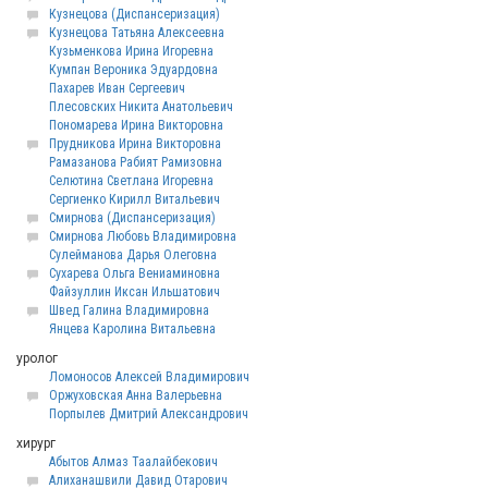
Кузнецова (Диспансеризация)
Кузнецова Татьяна Алексеевна
Кузьменкова Ирина Игоревна
Кумпан Вероника Эдуардовна
Пахарев Иван Сергеевич
Плесовских Никита Анатольевич
Пономарева Ирина Викторовна
Прудникова Ирина Викторовна
Рамазанова Рабият Рамизовна
Селютина Светлана Игоревна
Сергиенко Кирилл Витальевич
Смирнова (Диспансеризация)
Смирнова Любовь Владимировна
Сулейманова Дарья Олеговна
Сухарева Ольга Вениаминовна
Файзуллин Иксан Ильшатович
Швед Галина Владимировна
Янцева Каролина Витальевна
уролог
Ломоносов Алексей Владимирович
Оржуховская Анна Валерьевна
Порпылев Дмитрий Александрович
хирург
Абытов Алмаз Таалайбекович
Алиханашвили Давид Отарович