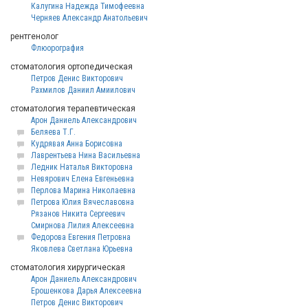
Калугина Надежда Тимофеевна
Черняев Александр Анатольевич
рентгенолог
Флюорография
стоматология ортопедическая
Петров Денис Викторович
Рахмилов Даниил Амиилович
стоматология терапевтическая
Арон Даниель Александрович
Беляева Т.Г.
Кудрявая Анна Борисовна
Лаврентьева Нина Васильевна
Ледник Наталья Викторовна
Невярович Елена Евгеньевна
Перлова Марина Николаевна
Петрова Юлия Вячеславовна
Рязанов Никита Сергеевич
Смирнова Лилия Алексеевна
Федорова Евгения Петровна
Яковлева Светлана Юрьевна
стоматология хирургическая
Арон Даниель Александрович
Ерошенкова Дарья Алексеевна
Петров Денис Викторович