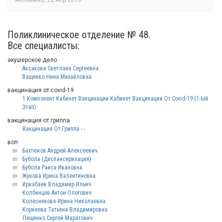
Анонимно
,
22 Апр 2019
Поликлиническое отделение № 48.
Все специалисты:
акушерское дело
Аксакова Светлана Сергеевна
Ващенко Нина Михайловна
вакцинация от covid-19
1 Компонент Кабинет Вакцинации Кабинет Вакцинации От Covid-19 (1-Ый
Этап)
вакцинация от гриппа
Вакцинация От Гриппа - -
воп
Бахтюков Андрей Алексеевич
Бубола (Диспансеризация)
Бубола Раиса Ивановна
Жукова Ирина Валентиновна
Иркабаев Владимир Ильич
Колбинцев Антон Олегович
Колесникова Ирина Николаевна
Корнеева Татьяна Владимировна
Лещенко Сергей Маратович