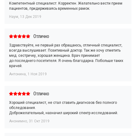
Компетентный специалист. Корректен. Желательно вести прием
пациентов, придерживаясь временных рамок.
Наум
,
13 Дек 2019
Отлично
Здравствуйте, не первый раз обращаюсь, отличный специалист,
всегда выслушивает. Позитивный доктор. Так же хочу отметить
мед. сестричку, хорошая женщина. Врач принимает
до последнего посетителя. Я очень благодарна. Побольше таких
врачей.
Антонина
,
1 Ноя 2019
Отлично
Хороший специалист, не стал ставить диагнозов без полного
обследования.
Доброжелательный, назначил широкий спектр исследований.
Анонимно
,
31 Окт 2019