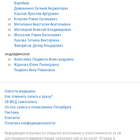
Воробьев
Демьяненко Евгений Анджелович
Кашлев Ярослав Артурович
Козулин Роман Евгеньевич
Метелкина Анастасия Анатольевна
Метлицкий Алексей Владимирович
Москалев Роман Васильевич
Ушкова Татьяна Викторовна
Фаворисов Далер Ильдарович
эндокринолог
Алексеева Людмила Александровна
Жданова Юлия Леонидовна
Пащенко Анна Романовна
Новости медицины
Как отменить запись к врачу?
СВ-МЕД самозапись
On-line запись в поликлиники Петербурга
Реклама
Контакты
Политика конфиденциальности
Информация получена из открытых источников и ответственность за её
достоверность Администрация samozapis-spb.ru не несёт. Отзывы и