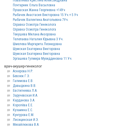
Поваляева Кристина Александровна
Почтарник Ольга Васыловна
Пухавская Жанна Георгиевна +14Уч
Рыбачек Анастасия Викторовна 15 Уч.+ 5 Уч
Рыбачек Валентина Анатольевна 7Уч.
Справка Осмотра Гинеколога
Справка Осмотра Гинеколога
Текушева Милана Анзоровна
Телепаева Наталия Юрьевна 3 Уч.
Шмелева Маргарита Леонидовна
Шумская Екатерина Викторовна
Шумская Екатерина Викторовна
Эргашева Гулмира Мухиддиновна 11 Уч.
врач-акушер-гинеколог
Аскерова Н.Р.
Бевзюк Г.Э.
Галимова Е.В.
Давыдкина В.В.
Евстигнеева Л.А.
Заручевская И.А.
Карданова З.А.
Королёва Е.Е.
Кузьмина Е.С.
Кунгурова Е.М.
Лисицинская И.Э.
Михайлюкова В.А.