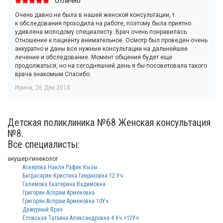
Отлично
Очень давно не была в нашей женской консультации, т.
к обследования проходила на работе, поэтому была приятно
удивлена молодому специалисту. Врач очень понравилась.
Отношение к пациенту внимательное. Осмотр был проведен очень
аккуратно и даны все нужные консультации на дальнейшее
лечение и обследование. Момент общения будет еще
продолжаться, но на сегодняшний день я бы посоветовала такого
врача знакомым.Спасибо.
Ирина
,
26 Дек 2018
Детская поликлиника №68 Женская консультация
№8.
Все специалисты:
акушер-гинеколог
Аскерова Наиля Рафик Кызы
Багдасарян Кристина Генриховна 12 Уч.
Галимова Екатерина Вадимовна
Григорян Аспрам Арменовна
Григорян Аспрам Арменовна 10Уч.
Дежурный Врач
Еловская Татьяна Александровна 4 Уч.+12Уч.