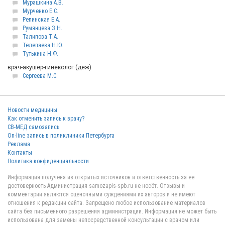
Мурашкина А.В.
Мурченко Е.С.
Репинская Е.А.
Румянцева З.Н.
Талипова Т.А.
Телепаева Н.Ю.
Тутькина Н.Ф.
врач-акушер-гинеколог (деж)
Сергеева М.С.
Новости медицины
Как отменить запись к врачу?
СВ-МЕД самозапись
On-line запись в поликлиники Петербурга
Реклама
Контакты
Политика конфиденциальности
Информация получена из открытых источников и ответственность за её
достоверность Администрация samozapis-spb.ru не несёт. Отзывы и
комментарии являются оценочными суждениями их авторов и не имеют
отношения к редакции сайта. Запрещено любое использование материалов
сайта без письменного разрешения администрации. Информация не может быть
использована для замены непосредственной консультации с врачом или