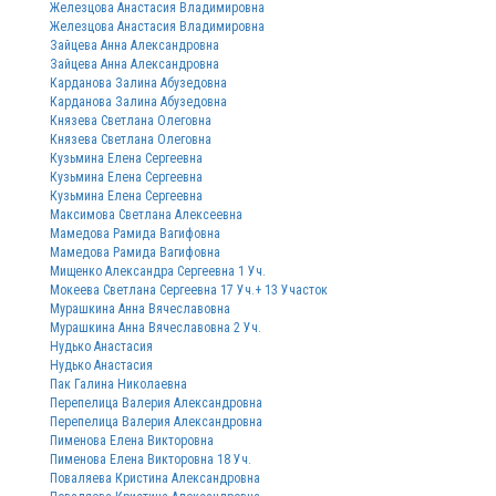
Железцова Анастасия Владимировна
Железцова Анастасия Владимировна
Зайцева Анна Александровна
Зайцева Анна Александровна
Карданова Залина Абузедовна
Карданова Залина Абузедовна
Князева Светлана Олеговна
Князева Светлана Олеговна
Кузьмина Елена Сергеевна
Кузьмина Елена Сергеевна
Кузьмина Елена Сергеевна
Максимова Светлана Алексеевна
Мамедова Рамида Вагифовна
Мамедова Рамида Вагифовна
Мищенко Александра Сергеевна 1 Уч.
Мокеева Светлана Сергеевна 17 Уч.+ 13 Участок
Мурашкина Анна Вячеславовна
Мурашкина Анна Вячеславовна 2 Уч.
Нудько Анастасия
Нудько Анастасия
Пак Галина Николаевна
Перепелица Валерия Александровна
Перепелица Валерия Александровна
Пименова Елена Викторовна
Пименова Елена Викторовна 18 Уч.
Поваляева Кристина Александровна