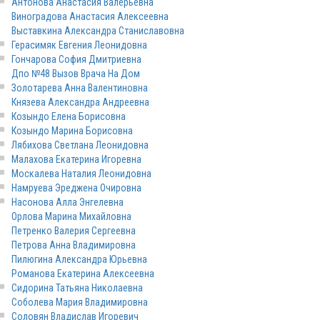
Антонова Анастасия Валерьевна
Виноградова Анастасия Алексеевна
Выставкина Александра Станиславовна
Герасимяк Евгения Леонидовна
Гончарова София Дмитриевна
Дпо №48 Вызов Врача На Дом
Золотарева Анна Валентиновна
Князева Александра Андреевна
Козындо Елена Борисовна
Козындо Марина Борисовна
Лябихова Светлана Леонидовна
Малахова Екатерина Игоревна
Москалева Наталия Леонидовна
Намруева Эреджена Очировна
Насонова Алла Энгелевна
Орлова Марина Михайловна
Петренко Валерия Сергеевна
Петрова Анна Владимировна
Пилюгина Александра Юрьевна
Романова Екатерина Алексеевна
Сидорина Татьяна Николаевна
Соболева Мария Владимировна
Соловян Владислав Игоревич