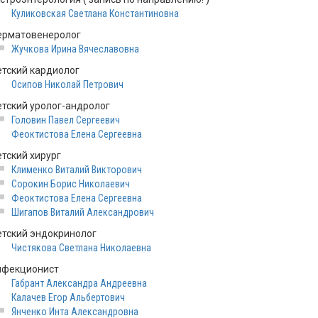
Куликовская Светлана Константиновна
ерматовенеролог
Жучкова Ирина Вячеславовна
етский кардиолог
Осипов Николай Петрович
етский уролог-андролог
Головин Павел Сергеевич
Феоктистова Елена Сергеевна
етский хирург
Клименко Виталий Викторович
Сорокин Борис Николаевич
Феоктистова Елена Сергеевна
Шигапов Виталий Александрович
етский эндокринолог
Чистякова Светлана Николаевна
нфекционист
Габрант Александра Андреевна
Калачев Егор Альбертович
Янченко Инта Александровна