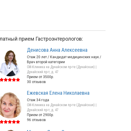
латный прием Гастроэнтерологов:
Денисова Анна Алексеевна
Стаж 20 лет / Кандидат медицинских наук /
Врач второй категории
СМ-Клиника на Дунайском пр-те (Дунайская) |
Дунайский пр-т, д. 47
Прием от 3500р.
30 отзывов
Ежевская Елена Николаевна
Щербаков
Зиновьева
Стаж 34 года
Лев Владимирович
Евгения Николаев
СМ-Клиника на Дунайском пр-те (Дунайская) |
Стаж 19 лет
Стаж 32 года / Кан
Дунайский пр-т, д. 47
медицинских наук 
Прием от 2900р.
категории
Белы Куна, д. 1, корп. 2
Дунайский пр-т, д. 47
96 отзывов
Прием от 3000р.
40 отзывов
Прием от 6500р.