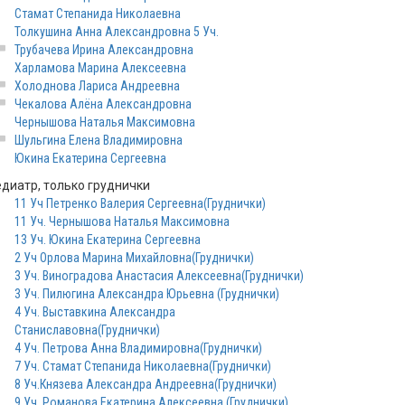
Стамат Степанида Николаевна
Толкушина Анна Александровна 5 Уч.
Трубачева Ирина Александровна
Харламова Марина Алексеевна
Холоднова Лариса Андреевна
Чекалова Алёна Александровна
Чернышова Наталья Максимовна
Шульгина Елена Владимировна
Юкина Екатерина Сергеевна
едиатр, только груднички
11 Уч Петренко Валерия Сергеевна(Груднички)
11 Уч. Чернышова Наталья Максимовна
13 Уч. Юкина Екатерина Сергеевна
2 Уч Орлова Марина Михайловна(Груднички)
3 Уч. Виноградова Анастасия Алексеевна(Груднички)
3 Уч. Пилюгина Александра Юрьевна (Груднички)
4 Уч. Выставкина Александра
Станиславовна(Груднички)
4 Уч. Петрова Анна Владимировна(Груднички)
7 Уч. Стамат Степанида Николаевна(Груднички)
8 Уч.Князева Александра Андреевна(Груднички)
9 Уч. Романова Екатерина Алексеевна (Груднички)