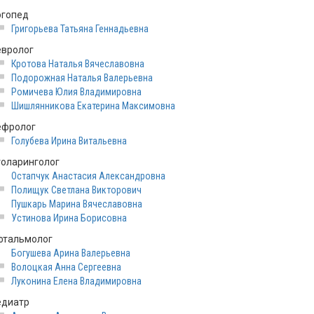
огопед
Григорьева Татьяна Геннадьевна
евролог
Кротова Наталья Вячеславовна
Подорожная Наталья Валерьевна
Ромичева Юлия Владимировна
Шишлянникова Екатерина Максимовна
ефролог
Голубева Ирина Витальевна
толаринголог
Остапчук Анастасия Александровна
Полищук Светлана Викторович
Пушкарь Марина Вячеславовна
Устинова Ирина Борисовна
фтальмолог
Богушева Арина Валерьевна
Волоцкая Анна Сергеевна
Луконина Елена Владимировна
едиатр