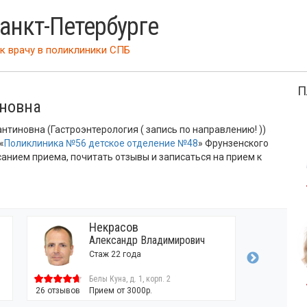
Санкт-Петербурге
к врачу
в поликлиники СПБ
П
иновна
тиновна (Гастроэнтерология ( запись по направлению! ))
«
Поликлиника №56 детское отделение №48
» Фрунзенского
санием приема, почитать отзывы и записаться на прием к
Некрасов
Александр Владимирович
Стаж 22 года
Белы Куна, д. 1, корп. 2
26 отзывов
Прием от 3000р.
12 отзывов