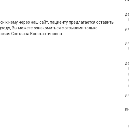
д
си к нему через наш сайт, пациенту предлагается оставить
дходу, Вы можете ознакомиться с отзывами только
д
вская Светлана Константиновна.
д
д
д
и