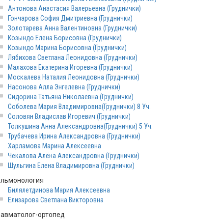
Антонова Анастасия Валерьевна (Груднички)
Гончарова София Дмитриевна (Груднички)
Золотарева Анна Валентиновна (Груднички)
Козындо Елена Борисовна (Груднички)
Козындо Марина Борисовна (Груднички)
Лябихова Светлана Леонидовна (Груднички)
Малахова Екатерина Игоревна (Груднички)
Москалева Наталия Леонидовна (Груднички)
Насонова Алла Энгелевна (Груднички)
Сидорина Татьяна Николаевна (Груднички)
Соболева Мария Владимировна(Груднички) 8 Уч.
Соловян Владислав Игоревич (Груднички)
Толкушина Анна Александровна(Груднички) 5 Уч.
Трубачева Ирина Александровна (Груднички)
Харламова Марина Алексеевна
Чекалова Алёна Александровна (Груднички)
Шульгина Елена Владимировна (Груднички)
ульмонология
Билялетдинова Мария Алексеевна
Елизарова Светлана Викторовна
равматолог-ортопед