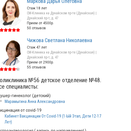
Маркова Дарья Олеговна
Стаж 18 лет
СМ-Клиника на Дунайском пр-те (Дунайская) |
Дунайский пр-т, д. 47
Прием от 4500р.
50 отзывов
Чижова Светлана Николаевна
Стаж 47 лет
СМ-Клиника на Дунайском пр-те (Дунайская) |
Дунайский пр-т, д. 47
Прием от 2900р.
55 отзывов
оликлиника №56 детское отделение №48.
се специалисты:
кушер-гинеколог (детский)
Марамыгина Анна Александровна
акцинация от covid-19
Кабинет Вакцинации От Covid-19 (1-Ый Этап, Дети 12-17
Лет)
астроэнтерология ( запись по направлению! )