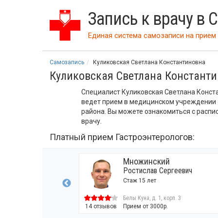
Запись к врачу в 
Единая система самозаписи на прием 
Самозапись
Куликовская Светлана Константиновна
Куликовская Светлана Констант
Специалист Куликовская Светлана Констан
ведет прием в медицинском учреждении 
района. Вы можете ознакомиться с распи
врачу.
Платный прием Гастроэнтерологов:
а
Множинский
иколаевна
Ростислав Сергеевич
а / Кандидат
Стаж 15 лет
 наук / Врач высшей
, д. 47
Белы Куна, д. 1, корп. 3
00р.
14 отзывов
Прием от 3000р.