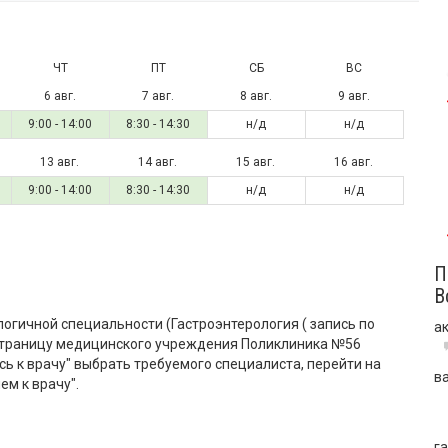
ЧТ
ПТ
СБ
ВС
6 авг.
7 авг.
8 авг.
9 авг.
9:00 - 14:00
8:30 - 14:30
н/д
н/д
13 авг.
14 авг.
15 авг.
16 авг.
9:00 - 14:00
8:30 - 14:30
н/д
н/д
П
В
логичной специальности (Гастроэнтерология ( запись по
а
 страницу медицинского учреждения Поликлиника №56
сь к врачу" выбрать требуемого специалиста, перейти на
в
ем к врачу".
г