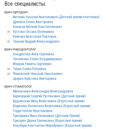
Все специалисты:
врач-ортодонт
Антонян Наталья Анатольевна (Детский прием-пластинки)
Дрягина Елена Викторовна
Канаков Матвей Константинович
Кустова Оксана Евгеньевна
Райкова Анастасия Павловна
Ташнев Андрей Александрович
врач-пародонтолог
Кондратова Анна Сергеевна
Литвякова Елена Владимировна
Мокров Никита Сергеевич
Таран Елена Петровна
Фомовский Николай Николаевич
Цвирко Кристина Викторовна
врач-стоматолог
Афанасьева Александра Александровна
Березуцкий Георгий Русланович (Детский прием)
Будзинская Айна Алексеевна (Взрослый прием)
Варичева Валентина Алексеевна (Взрослый прием)
Годун Нелли Ярославовна
Григорьева Анна Евгеньевна (Детский Прием)
Григорян Диана Грачиковна (Взрослый прием)
Какубери Константин Мерабиевич (Взрослый прием)