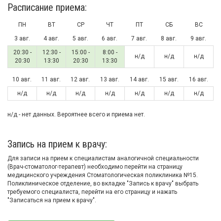
Расписание приема:
ПН
ВТ
СР
ЧТ
ПТ
СБ
ВС
3 авг.
4 авг.
5 авг.
6 авг.
7 авг.
8 авг.
9 авг.
20:30 -
12:30 -
15:00 -
8:00 -
н/д
н/д
н/д
20:30
13:30
20:30
13:30
10 авг.
11 авг.
12 авг.
13 авг.
14 авг.
15 авг.
16 авг.
н/д
н/д
н/д
н/д
н/д
н/д
н/д
н/д - нет данных. Вероятнее всего и приема нет.
Запись на прием к врачу:
Для записи на прием к специалистам аналогичной специальности
(Врач-стоматолог-терапевт) необходимо перейти на страницу
медицинского учреждения Стоматологическая поликлиника №15.
Поликлиническое отделение, во вкладке "Запись к врачу" выбрать
требуемого специалиста, перейти на его страницу и нажать
"Записаться на прием к врачу".