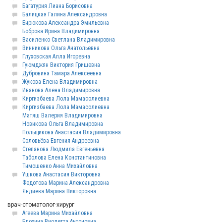
Багатурия Лиана Борисовна
Балицкая Галина Александровна
Бирюкова Александра Эмильевна
Боброва Ирина Владимировна
Василенко Светлана Владимировна
Винникова Ольга Анатольевна
Глуховская Алла Игоревна
Гуюмджян Виктория Гришевна
Дубровина Тамара Алексеевна
Жукова Елена Владимировна
Иванова Алена Владимировна
Киргизбаева Лола Мамасолиевна
Киргизбаева Лола Мамасолиевна
Матяш Валерия Владимировна
Новикова Ольга Владимировна
Польщикова Анастасия Владимировна
Соловьёва Евгения Андреевна
Степанова Людмила Евгеньевна
Таболова Елена Константиновна
Тимошенко Анна Михайловна
Ушкова Анастасия Викторовна
Федотова Марина Александровна
Яндиева Марина Викторовна
врач-стоматолог-хирург
Агеева Марина Михайловна
Блохина Виолетта Антоновна