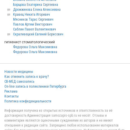
Борщова Екатерина Сергеевна
Дрожжинова Елена Алексеевна
Кравец Никита Игоревич
Мясников Тарас Сергеевич
Павлов Артем Викторович
Саблин Павел Валентинович
Скраливецкий Евгений Борисович
гигиенист стоматологический
Федорова Ольга Максимовна
Федорова Ольга Максимовна
Новости медицины
Как отменить запись к врачу?
СВ-МЕД самозапись
On-line запись в поликлиники Петербурга
Реклама
Контакты
Политика конфиденциальности
Информация получена из открытых источников и ответственность за её
достоверность Администрация samozapis-spb.ru не несёт. Отзывы и
комментарии являются оценочными суждениями их авторов и не имеют
отношения к редакции сайта. Запрещено любое использование материалов