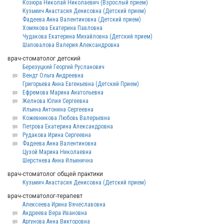
Козюра Николай Николаевич (Взрослый прием)
Кузьмич Анастасия Денисовна (Детский прием)
Фадеева Анна Валентиновна (Детский прием)
Хомякова Екатерина Павловна
Чудакова Екатерина Михайловна (Детский прием)
Шаповалова Валерия Александровна
врач-стоматолог детский
Березуцкий Георгий Русланович
Вендт Ольга Андреевна
Григорьева Анна Евгеньевна (Детский Прием)
Ефремова Марина Анатольевна
Желнова Юлия Сергеевна
Ильина Антонина Сергеевна
Кожевникова Любовь Валерьевна
Петрова Екатерина Александровна
Рудакова Ирина Сергеевна
Фадеева Анна Валентиновна
Цузой Марина Николаевна
Шерстнева Анна Ильинична
врач-стоматолог общей практики
Кузьмич Анастасия Денисовна (Детский прием)
врач-стоматолог-терапевт
Алексеева Ирина Вячеславовна
Андреева Вера Ивановна
Аргунова Анна Викторовна