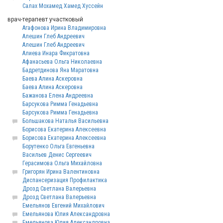
Салах Мохамед Хамед Хуссейн
врач-терапевт участковый
Агафонова Ирина Владимировна
Алешин Глеб Андреевич
Алешин Глеб Андреевич
Алиева Инара Фикратовна
Афанасьева Ольга Николаевна
Бадретдинова Яна Маратовна
Баева Алина Аскеровна
Баева Алина Аскеровна
Бажанова Елена Андреевна
Барсукова Римма Генадьевна
Барсукова Римма Генадьевна
Большакова Наталья Васильевна
Борисова Екатерина Алексеевна
Борисова Екатерина Алексеевна
Борутенко Ольга Евгеньевна
Васильев Денис Сергеевич
Герасимова Ольга Михайловна
Григорян Ирина Валентиновна
Диспансеризация Профилактика
Дрозд Светлана Валерьевна
Дрозд Светлана Валерьевна
Емельянов Евгений Михайлович
Емельянова Юлия Александровна
Емельянова Юлия Александровна