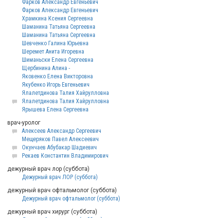
Фарков Александр Евгеньевич
Фарков Александр Евгеньевич
Храмкина Ксения Сергеевна
Шаманина Татьяна Сергеевна
Шаманина Татьяна Сергеевна
Шевченко Галина Юрьевна
Шеремет Анита Игоревна
Шиманьски Елена Сергеевна
Щербинина Алина -
Яковенко Елена Викторовна
Якубенко Игорь Евгеньевич
Ялалетдинова Талия Хайрулловна
Ялалетдинова Талия Хайрулловна
Ярышева Елена Сергеевна
врач-уролог
Алексеев Александр Сергеевич
Мещеряков Павел Алексеевич
Окунчаев Абубакар Шадиевич
Рекаев Константин Владимирович
дежурный врач лор (суббота)
Дежурный врач ЛОР (суббота)
дежурный врач офтальмолог (суббота)
Дежурный врач офтальмолог (суббота)
дежурный врач хирург (суббота)