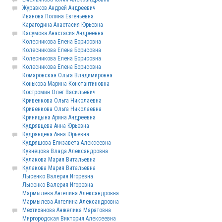
Журавков Андрей Андреевич
Иванова Полина Евгеньевна
Карагодина Анастасия Юрьевна
Касумова Анастасия Андреевна
Колесникова Елена Борисовна
Колесникова Елена Борисовна
Колесникова Елена Борисовна
Колесникова Елена Борисовна
Комаровская Ольга Владимировна
Конькова Марина Константиновна
Костромин Олег Васильевич
Кривенкова Ольга Николаевна
Кривенкова Ольга Николаевна
Криницына Арина Андреевна
Кудрявцева Анна Юрьевна
Кудрявцева Анна Юрьевна
Кудряшова Елизавета Алексеевна
Кузнецова Влада Александровна
Кулакова Мария Витальевна
Кулакова Мария Витальевна
Лысенко Валерия Игоревна
Лысенко Валерия Игоревна
Мармылева Ангелина Александровна
Мармылева Ангелина Александровна
Мехтиханова Анжелика Маратовна
Миргородская Виктория Алексеевна