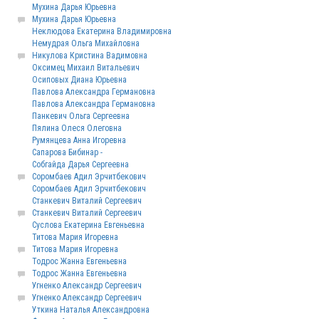
Мухина Дарья Юрьевна
Мухина Дарья Юрьевна
Неклюдова Екатерина Владимировна
Немудрая Ольга Михайловна
Никулова Кристина Вадимовна
Оксимец Михаил Витальевич
Осиповых Диана Юрьевна
Павлова Александра Германовна
Павлова Александра Германовна
Панкевич Ольга Сергеевна
Пялина Олеся Олеговна
Румянцева Анна Игоревна
Сапарова Бибинар -
Собгайда Дарья Сергеевна
Соромбаев Адил Эрчитбекович
Соромбаев Адил Эрчитбекович
Станкевич Виталий Сергеевич
Станкевич Виталий Сергеевич
Суслова Екатерина Евгеньевна
Титова Мария Игоревна
Титова Мария Игоревна
Тодрос Жанна Евгеньевна
Тодрос Жанна Евгеньевна
Угненко Александр Сергеевич
Угненко Александр Сергеевич
Уткина Наталья Александровна