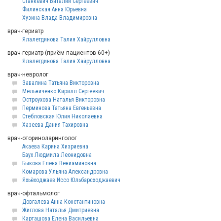
Станкевич Виталий Сергеевич
Филинская Анна Юрьевна
Хузина Влада Владимировна
врач-гериатр
Ялалетдинова Талия Хайрулловна
врач-гериатр (приём пациентов 60+)
Ялалетдинова Талия Хайрулловна
врач-невролог
Завалина Татьяна Викторовна
Мельниченко Кирилл Сергеевич
Остроухова Наталья Викторовна
Перминова Татьяна Евгеньевна
Стебловская Юлия Николаевна
Хазеева Дания Тахировна
врач-оториноларинголог
Акаева Карина Хизриевна
Баух Людмила Леонидовна
Быкова Елена Вениаминовна
Комарова Ульяна Александровна
Яхьёходжаев Иссо Юльбарсходжаевич
врач-офтальмолог
Довгалева Анна Константиновна
Жиглова Наталья Дмитриевна
Карташова Елена Васильевна