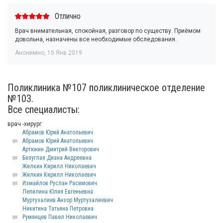
Отлично
Врач внимательная, спокойная, разговор по существу. Приёмом
довольна, назначены все необходимые обследования.
Анонимно
,
15 Янв 2019
Поликлиника №107 поликлиническое отделение
№103.
Все специалисты:
врач -хирург
Абрамов Юрий Анатольевич
Абрамов Юрий Анатольевич
Артюнин Дмитрий Викторович
Безуглая Диана Андреевна
Жилкин Кирилл Николаевич
Жилкин Кирилл Николаевич
Измайлов Руслан Расимович
Лепилина Юлия Евгеньевна
Муртузалиев Анзор Муртузалиевич
Никитина Татьяна Петровна
Румянцев Павел Николаевич