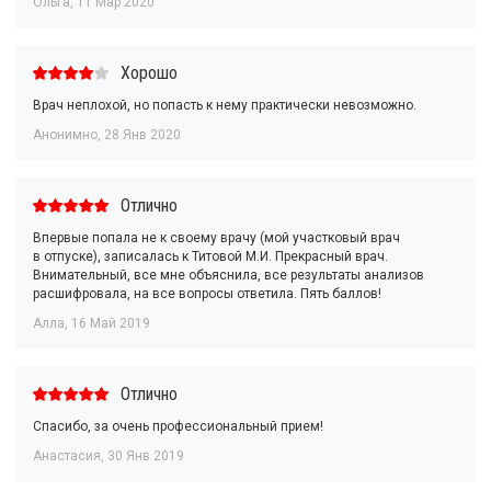
Ольга
,
11 Мар 2020
Хорошо
Врач неплохой, но попасть к нему практически невозможно.
Анонимно
,
28 Янв 2020
Отлично
Впервые попала не к своему врачу (мой участковый врач
в отпуске), записалась к Титовой М.И. Прекрасный врач.
Внимательный, все мне объяснила, все результаты анализов
расшифровала, на все вопросы ответила. Пять баллов!
Алла
,
16 Май 2019
Отлично
Спасибо, за очень профессиональный прием!
Анастасия
,
30 Янв 2019