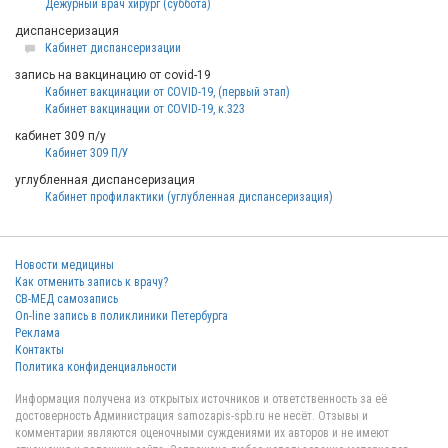
Дежурный врач хирург (суббота)
диспансеризация
Кабинет диспансеризации
запись на вакцинацию от covid-19
Кабинет вакцинации от COVID-19, (пepвый этaп)
Кабинет вакцинации от COVID-19, к.323
кабинет 309 п/у
Кабинет 309 П/У
углубленная диспансеризация
Кабинет профилактики (углубленная диспансеризация)
Новости медицины
Как отменить запись к врачу?
СВ-МЕД самозапись
On-line запись в поликлиники Петербурга
Реклама
Контакты
Политика конфиденциальности
Информация получена из открытых источников и ответственность за её
достоверность Администрация samozapis-spb.ru не несёт. Отзывы и
комментарии являются оценочными суждениями их авторов и не имеют