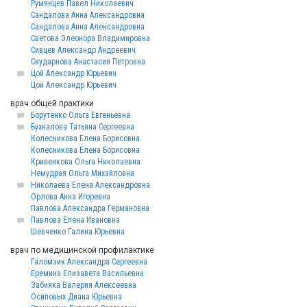
Румянцев Павел Николаевич
Сандалова Анна Александровна
Сандалова Анна Александровна
Светова Элеонора Владимировна
Сивцев Александр Андреевич
Скударнова Анастасия Петровна
Цой Александр Юрьевич
Цой Александр Юрьевич
врач общей практики
Борутенко Ольга Евгеньевна
Бухкалова Татьяна Сергеевна
Колесникова Елена Борисовна
Колесникова Елена Борисовна
Кривенкова Ольга Николаевна
Немудрая Ольга Михайловна
Николаева Елена Александровна
Орлова Анна Игоревна
Павлова Александра Германовна
Павлова Елена Ивановна
Шевченко Галина Юрьевна
врач по медицинской профилактике
Галомзик Александра Сергеевна
Еремина Елизавета Васильевна
Забияка Валерия Алексеевна
Осиповых Диана Юрьевна