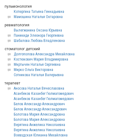
пульмонология
Котюргина Татьяна Геннадьевна
Мамошина Наталья Октаровна
ревматология
Вылегжанина Оксана Юрьевна
Паникиди Элеонора Георгиевна
Шабалова Любовь Владленовна
стоматолог детский
Долгополова Александра Михайловна
Костюкович Мария Владимировна
Мкртычян Наталья Сергеевна
Мирко Ольга Викторовна
Сотникова Наталья Валерьевна
терапевт
Аносова Наталья Вячеславовна
Асанбеков Казанбег Гюлмагомедович
Асанбеков Казанбег Гюлмагомедович
Белов Александр Алекандрович
Белов Александр Александрович
Болотова Мария Александровна
Болотова Мария Александровна
Верятина Анжелика Николаевна
Верятина Анжелика Николаевна
Воевудская Юлианна Михайловна