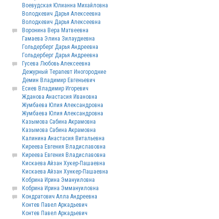
Воевудская Юлианна Михайловна
Володкевич Дарья Алексеевна
Володкевич Дарья Алексеевна
Воронина Вера Матвеевна
Гамаева Элина Зилаудиевна
Гольдерберг Дарья Андреевна
Гольдерберг Дарья Андреевна
Гусева Любовь Алексеевна
Дежурный Терапевт Иногородние
Демин Владимир Евгеньевич
Есиев Владимир Игоревич
Жданова Анастасия Ивановна
Жумбаева Юлия Александровна
Жумбаева Юлия Александровна
Казымова Сабина Акрамовна
Казымова Сабина Акрамовна
Калинина Анастасия Витальевна
Киреева Евгения Владиславовна
Киреева Евгения Владиславовна
Кискаева Айзан Хукер-Пашаевна
Кискаева Айзан Хункер-Пашаевна
Кобрина Ирина Эмануиловна
Кобрина Ирина Эммануиловна
Кондратович Алла Андреевна
Контев Павел Аркадьевич
Контев Павел Аркадьевич