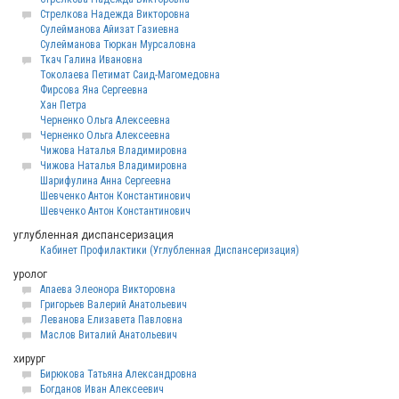
Стрелкова Надежда Викторовна
Сулейманова Айизат Газиевна
Сулейманова Тюркан Мурсаловна
Ткач Галина Ивановна
Токолаева Петимат Саид-Магомедовна
Фирсова Яна Сергеевна
Хан Петра
Черненко Ольга Алексеевна
Черненко Ольга Алексеевна
Чижова Наталья Владимировна
Чижова Наталья Владимировна
Шарифулина Анна Сергеевна
Шевченко Антон Константинович
Шевченко Антон Константинович
углубленная диспансеризация
Кабинет Профилактики (Углубленная Диспансеризация)
уролог
Апаева Элеонора Викторовна
Григорьев Валерий Анатольевич
Леванова Елизавета Павловна
Маслов Виталий Анатольевич
хирург
Бирюкова Татьяна Александровна
Богданов Иван Алексеевич