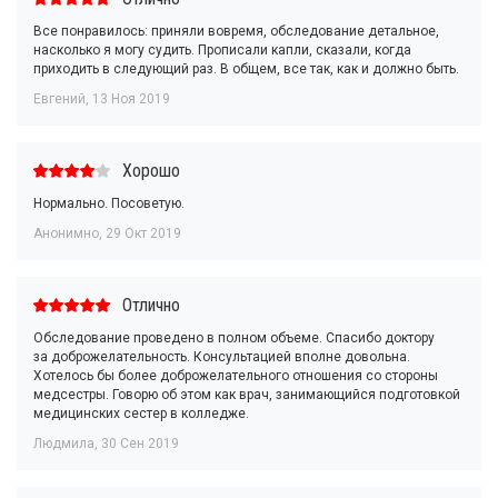
Все понравилось: приняли вовремя, обследование детальное,
насколько я могу судить. Прописали капли, сказали, когда
приходить в следующий раз. В общем, все так, как и должно быть.
Евгений
,
13 Ноя 2019
Хорошо
Нормально. Посоветую.
Анонимно
,
29 Окт 2019
Отлично
Обследование проведено в полном объеме. Спасибо доктору
за доброжелательность. Консультацией вполне довольна.
Хотелось бы более доброжелательного отношения со стороны
медсестры. Говорю об этом как врач, занимающийся подготовкой
медицинских сестер в колледже.
Людмила
,
30 Сен 2019