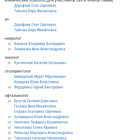
клинический психолог(для участников сво и членов семьи)
Дорофеев Олег Сергеевич
Тайкова Вера Михайловна
кп
Дорофеев Олег Сергеевич
Тайкова Вера Михайловна
невролог
Веников Владимир Валерьевич
Зверькова Анна Александровна
онколог
Куксинский Василий Евгеньевич
отоларинголог
Биймурзаев Марат Ибрагимович
Куницкая Юлия Алексеевна
Федоренко Сергей Викторович
офтальмолог
Бутусов Евгений Борисович
Газаева Анна Михайловна
Егорова Екатерина Сергеевна
Кузьмицкая Юлия Александровна
Никитина Людмила Кузьминична
Николаева Елена Юрьевна
Ребезова Маргарита Александровна
Тертычная Наталия Николаевна