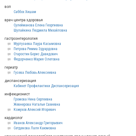
воп
Саббох Хишам
врач центра здоровья
Сулейманова Елена Георгиевна
Шулайкина Людмила Михайловна
гастроэнтерология
Муртузаева Лаура Касымовна
Петрова Римма Эдуардовна
Старостин Борис Давидович
Федорченко Мария Олеговна
гериатр
Гусева Любовь Алексеевна
диспансеризация
Кабинет Профилактики Диспансеризация
инфекционист
Громова Нина Сергеевна
Жевнерова Наталья Сахиевна
Кожухов Алексей Игоревич
кардиолог
Иванов Александр Григорьевич
Сетдекова Лаля Каюмовна