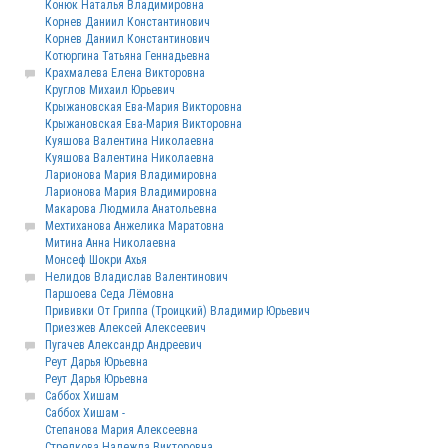
Конюк Наталья Владимировна
Корнев Даниил Константинович
Корнев Даниил Константинович
Котюргина Татьяна Геннадьевна
Крахмалева Елена Викторовна
Круглов Михаил Юрьевич
Крыжановская Ева-Мария Викторовна
Крыжановская Ева-Мария Викторовна
Куяшова Валентина Николаевна
Куяшова Валентина Николаевна
Ларионова Мария Владимировна
Ларионова Мария Владимировна
Макарова Людмила Анатольевна
Мехтиханова Анжелика Маратовна
Митина Анна Николаевна
Монсеф Шокри Ахья
Нелидов Владислав Валентинович
Паршоева Седа Лёмовна
Прививки От Гриппа (Троицкий) Владимир Юрьевич
Приезжев Алексей Алексеевич
Пугачев Александр Андреевич
Реут Дарья Юрьевна
Реут Дарья Юрьевна
Саббох Хишам
Саббох Хишам -
Степанова Мария Алексеевна
Стрелкова Надежда Викторовна