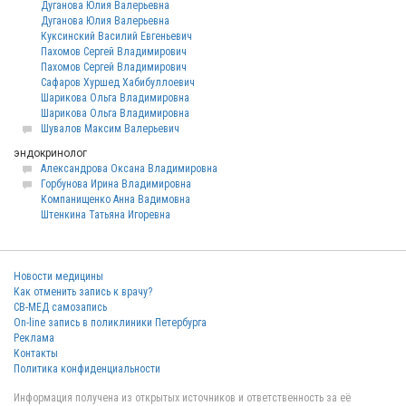
Дуганова Юлия Валерьевна
Дуганова Юлия Валерьевна
Куксинский Василий Евгеньевич
Пахомов Сергей Владимирович
Пахомов Сергей Владимирович
Сафаров Хуршед Хабибуллоевич
Шарикова Ольга Владимировна
Шарикова Ольга Владимировна
Шувалов Максим Валерьевич
эндокринолог
Александрова Оксана Владимировна
Горбунова Ирина Владимировна
Компанищенко Анна Вадимовна
Штенкина Татьяна Игоревна
Новости медицины
Как отменить запись к врачу?
СВ-МЕД самозапись
On-line запись в поликлиники Петербурга
Реклама
Контакты
Политика конфиденциальности
Информация получена из открытых источников и ответственность за её