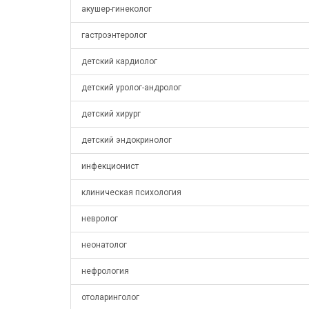
акушер-гинеколог
гастроэнтеролог
детский кардиолог
детский уролог-андролог
детский хирург
детский эндокринолог
инфекционист
клиническая психология
невролог
неонатолог
нефрология
отоларинголог