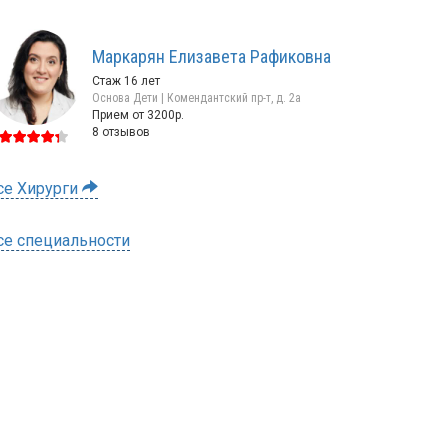
Маркарян Елизавета Рафиковна
Стаж 16 лет
Основа Дети | Комендантский пр-т, д. 2а
Прием от 3200р.
8 отзывов
се Хирурги
се специальности