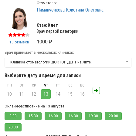
Стоматолог
Пиманченкова Кристина Олеговна
Стаж 8 лет
Врач первой категории
1000 ₽
10 отзывов
Врач принимает в нескольких клиниках
Клиника стоматологии ДОКТОР ДЕНТ на Литейном
Выберите дату и время для записи
ПН
ВТ
СР
ЧТ
ПТ
СБ
ВС
10
11
12
13
14
15
16
Онлайн-расписание на 13 августа
9:00
15:30
16:00
16:30
19:30
20:00
20:30