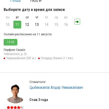
1900 ₽
1 отзыв
Выберите дату и время для записи
ПН
ВТ
СР
ЧТ
ПТ
СБ
ВС
10
11
12
13
14
15
16
Онлайн-расписание на 11 августа
13:30
Перфект Смайл
Чайковского, д. 25
Чернышевская (587 м.)
Площадь Ленина (1.1 км.)
Стоматолог
Цыбикжапов Алдар Нимажапович
Стаж 3 года