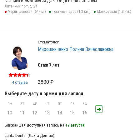
Клиника стоматологии ДОКТОР ДЕНТ на Литейном
Литейный пр-т, д. 24
Чернышевская (647 м.)
Гостиный двор (1.3 км.)
Маяковская (1.3 км.)
Стоматолог
Мирошниченко Полина Вячеславовна
Стаж 7 лет
2800 ₽
4 отзыва
Выберите дату и время для записи
ПН
ВТ
СР
ЧТ
ПТ
СБ
ВС
10
11
12
13
14
15
16
Ближайшая доступная запись на
19 августа
Lahta Dental (Лахта Дентал)