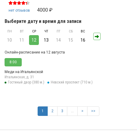
4000 ₽
нет отзывов
Выберите дату и время для записи
ПН
ВТ
СР
ЧТ
ПТ
СБ
ВС
10
11
12
13
14
15
16
Онлайн-расписание на 12 августа
8:00
Меди на Итальянской
Итальянская, д. 31
Гостиный двор (380 м.)
Невский проспект (710 м.)
1
2
3
…
>
>>