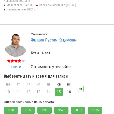
Ковенский пер., д. 5
Маяковская (647 м.)
Площадь Восстания (681 м.)
Чернышевская (832 м.)
Стоматолог
Ялышев Рустам Кадимович
Стаж 14 лет
Стоимость уточняйте
1 отзыв
Выберите дату и время для записи
ПН
ВТ
СР
ЧТ
ПТ
СБ
ВС
10
11
12
13
14
15
16
Онлайн-расписание на 15 августа
9:00
9:15
9:30
9:45
10:00
10:15