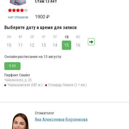
Стаж 13 лет
1900 ₽
нет отзывов
Выберите дату и время для записи
ПН
ВТ
СР
ЧТ
ПТ
СБ
ВС
10
11
12
13
14
15
16
Онлайн-расписание на 15 августа
9:00
Перфект Смайл
Чайковского, д. 25
Чернышевская (587 м.)
Площадь Ленина (1.1 км.)
Стоматолог
Яна Алексеевна Борзенкова