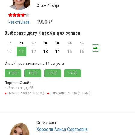
Стаж 4 года
1900 ₽
нет отзывов
Выберите дату и время для записи
ПН
ВТ
СР
ЧТ
ПТ
СБ
ВС
10
11
12
13
14
15
16
Онлайн-расписание на 11 августа
13:00
15:30
16:30
19:30
Перфект Смайл
Чайковского, д. 25
Чернышевская (587 м.)
Площадь Ленина (1.1 км.)
Стоматолог
Хорхели Алиса Сергеевна