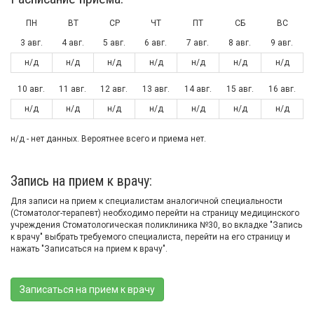
ПН
ВТ
СР
ЧТ
ПТ
СБ
ВС
3 авг.
4 авг.
5 авг.
6 авг.
7 авг.
8 авг.
9 авг.
н/д
н/д
н/д
н/д
н/д
н/д
н/д
10 авг.
11 авг.
12 авг.
13 авг.
14 авг.
15 авг.
16 авг.
н/д
н/д
н/д
н/д
н/д
н/д
н/д
н/д - нет данных. Вероятнее всего и приема нет.
Запись на прием к врачу:
Для записи на прием к специалистам аналогичной специальности
(Стоматолог-терапевт) необходимо перейти на страницу медицинского
учреждения Стоматологическая поликлиника №30, во вкладке "Запись
к врачу" выбрать требуемого специалиста, перейти на его страницу и
нажать "Записаться на прием к врачу".
Записаться на прием к врачу