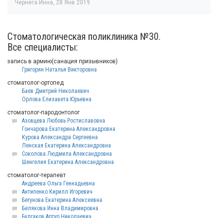
Чернега Инна
,
28 Янв 2019
Стоматологическая поликлиника №30.
Все специалисты:
запись в армию(санация призывников)
Григорян Наталья Викторовна
стоматолог-ортопед
Баев Дмитрий Николаевич
Орлова Елизавета Юрьевна
стоматолог-пародонтолог
Азовцева Любовь Ростиславовна
Гончарова Екатерина Александровна
Курова Александра Сергеевна
Ленская Екатерина Александровна
Соколова Людмила Александровна
Шенгелия Екатерина Александровна
стоматолог-терапевт
Андреева Ольга Геннадьевна
Антипенко Кирилл Игоревич
Бегунова Екатерина Алексеевна
Белякова Инна Владимировна
Булгаков Артур Николаевич