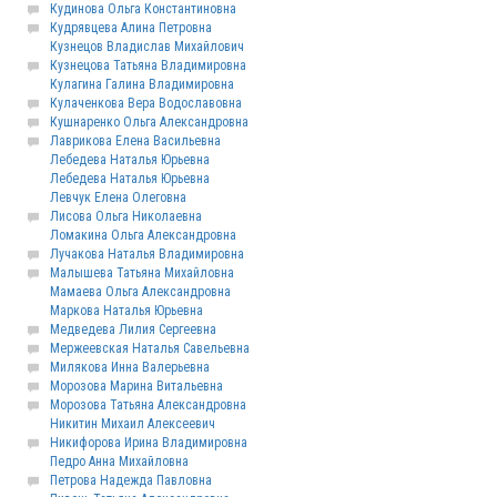
Кудинова Ольга Константиновна
Кудрявцева Алина Петровна
Кузнецов Владислав Михайлович
Кузнецова Татьяна Владимировна
Кулагина Галина Владимировна
Кулаченкова Вера Водославовна
Кушнаренко Ольга Александровна
Лаврикова Елена Васильевна
Лебедева Наталья Юрьевна
Лебедева Наталья Юрьевна
Левчук Елена Олеговна
Лисова Ольга Николаевна
Ломакина Ольга Александровна
Лучакова Наталья Владимировна
Малышева Татьяна Михайловна
Мамаева Ольга Александровна
Маркова Наталья Юрьевна
Медведева Лилия Сергеевна
Мержеевская Наталья Савельевна
Милякова Инна Валерьевна
Морозова Марина Витальевна
Морозова Татьяна Александровна
Никитин Михаил Алексеевич
Никифорова Ирина Владимировна
Педро Анна Михайловна
Петрова Надежда Павловна