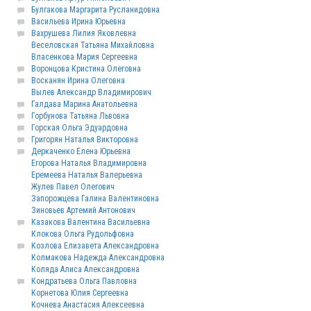
Булгакова Маргарита Русланидовна
Васильева Ирина Юрьевна
Вахрушева Лилия Яковлевна
Веселовская Татьяна Михайловна
Власенкова Мария Сергеевна
Воронцова Кристина Олеговна
Восканян Ирина Олеговна
Вылев Александр Владимирович
Галдава Марина Анатольевна
Горбунова Татьяна Львовна
Горская Ольга Эдуардовна
Григорян Наталья Викторовна
Деркаченко Елена Юрьевна
Егорова Наталья Владимировна
Еремеева Наталья Валерьевна
Жулев Павел Олегович
Запорожцева Галина Валентиновна
Зиновьев Артемий Антонович
Казакова Валентина Васильевна
Клокова Ольга Рудольфовна
Козлова Елизавета Александровна
Колмакова Надежда Александровна
Коляда Алиса Александровна
Кондратьева Ольга Павловна
Корнетова Юлия Сергеевна
Кочнева Анастасия Алексеевна