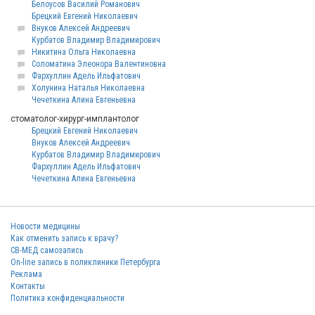
Белоусов Василий Романович
Брецкий Евгений Николаевич
Внуков Алексей Андреевич
Курбатов Владимир Владимирович
Никитина Ольга Николаевна
Соломатина Элеонора Валентиновна
Фархуллин Адель Ильфатович
Холунина Наталья Николаевна
Чечеткина Алина Евгеньевна
стоматолог-хирург-имплантолог
Брецкий Евгений Николаевич
Внуков Алексей Андреевич
Курбатов Владимир Владимирович
Фархуллин Адель Ильфатович
Чечеткина Алина Евгеньевна
Новости медицины
Как отменить запись к врачу?
СВ-МЕД самозапись
On-line запись в поликлиники Петербурга
Реклама
Контакты
Политика конфиденциальности