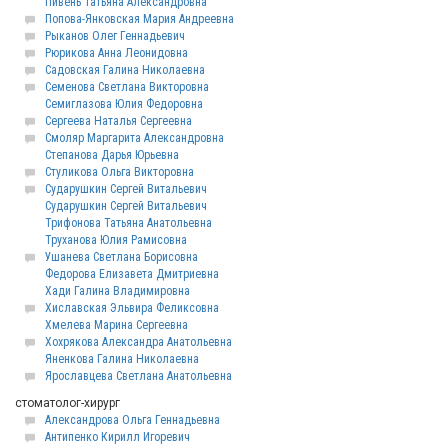
Пивень Татьяна Александровна
Попова-Янковская Мария Андреевна
Рыканов Олег Геннадьевич
Рюрикова Анна Леонидовна
Садовская Галина Николаевна
Семенова Светлана Викторовна
Семиглазова Юлия Федоровна
Сергеева Наталья Сергеевна
Смоляр Маргарита Александровна
Степанова Дарья Юрьевна
Стуликова Ольга Викторовна
Сударушкин Сергей Витальевич
Сударушкин Сергей Витальевич
Трифонова Татьяна Анатольевна
Труханова Юлия Рамисовна
Ушанева Светлана Борисовна
Федорова Елизавета Дмитриевна
Хади Галина Владимировна
Хиславская Эльвира Феликсовна
Хмелева Марина Сергеевна
Хохрякова Александра Анатольевна
Яненкова Галина Николаевна
Ярославцева Светлана Анатольевна
стоматолог-хирург
Александрова Ольга Геннадьевна
Антипенко Кирилл Игоревич