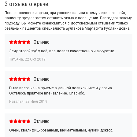
3 отзыва о враче:
После посещения врача, при условии записи к нему через наш сайт,
пациенту предлагается оставить отзыв о посещении. Благодаря такому
подходу, Вы можете ознакомиться с достоверными отзывами только
реальных пациентов специалиста Булгакова Маргарита Русланидовна.
Отлично
Лечу второй зуб у неё, все делает качественно и аккуратно.
Татьяна
,
22 Окт 2019
Отлично
Была впервые на приеме в данной поликлинике и у врача.
Осталось приятное впечатление. Спасибо.
Наталья
,
23 Июл 2019
Отлично
Очень квалифицированный, внимательный, чуткий доктор.