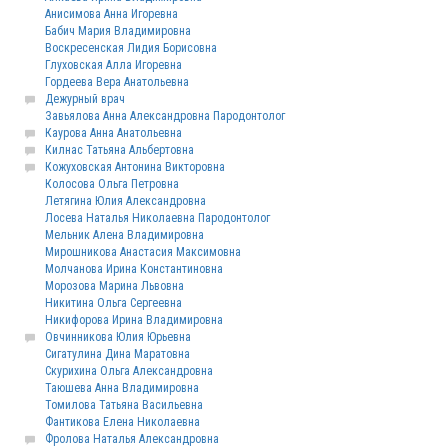
Анисимова Анна Игоревна
Бабич Мария Владимировна
Воскресенская Лидия Борисовна
Глуховская Алла Игоревна
Гордеева Вера Анатольевна
Дежурный врач
Завьялова Анна Александровна Пародонтолог
Каурова Анна Анатольевна
Килнас Татьяна Альбертовна
Кожуховская Антонина Викторовна
Колосова Ольга Петровна
Летягина Юлия Александровна
Лосева Наталья Николаевна Пародонтолог
Мельник Алена Владимировна
Мирошникова Анастасия Максимовна
Молчанова Ирина Константиновна
Морозова Марина Львовна
Никитина Ольга Сергеевна
Никифорова Ирина Владимировна
Овчинникова Юлия Юрьевна
Сигатулина Дина Маратовна
Скурихина Ольга Александровна
Таюшева Анна Владимировна
Томилова Татьяна Васильевна
Фантикова Елена Николаевна
Фролова Наталья Александровна