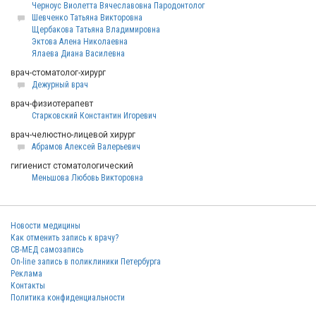
Черноус Виолетта Вячеславовна Пародонтолог
Шевченко Татьяна Викторовна
Щербакова Татьяна Владимировна
Эктова Алена Николаевна
Ялаева Диана Василевна
врач-стоматолог-хирург
Дежурный врач
врач-физиотерапевт
Старковский Константин Игоревич
врач-челюстно-лицевой хирург
Абрамов Алексей Валерьевич
гигиенист стоматологический
Меньшова Любовь Викторовна
Новости медицины
Как отменить запись к врачу?
СВ-МЕД самозапись
On-line запись в поликлиники Петербурга
Реклама
Контакты
Политика конфиденциальности