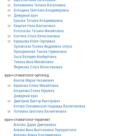
Барсегян Инна Васильевна
Велижанина Татьяна Васильевна
Володина Светлана Владимировна
Дежурный врач
Ершова Татьяна Владимировна
Квиртия Нана Вахтанговна
Колоскова Татьяна Михайловна
Костина Ольга Вячеславовна
Курашова Юлия Сергеевна
Орловская Полина Андреевна отпуск
Прохоренкова Таисия Германовна
Сыса Валерия Альбертовна
Тюкина Анна Михайловна
Федякова Ольга Вячеславовна
врач-стоматолог-ортопед
Азизов Миран Низамович
Баранова Елена Михайловна
Богданова Елена Юрьевна
Дежурный врач
Дмитриев Виктор Викторович
Котова-Лапоминская Надежда Валентиновна
Потехина Светлана Валентиновна
врач-стоматолог-терапевт
Агапова Дарья Дмитриевна
Алиева Анна Анатольевна Пародонтолог
Алкаева Ирина Владимировна