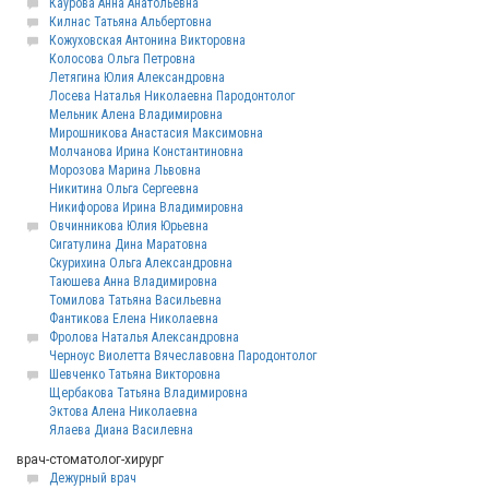
Каурова Анна Анатольевна
Килнас Татьяна Альбертовна
Кожуховская Антонина Викторовна
Колосова Ольга Петровна
Летягина Юлия Александровна
Лосева Наталья Николаевна Пародонтолог
Мельник Алена Владимировна
Мирошникова Анастасия Максимовна
Молчанова Ирина Константиновна
Морозова Марина Львовна
Никитина Ольга Сергеевна
Никифорова Ирина Владимировна
Овчинникова Юлия Юрьевна
Сигатулина Дина Маратовна
Скурихина Ольга Александровна
Таюшева Анна Владимировна
Томилова Татьяна Васильевна
Фантикова Елена Николаевна
Фролова Наталья Александровна
Черноус Виолетта Вячеславовна Пародонтолог
Шевченко Татьяна Викторовна
Щербакова Татьяна Владимировна
Эктова Алена Николаевна
Ялаева Диана Василевна
врач-стоматолог-хирург
Дежурный врач