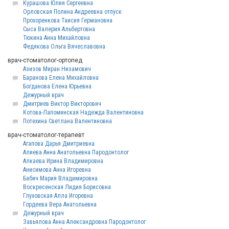
Курашова Юлия Сергеевна
Орловская Полина Андреевна отпуск
Прохоренкова Таисия Германовна
Сыса Валерия Альбертовна
Тюкина Анна Михайловна
Федякова Ольга Вячеславовна
врач-стоматолог-ортопед
Азизов Миран Низамович
Баранова Елена Михайловна
Богданова Елена Юрьевна
Дежурный врач
Дмитриев Виктор Викторович
Котова-Лапоминская Надежда Валентиновна
Потехина Светлана Валентиновна
врач-стоматолог-терапевт
Агапова Дарья Дмитриевна
Алиева Анна Анатольевна Пародонтолог
Алкаева Ирина Владимировна
Анисимова Анна Игоревна
Бабич Мария Владимировна
Воскресенская Лидия Борисовна
Глуховская Алла Игоревна
Гордеева Вера Анатольевна
Дежурный врач
Завьялова Анна Александровна Пародонтолог