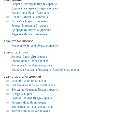
Боброва Екатерина Владимировна
Другова Екатерина Владиславовна
Каракулина Мария Павловна
Лесик Екатерина Сергеевна
Раджабов Марк Русланович
Рочева Екатерина Олеговна
Сухорада Виолетта Андреевна
Фадеева Мария Романовна
врач-отоларинголог
Коваленко Евгений Александрович
врач-стоматолог
Агапова Дарья Дмитриевна
Егоров Денис Вячеславович
Калинина Алла Владимировна
Коробова Кристина Андреевна Детский стоматолог
врач-стоматолог детский
Барсегян Инна Васильевна
Велижанина Татьяна Васильевна
Володина Светлана Владимировна
Дежурный врач
Ершова Татьяна Владимировна
Квиртия Нана Вахтанговна
Колоскова Татьяна Михайловна
Костина Ольга Вячеславовна