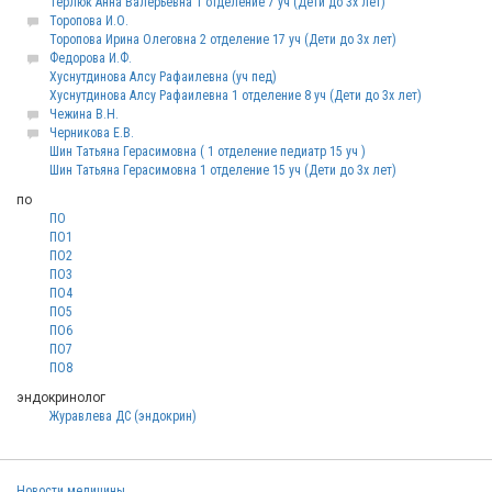
Терлюк Анна Валерьевна 1 отделение 7 уч (Дети до 3х лет)
Торопова И.О.
Торопова Ирина Олеговна 2 отделение 17 уч (Дети до 3х лет)
Федорова И.Ф.
Хуснутдинова Алсу Рафаилевна (уч пед)
Хуснутдинова Алсу Рафаилевна 1 отделение 8 уч (Дети до 3х лет)
Чежина В.Н.
Черникова Е.В.
Шин Татьяна Герасимовна ( 1 отделение педиатр 15 уч )
Шин Татьяна Герасимовна 1 отделение 15 уч (Дети до 3х лет)
по
ПО
ПО1
ПО2
ПО3
ПО4
ПО5
ПО6
ПО7
ПО8
эндокринолог
Журавлева ДС (эндокрин)
Новости медицины