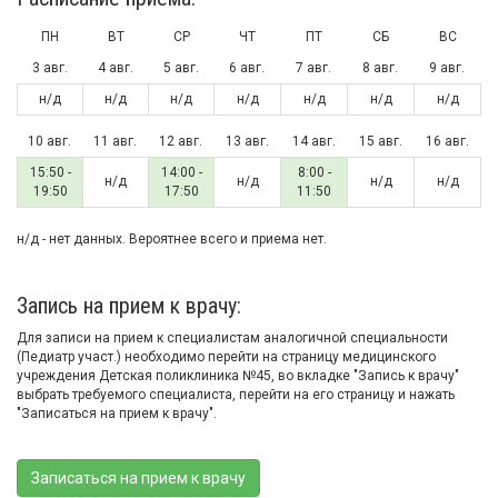
ПН
ВТ
СР
ЧТ
ПТ
СБ
ВС
3 авг.
4 авг.
5 авг.
6 авг.
7 авг.
8 авг.
9 авг.
н/д
н/д
н/д
н/д
н/д
н/д
н/д
10 авг.
11 авг.
12 авг.
13 авг.
14 авг.
15 авг.
16 авг.
15:50 -
14:00 -
8:00 -
н/д
н/д
н/д
н/д
19:50
17:50
11:50
н/д - нет данных. Вероятнее всего и приема нет.
Запись на прием к врачу:
Для записи на прием к специалистам аналогичной специальности
(Педиатр участ.) необходимо перейти на страницу медицинского
учреждения Детская поликлиника №45, во вкладке "Запись к врачу"
выбрать требуемого специалиста, перейти на его страницу и нажать
"Записаться на прием к врачу".
Записаться на прием к врачу