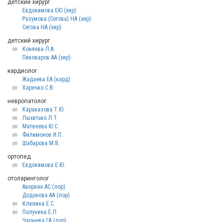
детский хирург
Евдокимова ЕЮ (хир)
Разумова (Сегова) НА (хир)
Сегова НА (хир)
детский хирург
Коняева Л.А.
Пивоваров АА (хир)
кардиолог
Жадаева ЕА (кард)
Харечко С.В.
невропатолог
Караказова Т.Ю.
Лыхитько Л.Т.
Матвеева Ю.С.
Филимонов И.П.
Шабарова М.В.
ортопед
Евдокимова Е.Ю.
отоларинголог
Аверкин АС (лор)
Додонова АА (лор)
Клюхина Е.С.
Полунина Е.Л.
Чарыева ГА (лор)