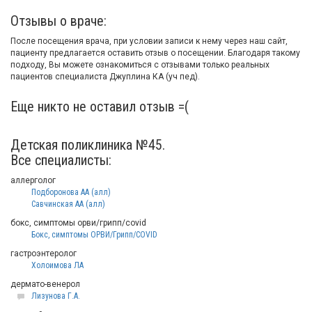
Отзывы о враче:
После посещения врача, при условии записи к нему через наш сайт,
пациенту предлагается оставить отзыв о посещении. Благодаря такому
подходу, Вы можете ознакомиться с отзывами только реальных
пациентов специалиста Джуплина КА (уч пед).
Еще никто не оставил отзыв =(
Детская поликлиника №45.
Все специалисты:
аллерголог
Подборонова АА (алл)
Савчинская АА (алл)
бокс, симптомы орви/грипп/covid
Бокс, симптомы ОРВИ/Грипп/COVID
гастроэнтеролог
Холоимова ЛА
дермато-венерол
Лизунова Г.А.