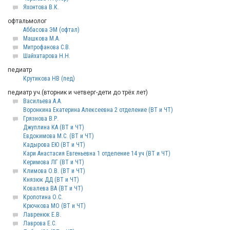
Яхонтова В.К.
офтальмолог
Аббасова ЭМ (офтал)
Машкова М.А.
Митрофанова С.В.
Шайхатарова Н.Н.
педиатр
Крутикова НВ (пед)
педиатр уч.(вторник и четверг-дети до трёх лет)
Васильева А.А.
Воронкина Екатерина Алексеевна 2 отделение (ВТ и ЧТ)
Грязнова В.Р.
Джуплина КА (ВТ и ЧТ)
Евдокимова М.С. (ВТ и ЧТ)
Кадырова ЕЮ (ВТ и ЧТ)
Кари Анастасия Евгеньевна 1 отделение 14 уч (ВТ и ЧТ)
Керимова ЛГ (ВТ и ЧТ)
Климова О.В. (ВТ и ЧТ)
Князюк ДД (ВТ и ЧТ)
Ковалева ВА (ВТ и ЧТ)
Кропотина О.С.
Крючкова МО (ВТ и ЧТ)
Лавренюк Е.В.
Лаврова Е.С.