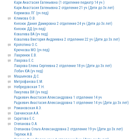
Кари Анастасия Евгеньевна (1 отделение педиатр 14 уч )
Кари Анастасия Евгеньевна 2 отделение 21 уч (Дети до 3х лет)
Керимова ЛГ (уч пед)
Климова О.В.
Князюк Дания Дамировна 2 отделение 24 уч (Дети до 3х лет)
Князюк ДД (уч пед)
Ковалева ВА (уч пед)
Ковалева Виктория Андреевна 2 отделение 22 уч (Дети до 3х лет)
Кропотина О.С.
Крючкова МО (уч пед)
Лавренюк Е.В.
Лаврова Е.С.
Лаврова Елена Сергеевна 2 отделение 18 уч (Дети до 3х лет)
Лобач ЮА (уч пед)
Машьянова Д.С.
Митрофанова Е.М.
Небредовская Т.Н.
Пикулева ВИ (уч пед)
Радкевич Анастасия Александровна 1 отделение 14 уч
Радкевич Анастасия Александровна 1 отделение 14 уч (Дети до 3х лет)
Романовская А.Э.
Савчинская А.А.
Саратова Е.С.
Степанова О.А.
Степанова Ольга Александровна 2 отделение 19 уч (Дети до 3х лет)
Терлюк А.В.