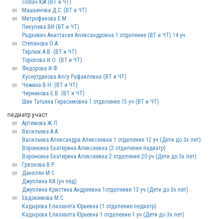
Лобач ЮА (ВТ и ЧТ)
Машьянова Д.С. (ВТ и ЧТ)
Митрофанова Е.М.
Пикулева ВИ (ВТ и ЧТ)
Радкевич Анастасия Александровна 1 отделение (ВТ и ЧТ) 14 уч
Степанова О.А.
Терлюк А.В. (ВТ и ЧТ)
Торопова И.О. (ВТ и ЧТ)
Федорова И.Ф.
Хуснутдинова Алсу Рафаилевна (ВТ и ЧТ)
Чежина В.Н. (ВТ и ЧТ)
Черникова Е.В. (ВТ и ЧТ)
Шин Татьяна Герасимовна 1 отделение 15 уч (ВТ и ЧТ)
педиатр участ.
Артемова Ж.Л.
Васильева А.А.
Васильева Александра Алексеевна 1 отделение 12 уч (Дети до 3х лет)
Воронкина Екатерина Алексеевна (2 отделение педиатр)
Воронкина Екатерина Алексеевна 2 отделение 20 уч (Дети до 3х лет)
Грязнова В.Р.
Данелян М.С.
Джуплина КА (уч пед)
Джуплина Кристина Андреевна 1отделение 13 уч (Дети до 3х лет)
Евдокимова М.С.
Кадырова Елизавета Юрьевна (1 отделение педиатр)
Кадырова Елизавета Юрьевна 1 отделение 1 уч (Дети до 3х лет)