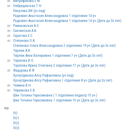
Митрофанова Е.М.
Небредовская Т.Н.
Пикулева ВИ (уч пед)
Радкевич Анастасия Александровна 1 отделение 14 уч
Радкевич Анастасия Александровна 1 отделение 14 уч (Дети до 3х лет)
Романовская А.Э.
Савчинская А.А.
Саратова Е.С.
Степанова О.А.
Степанова Ольга Александровна 2 отделение 19 уч (Дети до 3х лет)
Терлюк А.В.
Терлюк Анна Валерьевна 1 отделение 7 уч (Дети до 3х лет)
Торопова И.О.
Торопова Ирина Олеговна 2 отделение 17 уч (Дети до 3х лет)
Федорова И.Ф.
Хуснутдинова Алсу Рафаилевна (уч пед)
Хуснутдинова Алсу Рафаилевна 1 отделение 8 уч (Дети до 3х лет)
Чежина В.Н.
Черникова Е.В.
Шин Татьяна Герасимовна ( 1 отделение педиатр 15 уч )
Шин Татьяна Герасимовна 1 отделение 15 уч (Дети до 3х лет)
по
ПО
ПО1
ПО2
ПО3