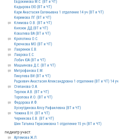
Евдокимова М.С. (ВТ и ЧТ)
Кадырова ЕЮ (ВТ и ЧТ)
Кари Анастасия Евгеньевна 1 отделение 14 уч (ВТ и ЧТ)
Керимова ЛГ (ВТ и ЧТ)
Климова О.В. (ВТ и ЧТ)
Князюк ДД (ВТ и ЧТ)
Ковалева ВА (ВТ и ЧТ)
Кропотина О.С.
Крючкова МО (ВТ и ЧТ)
Лавренюк Е.В.
Лаврова Е.С.
Лобач ЮА (ВТ и ЧТ)
Машьянова Д.С. (ВТ и ЧТ)
Митрофанова Е.М.
Пикулева ВИ (ВТ и ЧТ)
Радкевич Анастасия Александровна 1 отделение (ВТ и ЧТ) 14 уч
Степанова О.А.
Терлюк А.В. (ВТ и ЧТ)
Торопова И.О. (ВТ и ЧТ)
Федорова И.Ф.
Хуснутдинова Алсу Рафаилевна (ВТ и ЧТ)
Чежина В.Н. (ВТ и ЧТ)
Черникова Е.В. (ВТ и ЧТ)
Шин Татьяна Герасимовна 1 отделение 15 уч (ВТ и ЧТ)
педиатр участ.
Артемова Ж.Л.