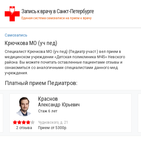
Запись к врачу в Санкт-Петербурге
Единая система самозаписи на прием к врачу
Самозапись
Крючкова МО (уч пед)
Специалист Крючкова МО (уч пед) (Педиатр участ.) вел прием в
медицинском учреждении «Детская поликлиника №45» Невского
района. Вы можете почитать оставленные пациентами отзывы и
ознакомиться со аналогичными специалистами данного мед.
учреждения.
Платный прием Педиатров:
Зверева
рьевич
Екатерина Андреев
Стаж 6 лет
21
Чудновского, д. 21
.
3 отзыва
Прием от 5300р.