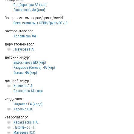
Подборонова АА (алл)
Савчинская АА (алл)
бокс, симптомы орви/грипп/covid
Бокс, симптомы ОРВИ/Грипп/COVID
гастроэнтеролог
Холоимова ЛА
дермато-венерол
Лизунова Г.А.
детский хирург
Евдокимова ЕЮ (хир)
Разумова (Сегова) НА (хир)
Сегова НА (хир)
детский хирург
Коняева Л.А.
Пивоваров АА (хир)
кардиолог
Жадаева ЕА (кард)
Харечко С.В.
невропатолог
Караказова Т.Ю.
Лыхитько Л.Т.
Матвеева Ю.С.