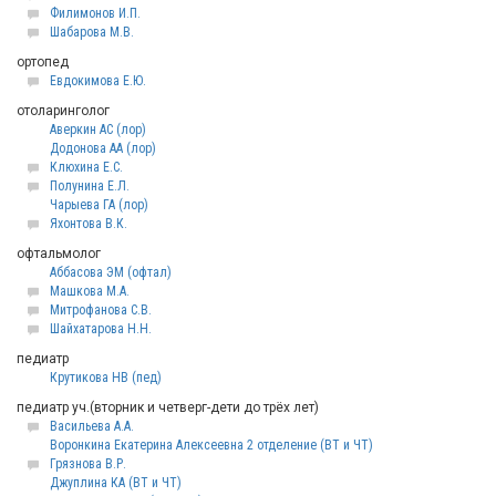
Филимонов И.П.
Шабарова М.В.
ортопед
Евдокимова Е.Ю.
отоларинголог
Аверкин АС (лор)
Додонова АА (лор)
Клюхина Е.С.
Полунина Е.Л.
Чарыева ГА (лор)
Яхонтова В.К.
офтальмолог
Аббасова ЭМ (офтал)
Машкова М.А.
Митрофанова С.В.
Шайхатарова Н.Н.
педиатр
Крутикова НВ (пед)
педиатр уч.(вторник и четверг-дети до трёх лет)
Васильева А.А.
Воронкина Екатерина Алексеевна 2 отделение (ВТ и ЧТ)
Грязнова В.Р.
Джуплина КА (ВТ и ЧТ)