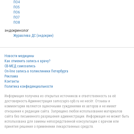
ПО4
ПО5
ПО6
ПО7
ПО8
эндокринолог
Журавлева ДС (эндокрин)
Новости медицины
Как отменить запись к врачу?
СВ-МЕД самозапись
On-line запись в поликлиники Петербурга
Реклама
Контакты
Политика конфиденциальности
Информация получена из открытых источников и ответственность за её
достоверность Администрация samozapis-spb.ru не несёт. Отзывы и
комментарии являются оценочными суждениями их авторов и не имеют
отношения к редакции сайта. Запрещено любое использование материалов
сайта без письменного разрешения администрации. Информация не может быть
использована для замены непосредственной консультации с врачом или
принятия решения о применении лекарственных средств.