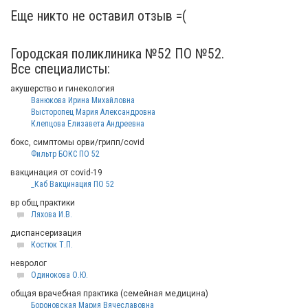
Еще никто не оставил отзыв =(
Городская поликлиника №52 ПО №52.
Все специалисты:
акушерство и гинекология
Ванюкова Ирина Михайловна
Высторопец Мария Александровна
Клепцова Елизавета Андреевна
бокс, симптомы орви/грипп/covid
Фильтр БОКС ПО 52
вакцинация от covid-19
_Каб Вакцинация ПО 52
вр общ.практики
Ляхова И.В.
диспансеризация
Костюк Т.П.
невролог
Одинокова О.Ю.
общая врачебная практика (семейная медицина)
Бороновская Мария Вячеславовна