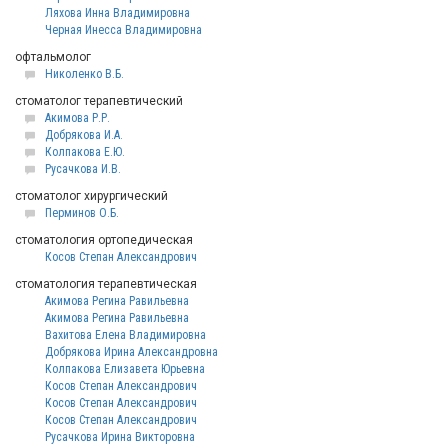
Ляхова Инна Владимировна
Черная Инесса Владимировна
офтальмолог
Николенко В.Б.
стоматолог терапевтический
Акимова Р.Р.
Добрякова И.А.
Колпакова Е.Ю.
Русачкова И.В.
стоматолог хирургический
Перминов О.Б.
стоматология ортопедическая
Косов Степан Александрович
стоматология терапевтическая
Акимова Регина Равильевна
Акимова Регина Равильевна
Вахитова Елена Владимировна
Добрякова Ирина Александровна
Колпакова Елизавета Юрьевна
Косов Степан Александрович
Косов Степан Александрович
Косов Степан Александрович
Русачкова Ирина Викторовна