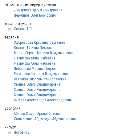
стоматология хирургическая
Дмитриева Дарья Дмитриевна
Перминов Олег Борисович
терапевт участ.
Костюк Т.П.
терапия
Здоровцова Кристина Сергеевна
Костюк Татьяна Петровна
Малко-Скрозь Марина Владимировна
Назимова Алла Набиевна
Назимова Алла Набиевна
Поборцева Марина Петровна
Роговенко Наталья Владимировна
Савицкая Любовь Станиславовна
Семина Ольга Владимировна
Семина Ольга Владимировна
Семина Ольга Владимировна
Сигаева Александра Александровна
урология
Абинов Осман Арсланбекович
Холмирзаев Абдукодир Абдулазизович
хирург
Попов Н.Е.