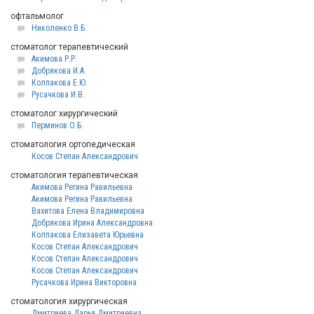
офтальмолог
Николенко В.Б.
стоматолог терапевтический
Акимова Р.Р.
Добрякова И.А.
Колпакова Е.Ю.
Русачкова И.В.
стоматолог хирургический
Перминов О.Б.
стоматология ортопедическая
Косов Степан Александрович
стоматология терапевтическая
Акимова Регина Равильевна
Акимова Регина Равильевна
Вахитова Елена Владимировна
Добрякова Ирина Александровна
Колпакова Елизавета Юрьевна
Косов Степан Александрович
Косов Степан Александрович
Косов Степан Александрович
Русачкова Ирина Викторовна
стоматология хирургическая
Дмитриева Дарья Дмитриевна