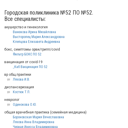
Городская поликлиника №52 ПО №52.
Все специалисты:
акушерство и гинекология
Ванюкова Ирина Михайловна
Высторопец Мария Александровна
Клепцова Елизавета Андреевна
бокс, симптомы орви/грипп/covid
Фильтр БОКС ПО 52
вакцинация от covid-19
_Каб Вакцинация ПО 52
вр общ.практики
Ляхова И.В.
диспансеризация
Костюк Т.П.
невролог
Одинокова О.Ю.
общая врачебная практика (семейная медицина)
Бороновская Мария Вячеславовна
Ляхова Инна Владимировна
Черная Инесса Владимировна