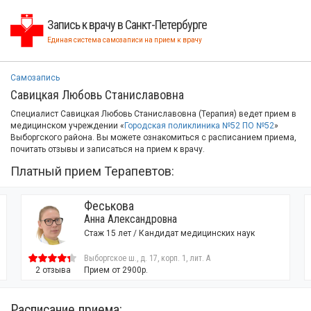
Запись к врачу в Санкт-Петербурге
Единая система самозаписи на прием к врачу
Самозапись
Савицкая Любовь Станиславовна
Специалист Савицкая Любовь Станиславовна (Терапия) ведет прием в
медицинском учреждении «
Городская поликлиника №52 ПО №52
»
Выборгского района. Вы можете ознакомиться с расписанием приема,
почитать отзывы и записаться на прием к врачу.
Платный прием Терапевтов:
ькова
Мирзоев
 Александровна
Олимбек С
 15 лет / Кандидат медицинских наук
Стаж 28 лет
ское ш., д. 17, корп. 1, лит. А
Выборгское ш.,
м от 2900р.
27 отзывов
Прием от 29
Расписание приема: