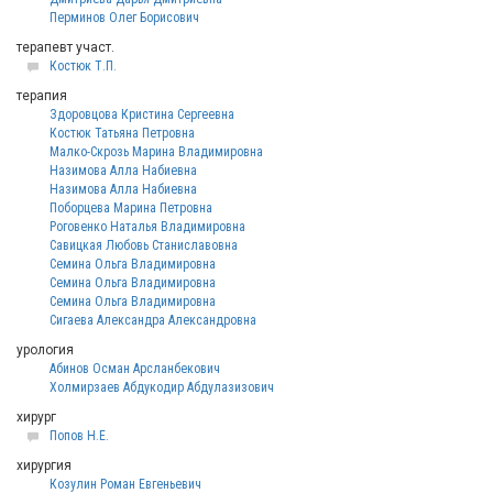
Перминов Олег Борисович
терапевт участ.
Костюк Т.П.
терапия
Здоровцова Кристина Сергеевна
Костюк Татьяна Петровна
Малко-Скрозь Марина Владимировна
Назимова Алла Набиевна
Назимова Алла Набиевна
Поборцева Марина Петровна
Роговенко Наталья Владимировна
Савицкая Любовь Станиславовна
Семина Ольга Владимировна
Семина Ольга Владимировна
Семина Ольга Владимировна
Сигаева Александра Александровна
урология
Абинов Осман Арсланбекович
Холмирзаев Абдукодир Абдулазизович
хирург
Попов Н.Е.
хирургия
Козулин Роман Евгеньевич