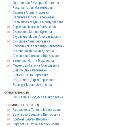
Охотникова Виктория Олеговна
Расулов Гасан Магомедович
Салиева Алена Игоревна
Салимова Ольга Валерьевна
Салманова Мадина Мовлудиновна
Сергеева Наталья Евгеньевна
Сидоренко Мария Юрьевна
Скурихина Мария Александровна
Смирнова Анна Сергеевна
Соборников Александр Викторович
Старченко Дарья Андреевна
Степанова Светлана Васильевна
Ульянова Нэлли Маратовна
Фефелова Татьяна Анатольевна
Шевчук Анна Сергеевна
Шевчук Ольга Сергеевна
Эрдыниева Дарья Сергеевна
Яремчук Мария Андреевна
специальность
Бушмакина Людмила Николаевна
травматолог-ортопед
Афанасьева Татьяна Максимовна
Закутнова Светлана Викторовна
Сребнев Сергей Игоревич
Таразевич Татьяна Максимовна