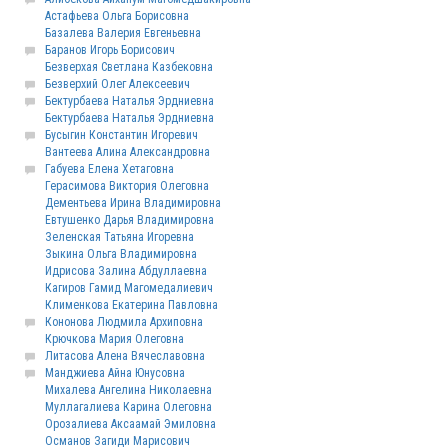
Астафьева Ольга Борисовна
Базалева Валерия Евгеньевна
Баранов Игорь Борисович
Безверхая Светлана Казбековна
Безверхий Олег Алексеевич
Бектурбаева Наталья Эрдниевна
Бектурбаева Наталья Эрдниевна
Бусыгин Константин Игоревич
Вантеева Алина Александровна
Габуева Елена Хетаговна
Герасимова Виктория Олеговна
Дементьева Ирина Владимировна
Евтушенко Дарья Владимировна
Зеленская Татьяна Игоревна
Зыкина Ольга Владимировна
Идрисова Залина Абдуллаевна
Кагиров Гамид Магомедалиевич
Клименкова Екатерина Павловна
Кононова Людмила Архиповна
Крючкова Мария Олеговна
Литасова Алена Вячеславовна
Манджиева Айна Юнусовна
Михалева Ангелина Николаевна
Муллагалиева Карина Олеговна
Орозалиева Аксаамай Эмиловна
Османов Загиди Марисович