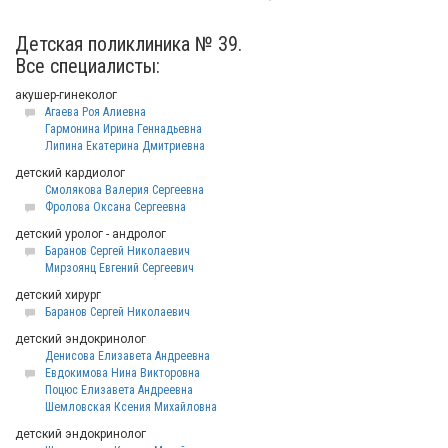
Детская поликлиника № 39.
Все специалисты:
акушер-гинеколог
Агаева Роя Алиевна
Гармонина Ирина Геннадьевна
Липина Екатерина Дмитриевна
детский кардиолог
Смолякова Валерия Сергеевна
Фролова Оксана Сергеевна
детский уролог - андролог
Баранов Сергей Николаевич
Мирзоянц Евгений Сергеевич
детский хирург
Баранов Сергей Николаевич
детский эндокринолог
Денисова Елизавета Андреевна
Евдокимова Нина Викторовна
Поцюс Елизавета Андреевна
Шемловская Ксения Михайловна
детский эндокринолог