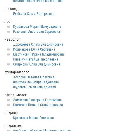
Шемловская Ксения Михайловна
логопед
Рыбкина Ольга Валерьевна
лор
Курбанова Мария Шамурадовна
Радкевич Анастасия Сергеевна
невролог
Дорофеева Ольга Владимировна
Колмакова Юлия Сергеевна
Мартинович Ирина Владимировна
Пнивчук Наталья Николаевна
Смирнова Юлия Владимировна
отоларинголог
Хохлова Наталья Олеговна
Шейхова Зеньфира Гаджиевна
Шудегов Роман Геннадьевич
офтальмолог
Замахина Екатерина Евгеньевна
Цветкова Полина Станиславовна
педиатр
Крючкова Мария Олеговна
педиатрия
Алибекова Айханум Магомедшакировна