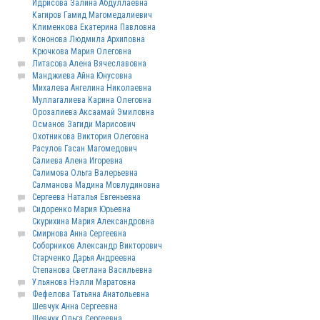
Идрисова Залина Абдуллаевна
Кагиров Гамид Магомедалиевич
Клименкова Екатерина Павловна
Кононова Людмила Архиповна
Крючкова Мария Олеговна
Литасова Алена Вячеславовна
Манджиева Айна Юнусовна
Михалева Ангелина Николаевна
Муллагалиева Карина Олеговна
Орозалиева Аксаамай Эмиловна
Османов Загиди Марисович
Охотникова Виктория Олеговна
Расулов Гасан Магомедович
Салиева Алена Игоревна
Салимова Ольга Валерьевна
Салманова Мадина Мовлудиновна
Сергеева Наталья Евгеньевна
Сидоренко Мария Юрьевна
Скурихина Мария Александровна
Смирнова Анна Сергеевна
Соборников Александр Викторович
Старченко Дарья Андреевна
Степанова Светлана Васильевна
Ульянова Нэлли Маратовна
Фефелова Татьяна Анатольевна
Шевчук Анна Сергеевна
Шевчук Ольга Сергеевна