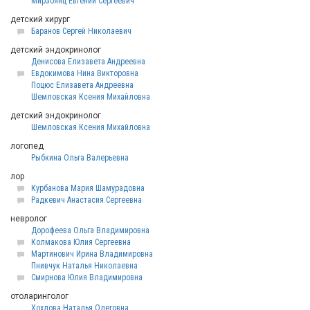
Мирзоянц Евгений Сергеевич
детский хирург
Баранов Сергей Николаевич
детский эндокринолог
Денисова Елизавета Андреевна
Евдокимова Нина Викторовна
Поцюс Елизавета Андреевна
Шемловская Ксения Михайловна
детский эндокринолог
Шемловская Ксения Михайловна
логопед
Рыбкина Ольга Валерьевна
лор
Курбанова Мария Шамурадовна
Радкевич Анастасия Сергеевна
невролог
Дорофеева Ольга Владимировна
Колмакова Юлия Сергеевна
Мартинович Ирина Владимировна
Пнивчук Наталья Николаевна
Смирнова Юлия Владимировна
отоларинголог
Хохлова Наталья Олеговна