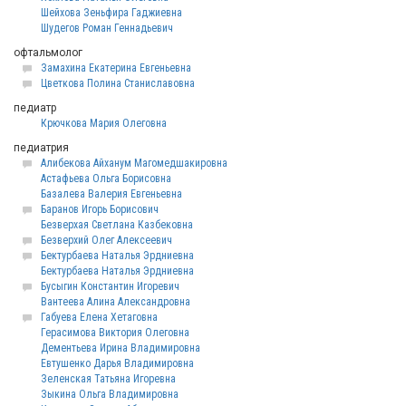
Шейхова Зеньфира Гаджиевна
Шудегов Роман Геннадьевич
офтальмолог
Замахина Екатерина Евгеньевна
Цветкова Полина Станиславовна
педиатр
Крючкова Мария Олеговна
педиатрия
Алибекова Айханум Магомедшакировна
Астафьева Ольга Борисовна
Базалева Валерия Евгеньевна
Баранов Игорь Борисович
Безверхая Светлана Казбековна
Безверхий Олег Алексеевич
Бектурбаева Наталья Эрдниевна
Бектурбаева Наталья Эрдниевна
Бусыгин Константин Игоревич
Вантеева Алина Александровна
Габуева Елена Хетаговна
Герасимова Виктория Олеговна
Дементьева Ирина Владимировна
Евтушенко Дарья Владимировна
Зеленская Татьяна Игоревна
Зыкина Ольга Владимировна