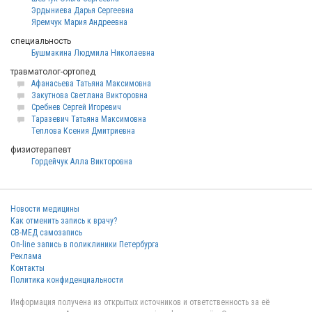
Эрдыниева Дарья Сергеевна
Яремчук Мария Андреевна
специальность
Бушмакина Людмила Николаевна
травматолог-ортопед
Афанасьева Татьяна Максимовна
Закутнова Светлана Викторовна
Сребнев Сергей Игоревич
Таразевич Татьяна Максимовна
Теплова Ксения Дмитриевна
физиотерапевт
Гордейчук Алла Викторовна
Новости медицины
Как отменить запись к врачу?
СВ-МЕД самозапись
On-line запись в поликлиники Петербурга
Реклама
Контакты
Политика конфиденциальности
Информация получена из открытых источников и ответственность за её