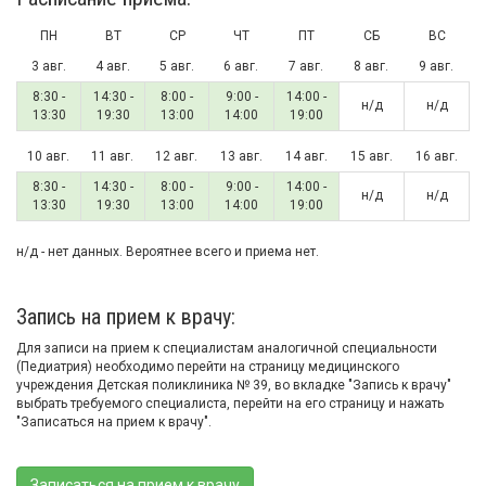
ПН
ВТ
СР
ЧТ
ПТ
СБ
ВС
3 авг.
4 авг.
5 авг.
6 авг.
7 авг.
8 авг.
9 авг.
8:30 -
14:30 -
8:00 -
9:00 -
14:00 -
н/д
н/д
13:30
19:30
13:00
14:00
19:00
10 авг.
11 авг.
12 авг.
13 авг.
14 авг.
15 авг.
16 авг.
8:30 -
14:30 -
8:00 -
9:00 -
14:00 -
н/д
н/д
13:30
19:30
13:00
14:00
19:00
н/д - нет данных. Вероятнее всего и приема нет.
Запись на прием к врачу:
Для записи на прием к специалистам аналогичной специальности
(Педиатрия) необходимо перейти на страницу медицинского
учреждения Детская поликлиника № 39, во вкладке "Запись к врачу"
выбрать требуемого специалиста, перейти на его страницу и нажать
"Записаться на прием к врачу".
Записаться на прием к врачу