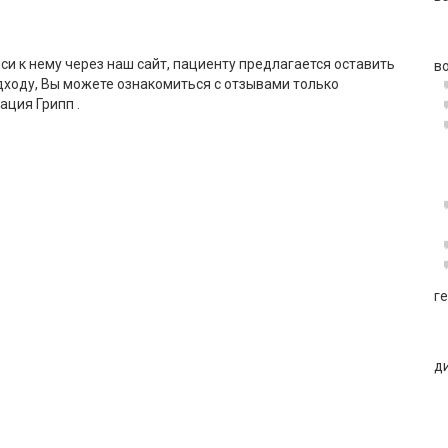
си к нему через наш сайт, пациенту предлагается оставить
в
дходу, Вы можете ознакомиться с отзывами только
ция Грипп .
г
д