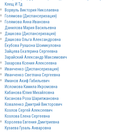
Клещ И Тд
Ворвуль Виктория Николаевна
Голямова (Диспансеризация)
Голямова Анна Ивановна
Данилова Мария Васильевна
Дашкова (Диспансеризация)
Дашкова Ольга Александровна
Ёкубова Рухшона Шоимкуловна
Зайцева Екатерина Сергеевна
Зарайский Александр Максимович
Захарова Ксения Алексеевна
Иванченко (Диспансеризация)
Иванченко Светлана Сергеевна
Иманов Акиф Габильевич
Исломова Камила Икромовна
Кабанова Юлия Михайловна
Касанова Роза Шарипжановна
Коваленко Дмитрий Викторович
Козлов Сергей Алексеевич
Козлова Елена Сергеевна
Королева Евгения Дмитриевна
Кузаева Гузаль Анваровна