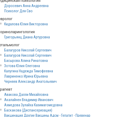
едицинская психология
Доросевич Анна Андреевна
Психолог Для Сво
евролог
Кидалова Юлия Викторовна
ториноларингология
Григорьянц Диана Артуровна
фтальмолог
Балагуров Николай Сергеевич
Балагуров Николай Сергеевич
Басырова Алина Ринатовна
Зотова Юлия Олеговна
Калугина Надежда Тимофеевна
Лавриненко Ирина Юрьевна
Черняев Александр Анатольевич
ерапевт
Авакова Далли Михайловна
Акалайнен Владимир Иванович
Ахмедова Зулайха Казимагомедовна
Баскакова (Диспансеризация)
Вакцинация Другие Вакцины Адсм - Гепатит - Превенар