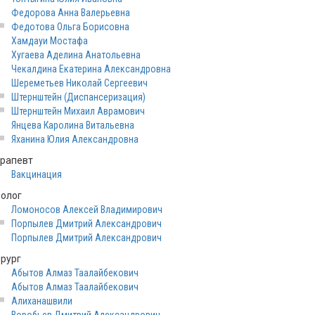
Федорова Анна Валерьевна
Федотова Ольга Борисовна
Хамдауи Мостафа
Хугаева Аделина Анатольевна
Чекалдина Екатерина Александровна
Шереметьев Николай Сергеевич
Штернштейн (Диспансеризация)
Штернштейн Михаил Аврамович
Янцева Каролина Витальевна
Яханина Юлия Александровна
ерапевт
Вакцинация
ролог
Ломоносов Алексей Владимирович
Порпылев Дмитрий Александрович
Порпылев Дмитрий Александрович
ирург
Абытов Алмаз Таалайбекович
Абытов Алмаз Таалайбекович
Алиханашвили