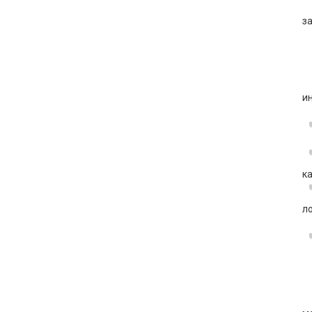
з
и
к
л