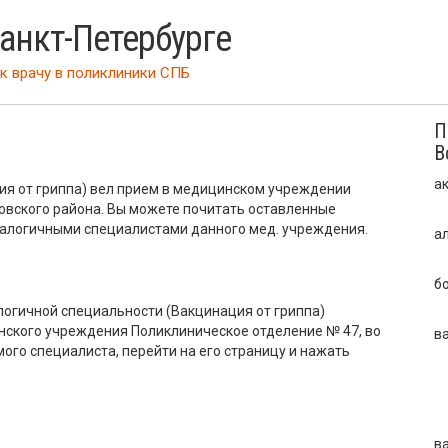
Санкт-Петербурге
к врачу
в поликлиники СПБ
П
В
а
ия от гриппа) вел прием в медицинском учреждении
овского района. Вы можете почитать оставленные
налогичными специалистами данного мед. учреждения.
а
б
логичной специальности (Вакцинация от гриппа)
нского учреждения Поликлиническое отделение № 47, во
в
мого специалиста, перейти на его страницу и нажать
в