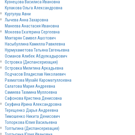
Кузнецова Василиса Ивановна
Кулакова Ольга Александровна
Куртулуш Авни
Лычева Анна Захаровна
Манеева Анастасия Ивановна
Мокеева Екатерина Сергеевна
Мхитарян Самвел Ашотович
Насыбуллина Камилла Равилевна
Нурмухаметова Татьяна Евгеньевна
Османов Алибек Абдулкадырович
Островка (Диспансеризация)
Островка Милитина Аркадьевна
Подчасов Владислав Николаевич
Рахматова Мухайё Кароматуллоевна
Салатова Мария Андреевна
Самиева Тахмина Муллоевна
Сафонова Кристина Денисовна
Скуфина Ирина Александровна
Терещенко Дарья Андреевна
Тимошенко Никита Денисович
Топоркова Юлия Васильевна
Топтыгина (Диспансеризация)
Топтыгина Юлия Ивановна