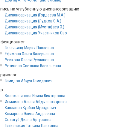
Дрв Муж. 18-49 Лет (Метелкина)
апись на углубленную диспансеризацию
Диспансеризация (Гордеева М.А.)
Диспансеризация (Лудков О.А.)
Диспансеризация (Мустафаев Э.)
Диспансеризация Участников Сво
нфекционист
Галачьянц Мария Павловна
Ефимова Ольга Валерьевна
Усикова Олеся Руслановна
Устинова Светлана Васильевна
ардиолог
Гамидов Абдул Гамидович
ор
Воложанинова Ирина Викторовна
Исмаилов Альви Абдылвахидович
Капланов Курбан Мурадович
Комарова Элина Андреевна
Сологуб Диана Артуровна
Титиевская Татьяна Павловна