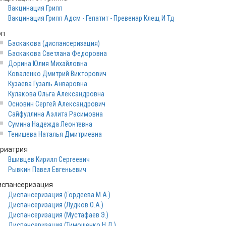
Вакцинация Грипп
Вакцинация Грипп Адсм - Гепатит - Превенар Клещ И Тд
оп
Баскакова (диспансеризация)
Баскакова Светлана Федоровна
Дорина Юлия Михайловна
Коваленко Дмитрий Викторович
Кузаева Гузаль Анваровна
Кулакова Ольга Александровна
Основин Сергей Александрович
Сайфуллина Аэлита Расимовна
Сумина Надежда Леонтевна
Тенишева Наталья Дмитриевна
ериатрия
Вшивцев Кирилл Сергеевич
Рывкин Павел Евгеньевич
испансеризация
Диспансеризация (Гордеева М.А.)
Диспансеризация (Лудков О.А.)
Диспансеризация (Мустафаев Э.)
Диспансеризация (Тимошенко Н.Д.)