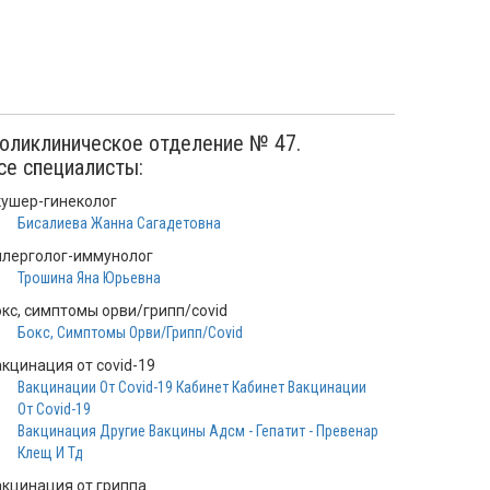
оликлиническое отделение № 47.
се специалисты:
кушер-гинеколог
Бисалиева Жанна Сагадетовна
ллерголог-иммунолог
Трошина Яна Юрьевна
окс, симптомы орви/грипп/covid
Бокс, Симптомы Орви/Грипп/Covid
акцинация от covid-19
Вакцинации От Covid-19 Кабинет Кабинет Вакцинации
От Covid-19
Вакцинация Другие Вакцины Адсм - Гепатит - Превенар
Клещ И Тд
акцинация от гриппа