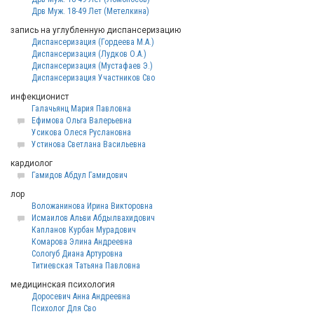
Дрв Муж. 18-49 Лет (Метелкина)
запись на углубленную диспансеризацию
Диспансеризация (Гордеева М.А.)
Диспансеризация (Лудков О.А.)
Диспансеризация (Мустафаев Э.)
Диспансеризация Участников Сво
инфекционист
Галачьянц Мария Павловна
Ефимова Ольга Валерьевна
Усикова Олеся Руслановна
Устинова Светлана Васильевна
кардиолог
Гамидов Абдул Гамидович
лор
Воложанинова Ирина Викторовна
Исмаилов Альви Абдылвахидович
Капланов Курбан Мурадович
Комарова Элина Андреевна
Сологуб Диана Артуровна
Титиевская Татьяна Павловна
медицинская психология
Доросевич Анна Андреевна
Психолог Для Сво