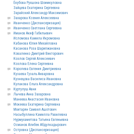
Ёкубова Рухшона Шоимкуловна
Зайцева Екатерина Сергеевна
Зарайский Александр Максимович
Захарова Ксения Алексеевна
Иванченко (Диспансеризация)
Иванченко Светлана Сергеевна
Иманов Акиф Габильевич
Исломова Камила Икромовна
Кабанова Юлия Михайловна
Касанова Роза Шарипжановна
Коваленко Дмитрий Викторович
Козлов Сергей Алексеевич
Козлова Елена Сергеевна
Королева Евгения Дмитриевна
Кузаева Гузаль Анваровна
Кузнецова Василиса Ивановна
Кулакова Ольга Александровна
Куртулуш Авни
Лычева Анна Захаровна
Манеева Анастасия Ивановна
Мокеева Екатерина Сергеевна
Мхитарян Самвел Ашотович
Насыбуллина Камилла Равилевна
Нурмухаметова Татьяна Евгеньевна
Османов Алибек Абдулкадырович
Островка (Диспансеризация)