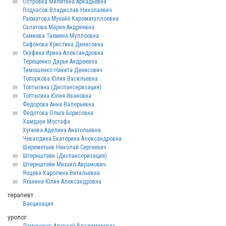
Островка Милитина Аркадьевна
Подчасов Владислав Николаевич
Рахматова Мухайё Кароматуллоевна
Салатова Мария Андреевна
Самиева Тахмина Муллоевна
Сафонова Кристина Денисовна
Скуфина Ирина Александровна
Терещенко Дарья Андреевна
Тимошенко Никита Денисович
Топоркова Юлия Васильевна
Топтыгина (Диспансеризация)
Топтыгина Юлия Ивановна
Федорова Анна Валерьевна
Федотова Ольга Борисовна
Хамдауи Мостафа
Хугаева Аделина Анатольевна
Чекалдина Екатерина Александровна
Шереметьев Николай Сергеевич
Штернштейн (Диспансеризация)
Штернштейн Михаил Аврамович
Янцева Каролина Витальевна
Яханина Юлия Александровна
терапевт
Вакцинация
уролог