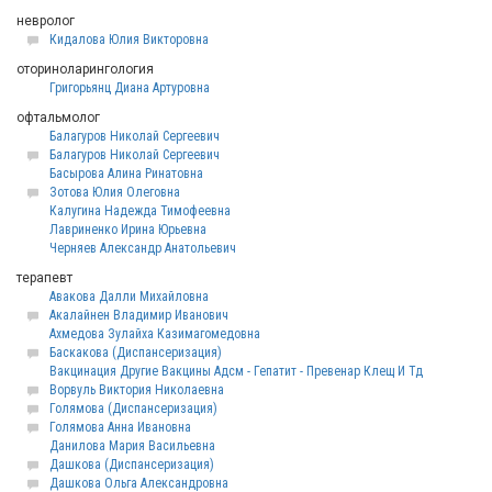
невролог
Кидалова Юлия Викторовна
оториноларингология
Григорьянц Диана Артуровна
офтальмолог
Балагуров Николай Сергеевич
Балагуров Николай Сергеевич
Басырова Алина Ринатовна
Зотова Юлия Олеговна
Калугина Надежда Тимофеевна
Лавриненко Ирина Юрьевна
Черняев Александр Анатольевич
терапевт
Авакова Далли Михайловна
Акалайнен Владимир Иванович
Ахмедова Зулайха Казимагомедовна
Баскакова (Диспансеризация)
Вакцинация Другие Вакцины Адсм - Гепатит - Превенар Клещ И Тд
Ворвуль Виктория Николаевна
Голямова (Диспансеризация)
Голямова Анна Ивановна
Данилова Мария Васильевна
Дашкова (Диспансеризация)
Дашкова Ольга Александровна