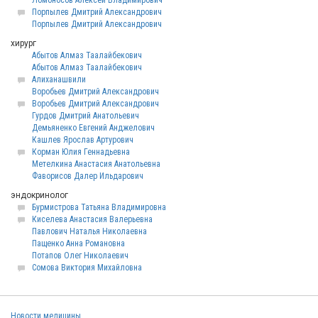
Ломоносов Алексей Владимирович
Порпылев Дмитрий Александрович
Порпылев Дмитрий Александрович
хирург
Абытов Алмаз Таалайбекович
Абытов Алмаз Таалайбекович
Алиханашвили
Воробьев Дмитрий Александрович
Воробьев Дмитрий Александрович
Гурдов Дмитрий Анатольевич
Демьяненко Евгений Анджелович
Кашлев Ярослав Артурович
Корман Юлия Геннадьевна
Метелкина Анастасия Анатольевна
Фаворисов Далер Ильдарович
эндокринолог
Бурмистрова Татьяна Владимировна
Киселева Анастасия Валерьевна
Павлович Наталья Николаевна
Пащенко Анна Романовна
Потапов Олег Николаевич
Сомова Виктория Михайловна
Новости медицины