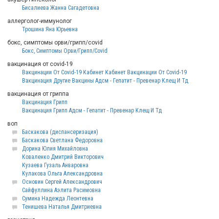
Бисалиева Жанна Сагадетовна
аллерголог-иммунолог
Трошина Яна Юрьевна
бокс, симптомы орви/грипп/covid
Бокс, Симптомы Орви/Грипп/Covid
вакцинация от covid-19
Вакцинации От Covid-19 Кабинет Кабинет Вакцинации От Covid-19
Вакцинация Другие Вакцины Адсм - Гепатит - Превенар Клещ И Тд
вакцинация от гриппа
Вакцинация Грипп
Вакцинация Грипп Адсм - Гепатит - Превенар Клещ И Тд
воп
Баскакова (диспансеризация)
Баскакова Светлана Федоровна
Дорина Юлия Михайловна
Коваленко Дмитрий Викторович
Кузаева Гузаль Анваровна
Кулакова Ольга Александровна
Основин Сергей Александрович
Сайфуллина Аэлита Расимовна
Сумина Надежда Леонтевна
Тенишева Наталья Дмитриевна