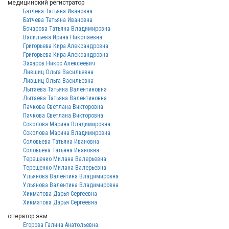
медицинский регистратор
Батчева Татьяна Ивановна
Батчева Татьяна Ивановна
Бочарова Татьяна Владимировна
Васильева Ирина Николаевна
Григорьева Кира Александровна
Григорьева Кира Александровна
Захаров Никос Алексеевич
Лившиц Ольга Васильевна
Лившиц Ольга Васильевна
Лытаева Татьяна Валентиновна
Лытаева Татьяна Валентиновна
Пачкова Светлана Викторовна
Пачкова Светлана Викторовна
Соколова Марина Владимировна
Соколова Марина Владимировна
Соловьева Татьяна Ивановна
Соловьева Татьяна Ивановна
Терещенко Милана Валерьевна
Терещенко Милана Валерьевна
Ульянова Валентина Владимировна
Ульянова Валентина Владимировна
Хикматова Дарья Сергеевна
Хикматова Дарья Сергеевна
оператор эвм
Егорова Галина Анатольевна