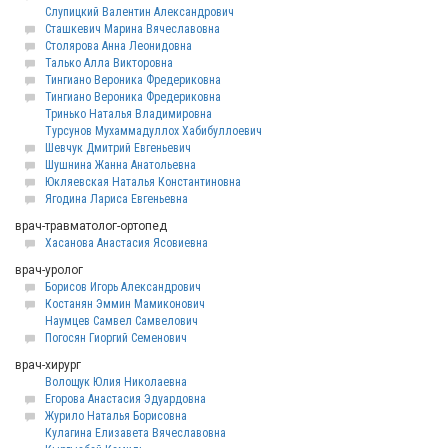
Слупицкий Валентин Александрович
Сташкевич Марина Вячеславовна
Столярова Анна Леонидовна
Талько Алла Викторовна
Тингиано Вероника Фредериковна
Тингиано Вероника Фредериковна
Тринько Наталья Владимировна
Турсунов Мухаммадуллох Хабибуллоевич
Шевчук Дмитрий Евгеньевич
Шушнина Жанна Анатольевна
Юкляевская Наталья Константиновна
Ягодина Лариса Евгеньевна
врач-травматолог-ортопед
Хасанова Анастасия Ясовиевна
врач-уролог
Борисов Игорь Александрович
Костанян Эммин Мамиконович
Наумцев Самвел Самвелович
Погосян Гиоргий Семенович
врач-хирург
Волощук Юлия Николаевна
Егорова Анастасия Эдуардовна
Журило Наталья Борисовна
Кулагина Елизавета Вячеславовна