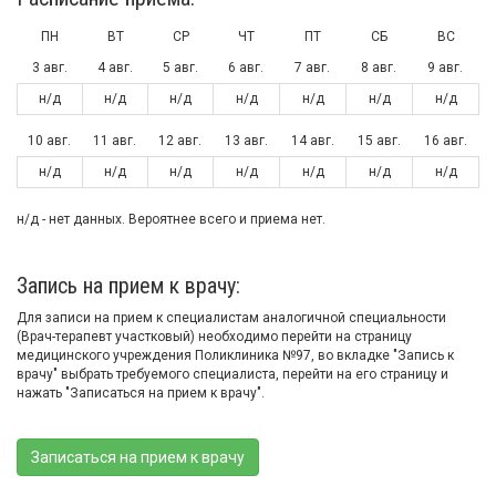
ПН
ВТ
СР
ЧТ
ПТ
СБ
ВС
3 авг.
4 авг.
5 авг.
6 авг.
7 авг.
8 авг.
9 авг.
н/д
н/д
н/д
н/д
н/д
н/д
н/д
10 авг.
11 авг.
12 авг.
13 авг.
14 авг.
15 авг.
16 авг.
н/д
н/д
н/д
н/д
н/д
н/д
н/д
н/д - нет данных. Вероятнее всего и приема нет.
Запись на прием к врачу:
Для записи на прием к специалистам аналогичной специальности
(Врач-терапевт участковый) необходимо перейти на страницу
медицинского учреждения Поликлиника №97, во вкладке "Запись к
врачу" выбрать требуемого специалиста, перейти на его страницу и
нажать "Записаться на прием к врачу".
Записаться на прием к врачу