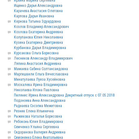
Ирхина Марина Сергеевна
Ищенко Дарья Александровна
Карачева Анастасия Олеговна
Карпова Дарья Ивановна
Кернова Татьяна Эдуардовна
Козлов Владимир Александрович
Козлова Екатерина Андреевна
Колупанова Юлия Николаевна
Кузина Екатерина Дмитриевна
Курбанова Дарья Владимировна
Курсакова Ольга Борисовна
Лесников Александр Владимирович
Ляпина Анастасия Андреевна
Мамаева Сабина Солтансаидовна
Маргишвили Ольга Вячеславовна
Минатулаева Луиза Хусейновна
Москалева Ирина Владимировна
Николаева Илона Павловна
Пилянис Ирина Александровна Декретный отпуск с 07.05.2018
Подзноева Анна Александровна
Раднаева Сэсэгма Мижитовна
Резник Елена Ильинична
Рыжикова Наталья Борисовна
Рябоконь Юлия Владимировна
Семченко Ульяна Сергеевна
Сидоранова Валерия Андреевна
Симоненко Елена Анатольевна