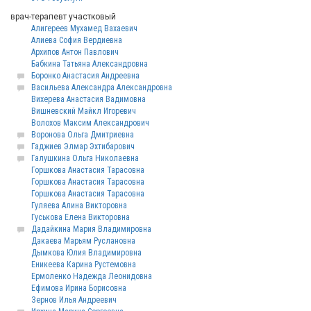
врач-терапевт участковый
Алигереев Мухамед Вахаевич
Алиева София Вердиевна
Архипов Антон Павлович
Бабкина Татьяна Александровна
Боронко Анастасия Андреевна
Васильева Александра Александровна
Вихерева Анастасия Вадимовна
Вишневский Майкл Игоревич
Волохов Максим Александрович
Воронова Ольга Дмитриевна
Гаджиев Элмар Эхтибарович
Галушкина Ольга Николаевна
Горшкова Анастасия Тарасовна
Горшкова Анастасия Тарасовна
Горшкова Анастасия Тарасовна
Гуляева Алина Викторовна
Гуськова Елена Викторовна
Дадайкина Мария Владимировна
Дакаева Марьям Руслановна
Дымкова Юлия Владимировна
Еникеева Карина Рустемовна
Ермоленко Надежда Леонидовна
Ефимова Ирина Борисовна
Зернов Илья Андреевич