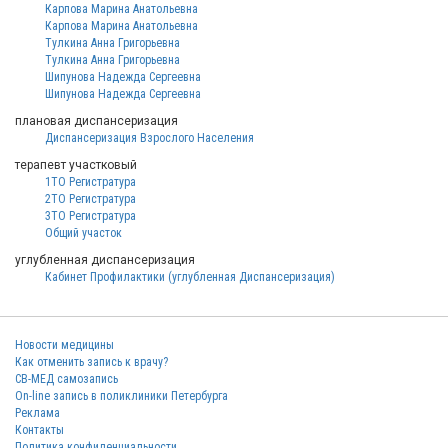
Карпова Марина Анатольевна
Карпова Марина Анатольевна
Тулкина Анна Григорьевна
Тулкина Анна Григорьевна
Шипунова Надежда Сергеевна
Шипунова Надежда Сергеевна
плановая диспансеризация
Диспансеризация Взрослого Населения
терапевт участковый
1ТО Регистратура
2ТО Регистратура
3ТО Регистратура
Общий участок
углубленная диспансеризация
Кабинет Профилактики (углубленная Диспансеризация)
Новости медицины
Как отменить запись к врачу?
СВ-МЕД самозапись
On-line запись в поликлиники Петербурга
Реклама
Контакты
Политика конфиденциальности