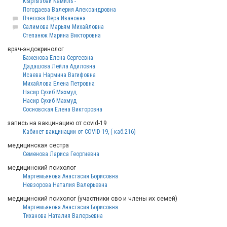
Кыргызбай Камиль -
Погодаева Валерия Александровна
Пчелова Вера Ивановна
Салимова Марьям Михайловна
Степанюк Марина Викторовна
врач-эндокринолог
Баженова Елена Сергеевна
Дадашова Лейла Адиловна
Исаева Нармина Вагифовна
Михайлова Елена Петровна
Насир Сухиб Махмуд
Насир Сухиб Махмуд
Сосновская Елена Викторовна
запись на вакцинацию от covid-19
Кабинет вакцинации от COVID-19, ( каб.216)
медицинская сестра
Семенова Лариса Георгиевна
медицинский психолог
Мартемьянова Анастасия Борисовна
Невзорова Наталия Валерьевна
медицинский психолог (участники сво и члены их семей)
Мартемьянова Анастасия Борисовна
Тиханова Наталия Валерьевна