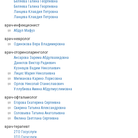
Беляева Галина Георгиевна
Беляева Галина Георгиевна
Ланцева Клавдия Петровна
Ланцева Клавдия Петровна
врач-инфекционист
Абдул Мафуз
врач-невролог
Одинокова Вера Владимировна
врач-оториноларинголог
Ансарова Зарема Абдулвахидовна
Данилов Виктор Радиевич
Кузнецов Вадим Николаевич
Лицес Мария Николаевна
Мигманова Каринэ Лорисовна
Орлов Николай Станиславович
Уллубиева Амина Абдулмуслимовна
врач-офтальмолог
Егорова Екатерина Сергеевна
Свирина Татьяна Александровна
Соловьева Татьяна Анатольевна
Филина Светлана Сергеевна
врач-терапевт
2ТО Госуслуги
3ТО Госуслуги